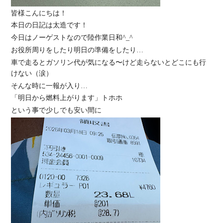
皆様こんにちは！
本日の日記は太造です！
今日はノーゲストなので陸作業日和^_^
お役所周りをしたり明日の準備をしたり…
車で走るとガソリン代が気になる〜けど走らないとどこにも行
けない（涙）
そんな時に一報が入り…
「明日から燃料上がります」トホホ
という事で少しでも安い間に