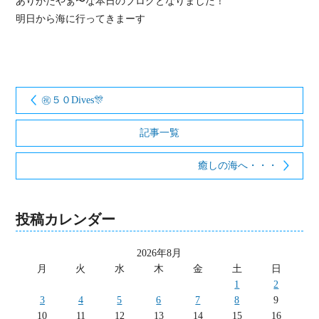
ありがたやぁ〜な本日のブログとなりました！
明日から海に行ってきまーす
㊗５０Dives🎊
記事一覧
癒しの海へ・・・
投稿カレンダー
2026年8月
月
火
水
木
金
土
日
1
2
3
4
5
6
7
8
9
10
11
12
13
14
15
16