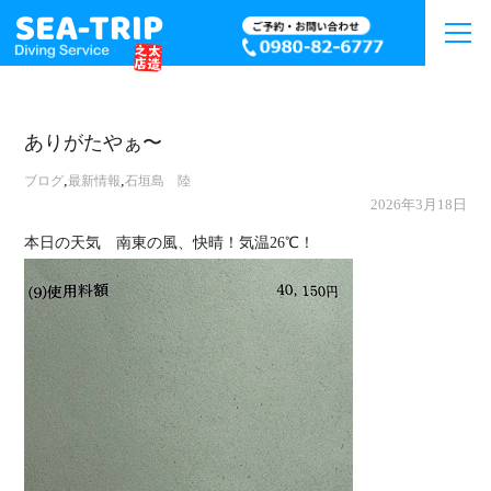
ありがたやぁ〜
,
,
ブログ
最新情報
石垣島 陸
2026年3月18日
本日の天気 南東の風、快晴！気温26℃！