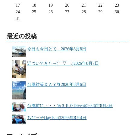
17
18
19
20
21
22
23
24
25
26
27
28
29
30
31
最近の投稿
今日も今日とて…
2026年8月8日
近づいてきた～(￣▽￣;)
2026年8月7日
台風対策ＤＡＹ🌀
2026年8月6日
台風前に・・・㊗３５０Dives㊗
2026年8月5日
ちびっ子Day Part3
2026年8月4日