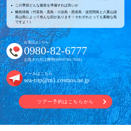
この季節どんな服装を準備すれば良いか
離島情報（竹富島・黒島・小浜島・西表島・波照間島と八重山諸
島は島によって色んな顔があります！それぞれとっても素敵な島
ですよ！）
お電話はこちら
0980-82-6777
お急ぎの方は携帯(
090-9780-7658
)
メールはこちら
sea-trip@m1.cosmos.ne.jp
ツアー予約はこちらから