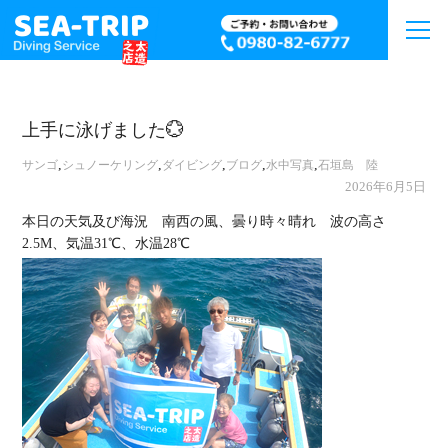
上手に泳げました💮
,
,
,
,
,
サンゴ
シュノーケリング
ダイビング
ブログ
水中写真
石垣島 陸
2026年6月5日
本日の天気及び海況 南西の風、曇り時々晴れ 波の高さ
2.5M、気温31℃、水温28℃