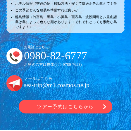
ホテル情報（交通の便・移動方法・安くて快適ホテル教えて！等
この季節どんな服装を準備すれば良いか
離島情報（竹富島・黒島・小浜島・西表島・波照間島と八重山諸
島は島によって色んな顔があります！それぞれとっても素敵な島
ですよ！）
お電話はこちら
0980-82-6777
お急ぎの方は携帯(
090-9780-7658
)
メールはこちら
sea-trip@m1.cosmos.ne.jp
ツアー予約はこちらから