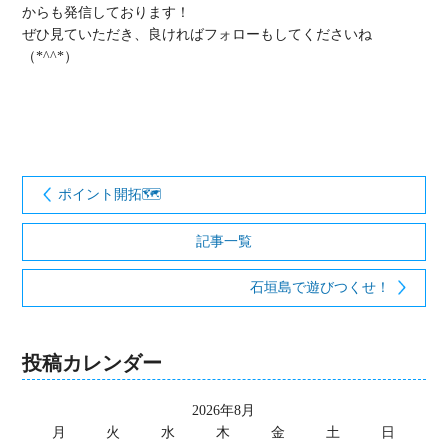
からも発信しております！
ぜひ見ていただき、良ければフォローもしてくださいね
（*^^*）
ポイント開拓🗺
記事一覧
石垣島で遊びつくせ！
投稿カレンダー
2026年8月
月
火
水
木
金
土
日