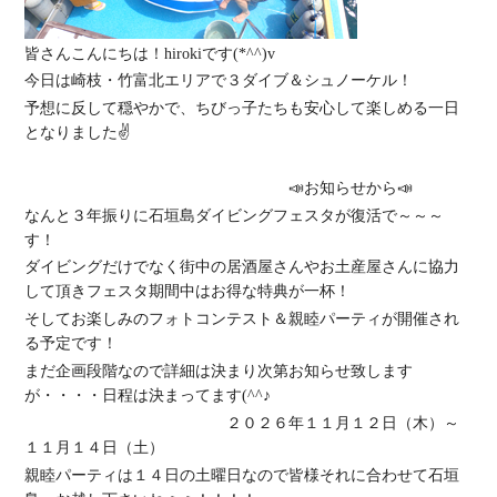
皆さんこんにちは！hirokiです(*^^)v
今日は崎枝・竹富北エリアで３ダイブ＆シュノーケル！
予想に反して穏やかで、ちびっ子たちも安心して楽しめる一日
となりました✌
📣お知らせから📣
なんと３年振りに石垣島ダイビングフェスタが復活で～～～
す！
ダイビングだけでなく街中の居酒屋さんやお土産屋さんに協力
して頂きフェスタ期間中はお得な特典が一杯！
そしてお楽しみのフォトコンテスト＆親睦パーティが開催され
る予定です！
まだ企画段階なので詳細は決まり次第お知らせ致します
が・・・・日程は決まってます(^^♪
２０２６年１１月１２日（木）～
１１月１４日（土）
親睦パーティは１４日の土曜日なので皆様それに合わせて石垣