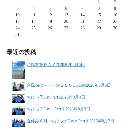
1
2
3
4
5
6
7
8
9
10
11
12
13
14
15
16
17
18
19
20
21
22
23
24
25
26
27
28
29
30
31
最近の投稿
台風対策ＤＡＹ🌀
2026年8月6日
台風前に・・・㊗３５０Dives㊗
2026年8月5日
ちびっ子Day Part3
2026年8月4日
ちびっ子Day Part２
2026年8月3日
夏休み８月 ♪ちびっ子Day♬Part１
2026年8月2日