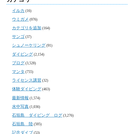
イルカ
(16)
ウミガメ
(976)
カテゴリを追加
(164)
サンゴ
(37)
シュノーケリング
(91)
ダイビング
(2,154)
ブログ
(3,528)
マンタ
(755)
ライセンス講習
(32)
体験ダイビング
(463)
最新情報
(1,574)
水中写真
(1,036)
石垣島 ダイビング ログ
(3,276)
石垣島 陸
(595)
記念ダイブ
(53)