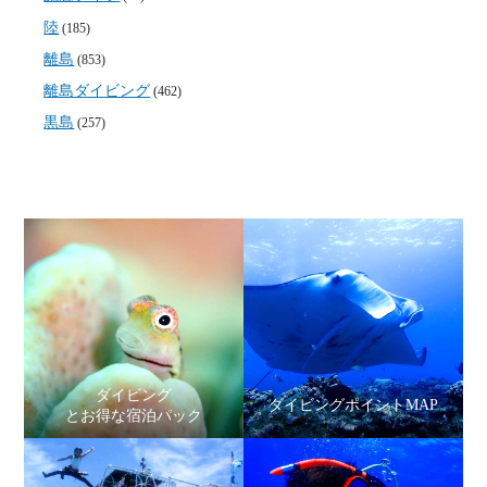
陸
(185)
離島
(853)
離島ダイビング
(462)
黒島
(257)
ダイビング
ダイビングポイントMAP
とお得な宿泊パック