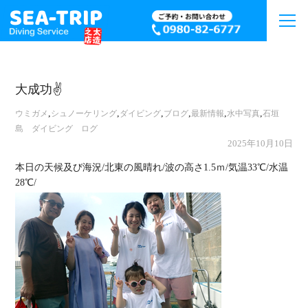
大成功✌
,
,
,
,
,
,
ウミガメ
シュノーケリング
ダイビング
ブログ
最新情報
水中写真
石垣
島 ダイビング ログ
2025年10月10日
本日の天候及び海況/北東の風晴れ/波の高さ1.5ｍ/気温33℃/水温
28℃/