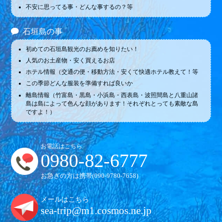
不安に思ってる事・どんな事するの？等
石垣島の事
初めての石垣島観光のお薦めを知りたい！
人気のお土産物・安く買えるお店
ホテル情報（交通の便・移動方法・安くて快適ホテル教えて！等
この季節どんな服装を準備すれば良いか
離島情報（竹富島・黒島・小浜島・西表島・波照間島と八重山諸
島は島によって色んな顔があります！それぞれとっても素敵な島
ですよ！）
お電話はこちら
0980-82-6777
お急ぎの方は携帯(
090-9780-7658
)
メールはこちら
sea-trip@m1.cosmos.ne.jp