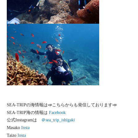
SEA-TRIPの海情報は📣こちらからも発信しております📣
SEA-TRIP海の情報は
Facebook
公式Instagramは
＠sea_trip_ishigaki
Masako
Insta
Taizo
Insta