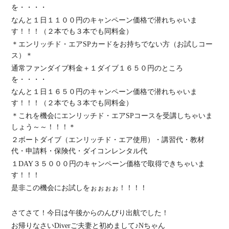
を・・・・
なんと
１日１１００円のキャンペーン価格
で潜れちゃいま
す！！！（２本でも３本でも同料金）
＊
エンリッチド・エアSPカードをお持ちでない方（お試しコー
ス）＊
通常ファンダイブ料金＋１ダイブ１６５０円のところ
を・・・・
なんと
１日１６５０円のキャンペーン価格
で潜れちゃいま
す！！！（２本でも３本でも同料金）
＊
これを機会にエンリッチド・エアSPコースを受講しちゃいま
しょう～～！！！＊
２ボートダイブ（エンリッチド・エア使用）・講習代・教材
代・申請料・保険代・
ダイコンレンタル代
１DAY
３５０００円のキャンペーン価格
で取得できちゃいま
す！！！
是非この機会にお試しをぉぉぉぉ！！！！
さてさて！今日は午後からのんびり出航でした！
お帰りなさいDiverご夫妻と初めまして♪Nちゃん