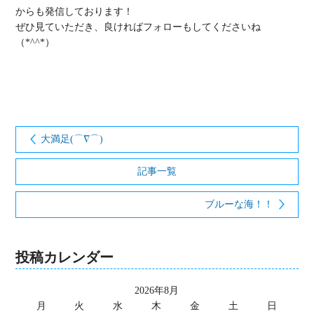
からも発信しております！
ぜひ見ていただき、良ければフォローもしてくださいね
（*^^*）
大満足(⌒∇⌒)
記事一覧
ブルーな海！！
投稿カレンダー
2026年8月
月
火
水
木
金
土
日