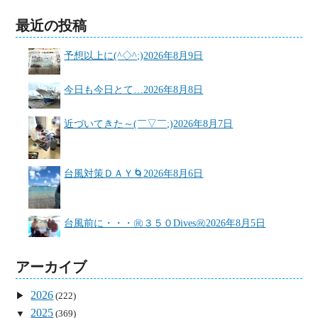
最近の投稿
予想以上に(^◇^;)
2026年8月9日
今日も今日とて…
2026年8月8日
近づいてきた～(￣▽￣;)
2026年8月7日
台風対策ＤＡＹ🌀
2026年8月6日
台風前に・・・㊗３５０Dives㊗
2026年8月5日
アーカイブ
2026
(222)
2025
(369)