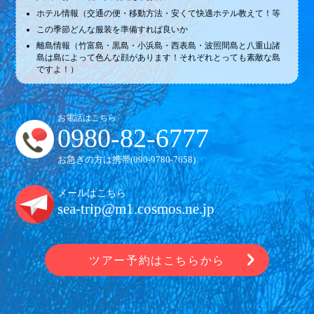
ホテル情報（交通の便・移動方法・安くて快適ホテル教えて！等
この季節どんな服装を準備すれば良いか
離島情報（竹富島・黒島・小浜島・西表島・波照間島と八重山諸
島は島によって色んな顔があります！それぞれとっても素敵な島
ですよ！）
お電話はこちら
0980-82-6777
お急ぎの方は携帯(
090-9780-7658
)
メールはこちら
sea-trip@m1.cosmos.ne.jp
ツアー予約はこちらから