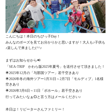
こんにちは！本日のちびっ子Day！
みんなのポーズを見てお分かりかと思いますが！大人も♪子供も
♪楽しんで来ました(^^♪
まずはお知らせから📢
「SEA-TRIP かわら版2025年夏号」を送付させて頂きました！
🌟2025年12月の「与那国ツアー」若干空きあり
🌟2026年冬の海外ツアー1月31日～2月7日「モルディブ」1名様
空きあり
🌟2026年3月6日～11日「ボホール」若干空きあり
行ってみたいなぁ💞と言う方はメールください♪
本日は！リピーターさんファミリー！