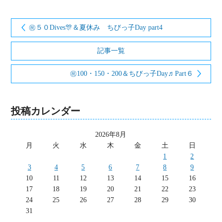
㊗５０Dives🎊＆夏休み ちびっ子Day part4
記事一覧
㊗100・150・200＆ちびっ子Day♬Part６
投稿カレンダー
2026年8月
月
火
水
木
金
土
日
1
2
3
4
5
6
7
8
9
10
11
12
13
14
15
16
17
18
19
20
21
22
23
24
25
26
27
28
29
30
31