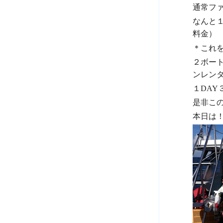
通常フ
なんと
料金）
＊
これ
２ボー
ンレン
１DAY
是非こ
本日は！連