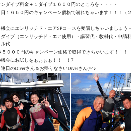
ァンダイブ料金＋１ダイブ１６５０円のところを・・・・
１日１６５０円のキャンペーン価格
で潜れちゃいます！！！（
を機会にエンリッチド・エアSPコースを受講しちゃいましょう
トダイブ（エンリッチド・エア使用）・講習代・教材代・申請
タル代
３５０００円のキャンペーン価格
で取得できちゃいます！！！
の機会にお試しをぉぉぉぉ！！！！7
日のDiverさん＆お帰りなさいDiverさん(^^♪