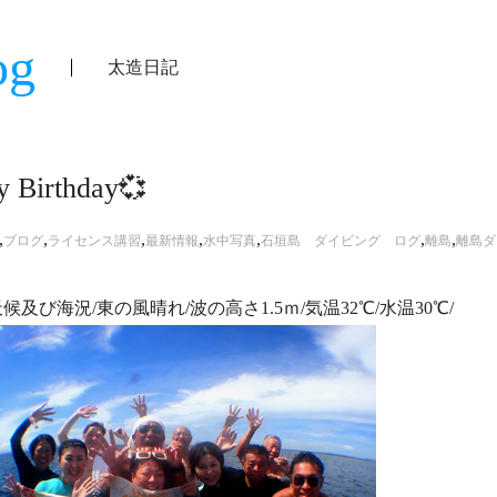
og
太造日記
 Birthday💞
,
,
,
,
,
,
,
ブログ
ライセンス講習
最新情報
水中写真
石垣島 ダイビング ログ
離島
離島ダ
候及び海況/東の風晴れ/波の高さ1.5ｍ/気温32℃/水温30℃/