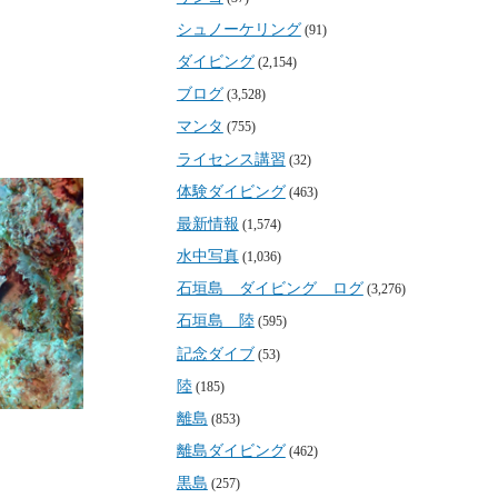
シュノーケリング
(91)
ダイビング
(2,154)
ブログ
(3,528)
マンタ
(755)
ライセンス講習
(32)
体験ダイビング
(463)
最新情報
(1,574)
水中写真
(1,036)
石垣島 ダイビング ログ
(3,276)
石垣島 陸
(595)
記念ダイブ
(53)
陸
(185)
離島
(853)
離島ダイビング
(462)
黒島
(257)