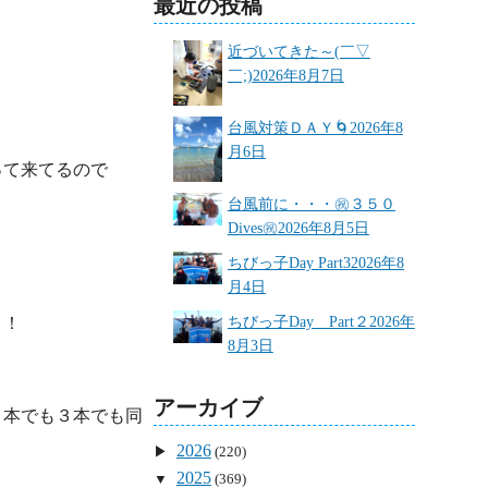
最近の投稿
近づいてきた～(￣▽
￣;)
2026年8月7日
台風対策ＤＡＹ🌀
2026年8
月6日
って来てるので
台風前に・・・㊗３５０
Dives㊗
2026年8月5日
ちびっ子Day Part3
2026年8
月4日
ちびっ子Day Part２
2026年
！！
8月3日
アーカイブ
２本でも３本でも同
2026
(220)
2025
(369)