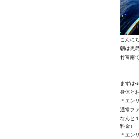
こんにち
朝は黒
竹富南で
まずは
身体と
＊
エン
通常フ
なんと
料金）
＊
エン