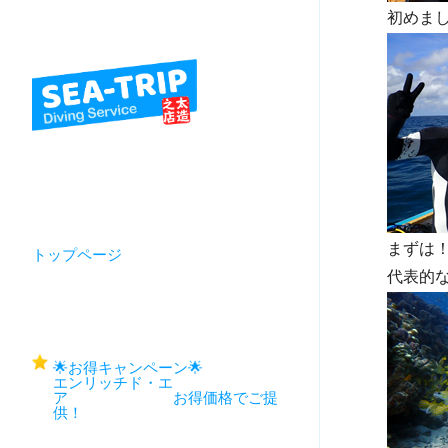
初めまし
まずは
トップページ
代表的
🌟お得キャンペーン🌟
エンリッチド・エ
ア お得価格でご提
供！