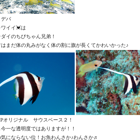
＆デバ
ワイイ💓は
テダイのちびちゃん兄弟！
方はまだ体の丸みがなく体の割に旗が長くてかわいかった♪
TRIPオリジナル サウスベース２！
も今一な透明度ではありますが！！
の気にならない位！お魚わんさか♪わんさか♬