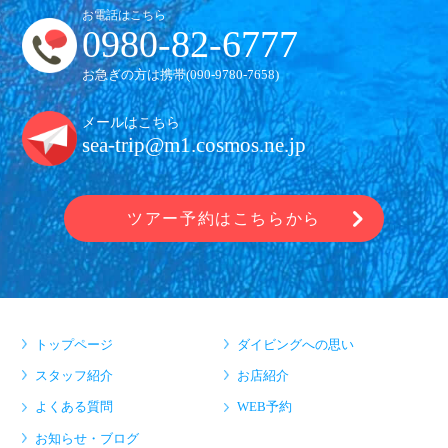
お電話はこちら
0980-82-6777
お急ぎの方は携帯(
090-9780-7658
)
メールはこちら
sea-trip@m1.cosmos.ne.jp
ツアー予約はこちらから
トップページ
ダイビングへの思い
スタッフ紹介
お店紹介
よくある質問
WEB予約
お知らせ・ブログ