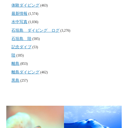
体験ダイビング
(463)
最新情報
(1,574)
水中写真
(1,036)
石垣島 ダイビング ログ
(3,276)
石垣島 陸
(595)
記念ダイブ
(53)
陸
(185)
離島
(853)
離島ダイビング
(462)
黒島
(257)