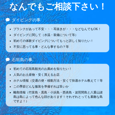
なんでもご相談下さい！
ダイビングの事
ブランクがあって不安・・・耳抜きが・・・などなんでもOK！
ダイビングに関して（水温・装備について等）
初めての体験ダイビングについてもっと詳しく知りたい！
不安に思ってる事・どんな事するの？等
石垣島の事
初めての石垣島観光のお薦めを知りたい！
人気のお土産物・安く買えるお店
ホテル情報（交通の便・移動方法・安くて快適ホテル教えて！等
この季節どんな服装を準備すれば良いか
離島情報（竹富島・黒島・小浜島・西表島・波照間島と八重山諸
島は島によって色んな顔があります！それぞれとっても素敵な島
ですよ！）