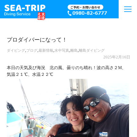
プロダイバーになって！
,
,
,
,
,
ダイビング
ブログ
最新情報
水中写真
離島
離島ダイビング
2025年2月16日
本日の天気及び海況 北の風、曇りのち晴れ！波の高さ２M、
気温２１℃、水温２２℃