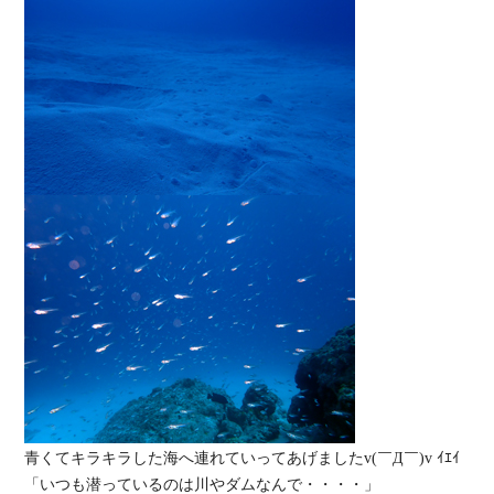
青くてキラキラした海へ連れていってあげましたv(￣Д￣)v ｲｴｲ
「いつも潜っているのは川やダムなんで・・・・」