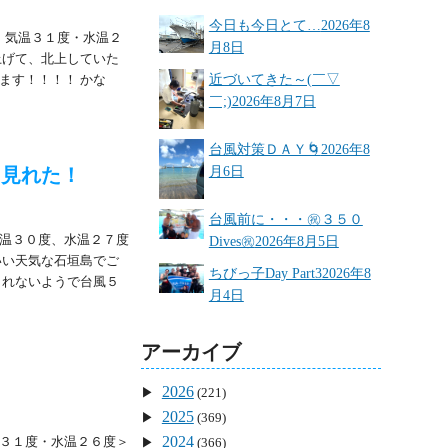
今日も今日とて…
2026年8
・気温３１度・水温２
月8日
上げて、北上していた
ます！！！！ かな
近づいてきた～(￣▽
￣;)
2026年8月7日
台風対策ＤＡＹ🌀
2026年8
り見れた！
月6日
台風前に・・・㊗３５０
温３０度、水温２７度
Dives㊗
2026年8月5日
いい天気な石垣島でご
ちびっ子Day Part3
2026年8
られないようで台風５
月4日
アーカイブ
2026
(221)
2025
(369)
2024
３１度・水温２６度＞
(366)