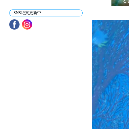
と
SNS絶賛更新中