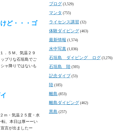
ブログ
(3,529)
マンタ
(755)
ライセンス講習
るけど・・・ゴ
(32)
体験ダイビング
(463)
最新情報
(1,574)
水中写真
(1,036)
１．５Ｍ、気温２９
石垣島 ダイビング ログ
(3,276)
ドップリな石垣島でご
ドシャ降りではないも
石垣島 陸
(595)
記念ダイブ
(53)
陸
(185)
離島
ザイ
(853)
離島ダイビング
(462)
黒島
(257)
２ｍ・気温２５度・水
一転、本日は厚ーーい
り宣言が出ましたー