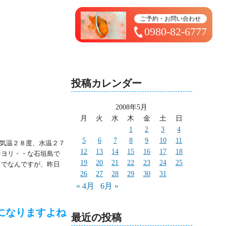
トップページ ＞ 太造日記
ご予約・お問い合わせ
0980-82-6777
投稿カレンダー
2008年5月
月
火
水
木
金
土
日
1
2
3
4
5
6
7
8
9
10
11
気温２８度、水温２７
12
13
14
15
16
17
18
ンヨリ・・な石垣島で
19
20
21
22
23
24
25
までなんですが、昨日
26
27
28
29
30
31
« 4月
6月 »
になりますよね
最近の投稿