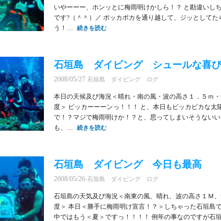
いやーーー、ホンッとに梅雨明けかしら！？ と勘違いし
です?（＾＾）／ ポッカポカを通り越して、ジッとしてた
う！…
続きを読む
石垣島 ダイビング シュールな喜
2008/05/27
石垣島 ダイビング ログ
本日の天候及び海況＜晴れ・南の風・波の高さ１．５ｍ・
度＞ ピッカーーーンっ！！！ と、本日もピッカピカな太
で！？マジで梅雨明けか！？と、思ってしまいそうないい
も、…
続きを読む
石垣島 ダイビング 今日も最高
2008/05/26
石垣島 ダイビング ログ
石垣島の天気及び海況＜南東の風、晴れ、波の高さ１Ｍ、
度＞ 本日＜勝手に梅雨明け宣言！？＞しちゃった石垣島で
中ではもう＜夏＞ですっ！！！！ 例年の事なのですが石