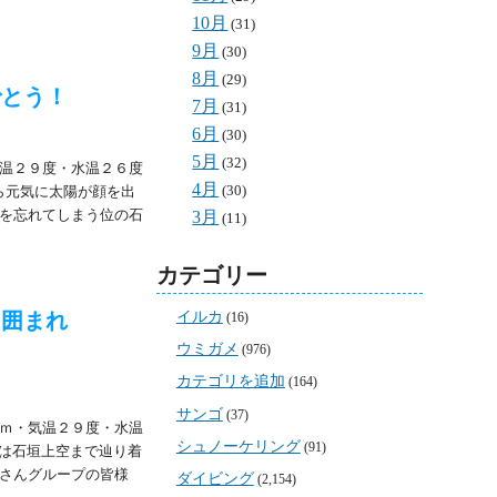
10月
(31)
9月
(30)
8月
(29)
でとう！
7月
(31)
6月
(30)
5月
(32)
温２９度・水温２６度
4月
(30)
ら元気に太陽が顔を出
を忘れてしまう位の石
3月
(11)
カテゴリー
に囲まれ
イルカ
(16)
ウミガメ
(976)
カテゴリを追加
(164)
サンゴ
(37)
ｍ・気温２９度・水温
シュノーケリング
(91)
日は石垣上空まで辿り着
さんグループの皆様
ダイビング
(2,154)