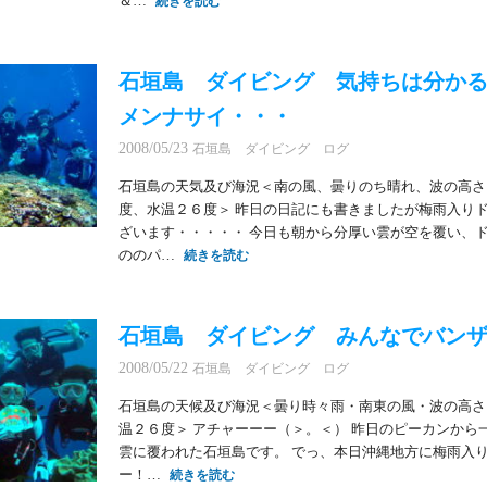
＆…
続きを読む
石垣島 ダイビング 気持ちは分か
メンナサイ・・・
2008/05/23
石垣島 ダイビング ログ
石垣島の天気及び海況＜南の風、曇りのち晴れ、波の高さ
度、水温２６度＞ 昨日の日記にも書きましたが梅雨入り
ざいます・・・・・ 今日も朝から分厚い雲が空を覆い、
ののパ…
続きを読む
石垣島 ダイビング みんなでバン
2008/05/22
石垣島 ダイビング ログ
石垣島の天候及び海況＜曇り時々雨・南東の風・波の高さ
温２６度＞ アチャーーー（＞。＜） 昨日のピーカンから
雲に覆われた石垣島です。 でっ、本日沖縄地方に梅雨入
ー！…
続きを読む