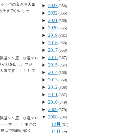
ちゃう位の良きお天気
2023
(358)
ら汗までかいちゃ
2022
(365)
2021
(366)
2020
(365)
2019
(362)
び
2018
(358)
2017
(353)
2016
(367)
気温２９度・水温２６
陽が顔を出し、マジ
2015
(364)
天気です！！！！ で
2014
(366)
2013
(369)
2012
(368)
2011
(367)
2010
(349)
2009
(370)
2008
(284)
気温２９度、水温２６
12月
ーーす！！！ ボクの
(31)
垣島は空梅雨が多く、
11月
(29)