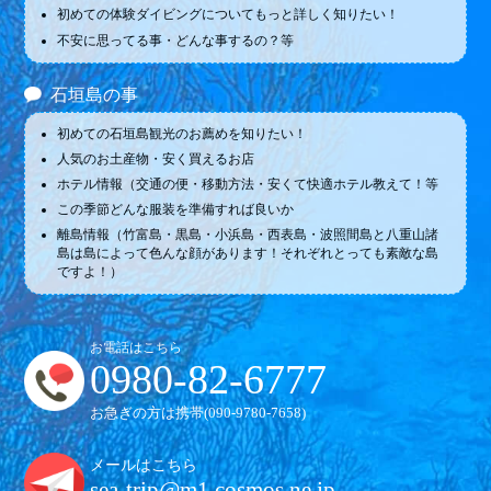
初めての体験ダイビングについてもっと詳しく知りたい！
不安に思ってる事・どんな事するの？等
石垣島の事
初めての石垣島観光のお薦めを知りたい！
人気のお土産物・安く買えるお店
ホテル情報（交通の便・移動方法・安くて快適ホテル教えて！等
この季節どんな服装を準備すれば良いか
離島情報（竹富島・黒島・小浜島・西表島・波照間島と八重山諸
島は島によって色んな顔があります！それぞれとっても素敵な島
ですよ！）
お電話はこちら
0980-82-6777
お急ぎの方は携帯(
090-9780-7658
)
メールはこちら
sea-trip@m1.cosmos.ne.jp