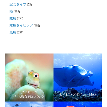
記念ダイブ
(53)
陸
(185)
離島
(853)
離島ダイビング
(462)
黒島
(257)
ダイビング
ダイビングポイントMAP
とお得な宿泊パック