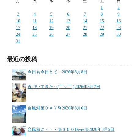
月
火
水
木
金
土
日
1
2
3
4
5
6
7
8
9
10
11
12
13
14
15
16
17
18
19
20
21
22
23
24
25
26
27
28
29
30
31
最近の投稿
今日も今日とて…
2026年8月8日
近づいてきた～(￣▽￣;)
2026年8月7日
台風対策ＤＡＹ🌀
2026年8月6日
台風前に・・・㊗３５０Dives㊗
2026年8月5日