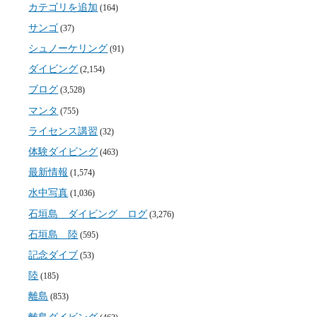
カテゴリを追加
(164)
サンゴ
(37)
シュノーケリング
(91)
ダイビング
(2,154)
ブログ
(3,528)
マンタ
(755)
ライセンス講習
(32)
体験ダイビング
(463)
最新情報
(1,574)
水中写真
(1,036)
石垣島 ダイビング ログ
(3,276)
石垣島 陸
(595)
記念ダイブ
(53)
陸
(185)
離島
(853)