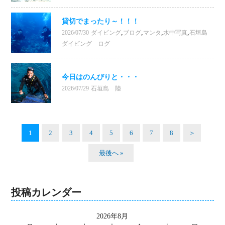
貸切でまったり～！！！
,
,
,
,
2026/07/30
ダイビング
ブログ
マンタ
水中写真
石垣島
ダイビング ログ
今日はのんびりと・・・
2026/07/29
石垣島 陸
1
2
3
4
5
6
7
8
＞
最後へ »
投稿カレンダー
2026年8月