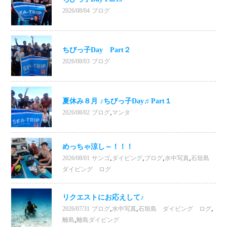
2026/08/04
ブログ
ちびっ子Day Part２
2026/08/03
ブログ
夏休み８月 ♪ちびっ子Day♬Part１
,
2026/08/02
ブログ
マンタ
めっちゃ涼し～！！！
,
,
,
,
2026/08/01
サンゴ
ダイビング
ブログ
水中写真
石垣島
ダイビング ログ
リクエストにお応えして♪
,
,
,
2026/07/31
ブログ
水中写真
石垣島 ダイビング ログ
,
離島
離島ダイビング