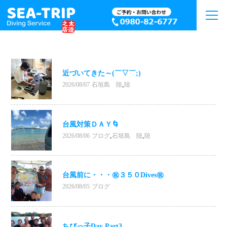
近づいてきた～(￣▽￣;)
,
2026/08/07
石垣島 陸
陸
台風対策ＤＡＹ🌀
,
,
2026/08/06
ブログ
石垣島 陸
陸
台風前に・・・㊗３５０Dives㊗
2026/08/05
ブログ
ちびっ子Day Part3