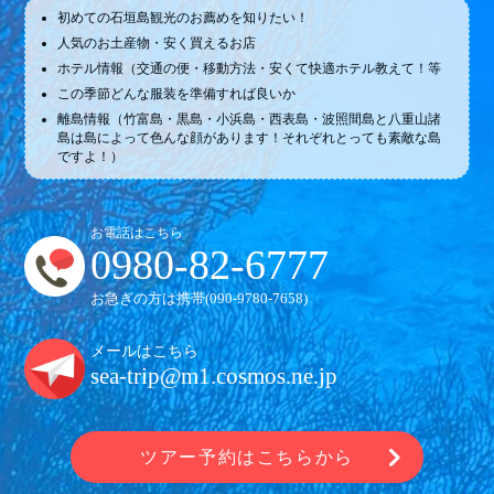
初めての石垣島観光のお薦めを知りたい！
人気のお土産物・安く買えるお店
ホテル情報（交通の便・移動方法・安くて快適ホテル教えて！等
この季節どんな服装を準備すれば良いか
離島情報（竹富島・黒島・小浜島・西表島・波照間島と八重山諸
島は島によって色んな顔があります！それぞれとっても素敵な島
ですよ！）
お電話はこちら
0980-82-6777
お急ぎの方は携帯(
090-9780-7658
)
メールはこちら
sea-trip@m1.cosmos.ne.jp
ツアー予約はこちらから