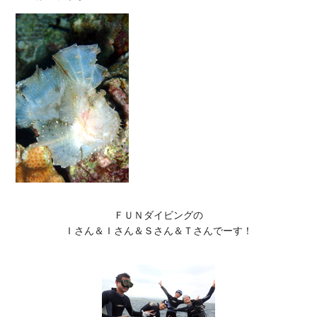
ＦＵＮダイビングの

Ｉさん＆Ｉさん＆Ｓさん＆Ｔさんでーす！