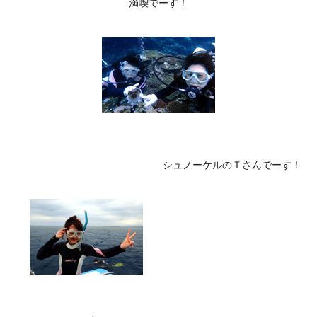
満喫でーす！
シュノーケルのＴさんでーす！