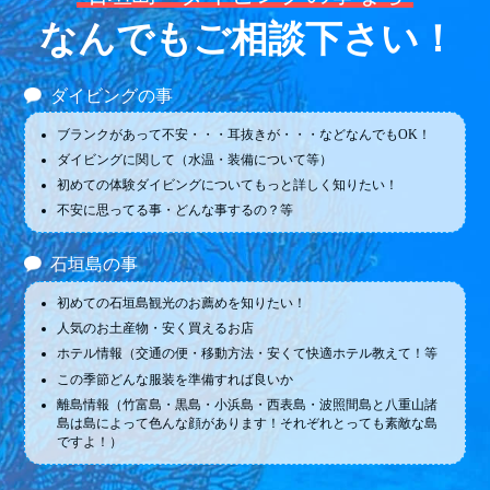
なんでもご相談下さい！
ダイビングの事
ブランクがあって不安・・・耳抜きが・・・などなんでもOK！
ダイビングに関して（水温・装備について等）
初めての体験ダイビングについてもっと詳しく知りたい！
不安に思ってる事・どんな事するの？等
石垣島の事
初めての石垣島観光のお薦めを知りたい！
人気のお土産物・安く買えるお店
ホテル情報（交通の便・移動方法・安くて快適ホテル教えて！等
この季節どんな服装を準備すれば良いか
離島情報（竹富島・黒島・小浜島・西表島・波照間島と八重山諸
島は島によって色んな顔があります！それぞれとっても素敵な島
ですよ！）