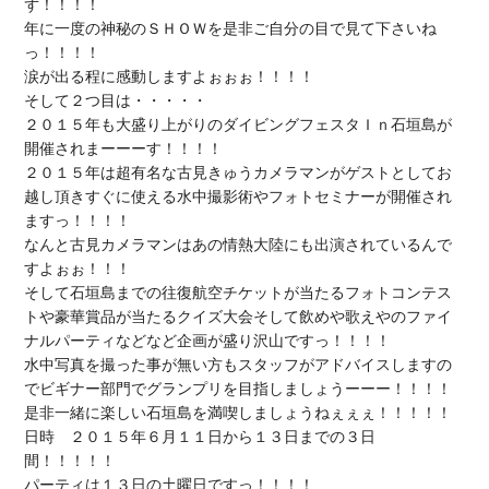
ず！！！！

年に一度の神秘のＳＨＯＷを是非ご自分の目で見て下さいね
っ！！！！

涙が出る程に感動しますよぉぉぉ！！！！

そして２つ目は・・・・・

２０１５年も大盛り上がりのダイビングフェスタＩｎ石垣島が
開催されまーーーす！！！！

２０１５年は超有名な古見きゅうカメラマンがゲストとしてお
越し頂きすぐに使える水中撮影術やフォトセミナーが開催され
ますっ！！！！

なんと古見カメラマンはあの情熱大陸にも出演されているんで
すよぉぉ！！！

そして石垣島までの往復航空チケットが当たるフォトコンテス
トや豪華賞品が当たるクイズ大会そして飲めや歌えやのファイ
ナルパーティなどなど企画が盛り沢山ですっ！！！！

水中写真を撮った事が無い方もスタッフがアドバイスしますの
でビギナー部門でグランプリを目指しましょうーーー！！！！

是非一緒に楽しい石垣島を満喫しましょうねぇぇぇ！！！！！

日時　２０１５年６月１１日から１３日までの３日
間！！！！！

パーティは１３日の土曜日ですっ！！！！
