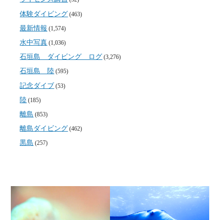
体験ダイビング
(463)
最新情報
(1,574)
水中写真
(1,036)
石垣島 ダイビング ログ
(3,276)
石垣島 陸
(595)
記念ダイブ
(53)
陸
(185)
離島
(853)
離島ダイビング
(462)
黒島
(257)