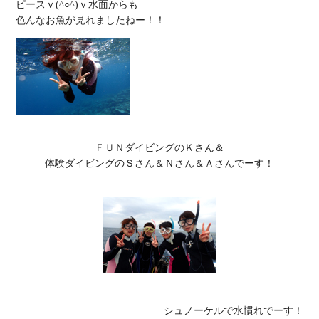
ピースｖ(^○^)ｖ水面からも

ＦＵＮダイビングのＫさん＆

体験ダイビングのＳさん＆Ｎさん＆Ａさんでーす！
シュノーケルで水慣れでーす！