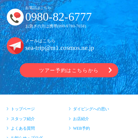
お電話はこちら
0980-82-6777
お急ぎの方は携帯(
090-9780-7658
)
メールはこちら
sea-trip@m1.cosmos.ne.jp
ツアー予約はこちらから
トップページ
ダイビングへの思い
スタッフ紹介
お店紹介
よくある質問
WEB予約
お知らせ・ブログ