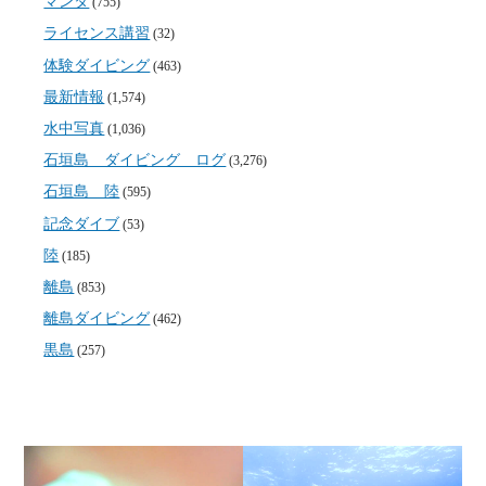
マンタ
(755)
ライセンス講習
(32)
体験ダイビング
(463)
最新情報
(1,574)
水中写真
(1,036)
石垣島 ダイビング ログ
(3,276)
石垣島 陸
(595)
記念ダイブ
(53)
陸
(185)
離島
(853)
離島ダイビング
(462)
黒島
(257)