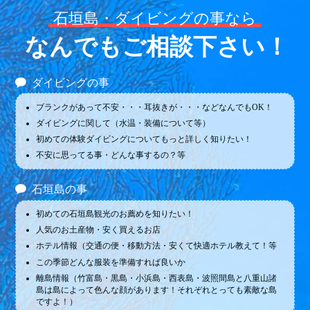
石垣島・ダイビングの事なら
なんでもご相談下さい！
ダイビングの事
ブランクがあって不安・・・耳抜きが・・・などなんでもOK！
ダイビングに関して（水温・装備について等）
初めての体験ダイビングについてもっと詳しく知りたい！
不安に思ってる事・どんな事するの？等
石垣島の事
初めての石垣島観光のお薦めを知りたい！
人気のお土産物・安く買えるお店
ホテル情報（交通の便・移動方法・安くて快適ホテル教えて！等
この季節どんな服装を準備すれば良いか
離島情報（竹富島・黒島・小浜島・西表島・波照間島と八重山諸
島は島によって色んな顔があります！それぞれとっても素敵な島
ですよ！）