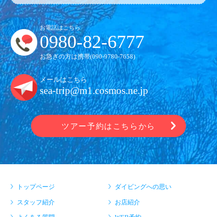
お電話はこちら
0980-82-6777
お急ぎの方は携帯(
090-9780-7658
)
メールはこちら
sea-trip@m1.cosmos.ne.jp
ツアー予約はこちらから
トップページ
ダイビングへの思い
スタッフ紹介
お店紹介