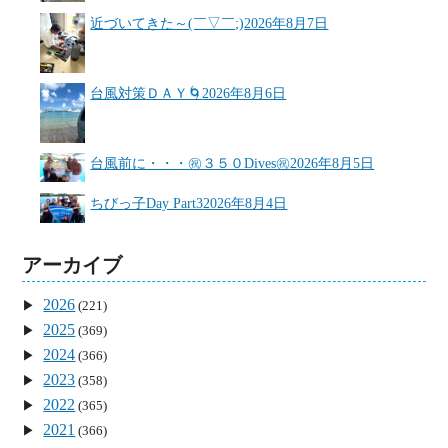
近づいてきた～(￣▽￣;)
2026年8月7日
台風対策ＤＡＹ🌀
2026年8月6日
台風前に・・・㊗３５０Dives㊗
2026年8月5日
ちびっ子Day Part3
2026年8月4日
アーカイブ
2026
(221)
2025
(369)
2024
(366)
2023
(358)
2022
(365)
2021
(366)