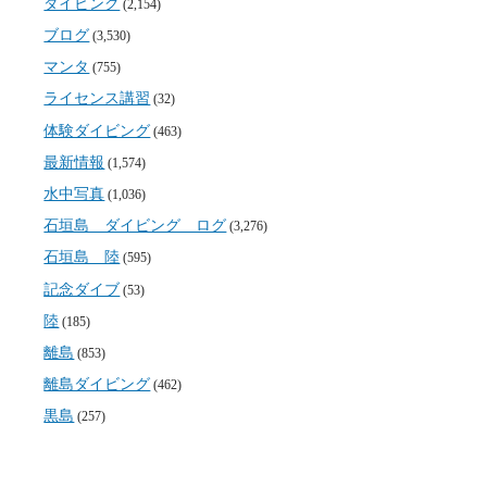
ダイビング
(2,154)
ブログ
(3,530)
マンタ
(755)
ライセンス講習
(32)
体験ダイビング
(463)
最新情報
(1,574)
水中写真
(1,036)
石垣島 ダイビング ログ
(3,276)
石垣島 陸
(595)
記念ダイブ
(53)
陸
(185)
離島
(853)
離島ダイビング
(462)
黒島
(257)