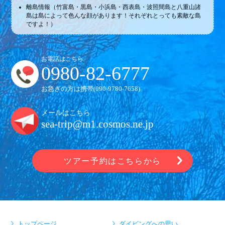
離島情報（竹富島・黒島・小浜島・西表島・波照間島と八重山諸
島は島によって色んな顔があります！それぞれとっても素敵な島
ですよ！）
お電話はこちら
0980-82-6777
お急ぎの方は携帯(
090-9780-7658
)
メールはこちら
sea-trip@m1.cosmos.ne.jp
ツアー予約はこちらから
トップページ
ダイビングへの思い