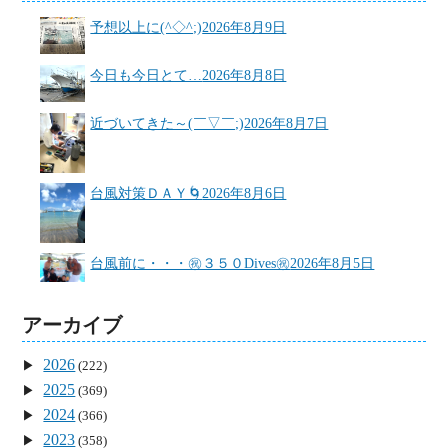
予想以上に(^◇^;)
2026年8月9日
今日も今日とて…
2026年8月8日
近づいてきた～(￣▽￣;)
2026年8月7日
台風対策ＤＡＹ🌀
2026年8月6日
台風前に・・・㊗３５０Dives㊗
2026年8月5日
アーカイブ
2026
(222)
2025
(369)
2024
(366)
2023
(358)