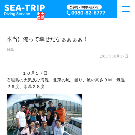
本当に俺って幸せだなぁぁぁぁ！
離島
2011年10月17日
             １０月１７日

石垣島の天気及び海況　北東の風、曇り、波の高さ３Ｍ、気温