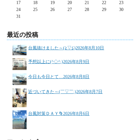
17
18
19
20
21
22
23
24
25
26
27
28
29
30
31
最近の投稿
台風抜けました～(≧▽≦)
2026年8月10日
予想以上に(^◇^;)
2026年8月9日
今日も今日とて…
2026年8月8日
近づいてきた～(￣▽￣;)
2026年8月7日
台風対策ＤＡＹ🌀
2026年8月6日