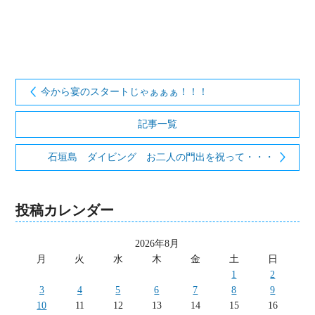
今から宴のスタートじゃぁぁぁ！！！
記事一覧
石垣島 ダイビング お二人の門出を祝って・・・
投稿カレンダー
2026年8月
月
火
水
木
金
土
日
1
2
3
4
5
6
7
8
9
10
11
12
13
14
15
16