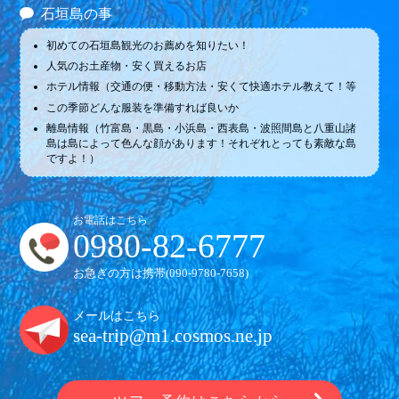
石垣島の事
初めての石垣島観光のお薦めを知りたい！
人気のお土産物・安く買えるお店
ホテル情報（交通の便・移動方法・安くて快適ホテル教えて！等
この季節どんな服装を準備すれば良いか
離島情報（竹富島・黒島・小浜島・西表島・波照間島と八重山諸
島は島によって色んな顔があります！それぞれとっても素敵な島
ですよ！）
お電話はこちら
0980-82-6777
お急ぎの方は携帯(
090-9780-7658
)
メールはこちら
sea-trip@m1.cosmos.ne.jp