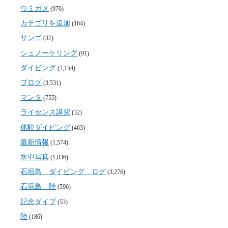
ウミガメ
(976)
カテゴリを追加
(164)
サンゴ
(37)
シュノーケリング
(91)
ダイビング
(2,154)
ブログ
(3,531)
マンタ
(755)
ライセンス講習
(32)
体験ダイビング
(463)
最新情報
(1,574)
水中写真
(1,036)
石垣島 ダイビング ログ
(3,276)
石垣島 陸
(596)
記念ダイブ
(53)
陸
(186)