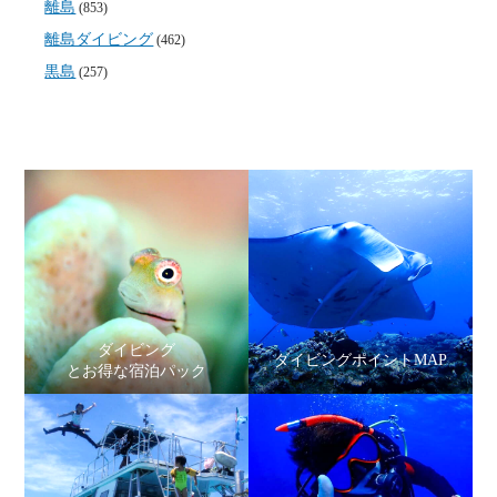
離島
(853)
離島ダイビング
(462)
黒島
(257)
ダイビング
ダイビングポイントMAP
とお得な宿泊パック