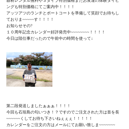
器材レンタル無料や３ダイブ特別価格またお友達の体験ダイビ
ングも特別価格にてご案内中！！！！

アッツアツのランチとボートコートを準備して笑顔でお待ちし
ておりま~~~~~す！！！！

お知らせその?

１０周年記念カレンダー好評発売中~~~~~~~~！！！！

今日は陸仕事だったので午前中の時間を使って↓

第二段発送しましたぁぁぁ！！！！

今回も石垣島の匂いつき！？ですのでご注文された方は首を長
~~~~~~くしてお待ち下さいねぇぇぇ！！！！！

カレンダーをご注文の方はメールにてお願い致しま~~~~~~~