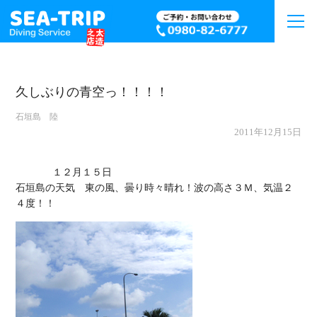
久しぶりの青空っ！！！！
石垣島 陸
2011年12月15日
             １２月１５日

石垣島の天気　東の風、曇り時々晴れ！波の高さ３Ｍ、気温２