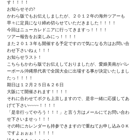
す！！！！

お知らせその?

かわら版でもお伝えしましたが、２０１２年の海外ツアーも
早々に定員になり締め切らせていただきました！！！！

今回はニューカレドニアに行ってきますっ！！！！

ツアー報告をお楽しみにっ！！！！

また２０１３年も開催する予定ですので気になる方はお問い合
わせ下さいねぇ！！！

お知らせラスト！

こちらもかわら版でお伝えしておりましたが、愛娘美南がバレ
ーボール沖縄県代表で全国大会に出場する事が決定いたしまし
たっ！！！！

期日は１２月２５日＆２６日

大阪にて開催されます！！！！

それに合わせてボクも上京しますので、是非一緒に応援してあ
げて下さい~~~~！！！！

「是非行ってやろう！！！」と言う方はメールにてお問い合わ
せ下さいませっ！！！

その時にカレンダーも持参できますので重ねてお申し込みＯＫ
ですよぉぉぉ！！！！！

はぁぁぁぁ・・・・・
