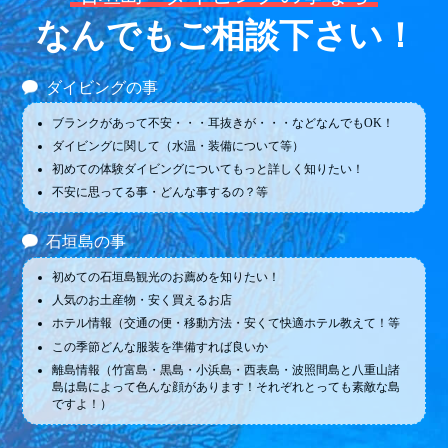
なんでもご相談下さい！
ダイビングの事
ブランクがあって不安・・・耳抜きが・・・などなんでもOK！
ダイビングに関して（水温・装備について等）
初めての体験ダイビングについてもっと詳しく知りたい！
不安に思ってる事・どんな事するの？等
石垣島の事
初めての石垣島観光のお薦めを知りたい！
人気のお土産物・安く買えるお店
ホテル情報（交通の便・移動方法・安くて快適ホテル教えて！等
この季節どんな服装を準備すれば良いか
離島情報（竹富島・黒島・小浜島・西表島・波照間島と八重山諸
島は島によって色んな顔があります！それぞれとっても素敵な島
ですよ！）