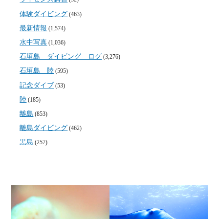
体験ダイビング
(463)
最新情報
(1,574)
水中写真
(1,036)
石垣島 ダイビング ログ
(3,276)
石垣島 陸
(595)
記念ダイブ
(53)
陸
(185)
離島
(853)
離島ダイビング
(462)
黒島
(257)