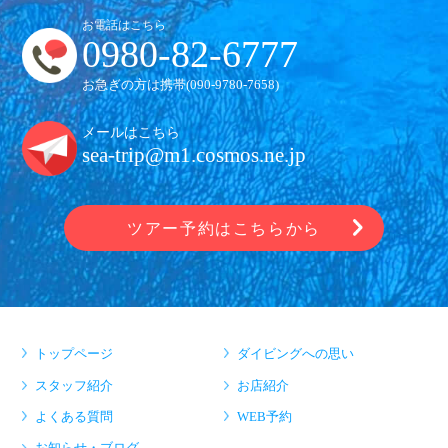
お電話はこちら
0980-82-6777
お急ぎの方は携帯(
090-9780-7658
)
メールはこちら
sea-trip@m1.cosmos.ne.jp
ツアー予約はこちらから
トップページ
ダイビングへの思い
スタッフ紹介
お店紹介
よくある質問
WEB予約
お知らせ・ブログ