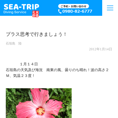
プラス思考で行きましょう！
石垣島 陸
2012年1月14日
             １月１４日

石垣島の天気及び海況　南東の風、曇りのち晴れ！波の高さ２
Ｍ、気温２３度！
