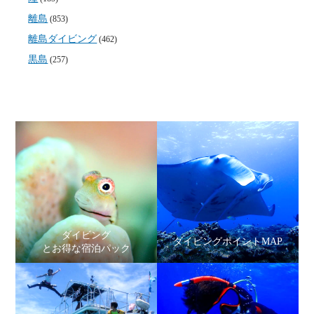
離島
(853)
離島ダイビング
(462)
黒島
(257)
ダイビング
ダイビングポイントMAP
とお得な宿泊パック