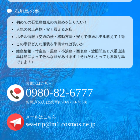
石垣島の事
初めての石垣島観光のお薦めを知りたい！
人気のお土産物・安く買えるお店
ホテル情報（交通の便・移動方法・安くて快適ホテル教えて！等
この季節どんな服装を準備すれば良いか
離島情報（竹富島・黒島・小浜島・西表島・波照間島と八重山諸
島は島によって色んな顔があります！それぞれとっても素敵な島
ですよ！）
お電話はこちら
0980-82-6777
お急ぎの方は携帯(
090-9780-7658
)
メールはこちら
sea-trip@m1.cosmos.ne.jp