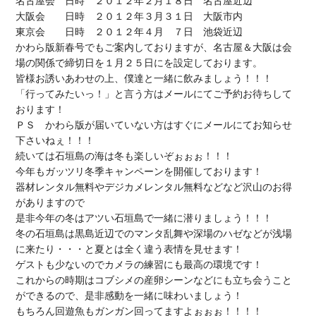
名古屋会　日時　２０１２年２月１８日　名古屋近辺

大阪会　　日時　２０１２年３月３１日　大阪市内

東京会　　日時　２０１２年４月　７日　池袋近辺

かわら版新春号でもご案内しておりますが、名古屋＆大阪は会
場の関係で締切日を１月２５日にを設定しております。

皆様お誘いあわせの上、僕達と一緒に飲みましょう！！！

「行ってみたいっ！」と言う方はメールにてご予約お待ちして
おります！

ＰＳ　かわら版が届いていない方はすぐにメールにてお知らせ
下さいねぇ！！！

続いては石垣島の海は冬も楽しいぞぉぉぉ！！！

今年もガッツリ冬季キャンペーンを開催しております！

器材レンタル無料やデジカメレンタル無料などなど沢山のお得
がありますので

是非今年の冬はアツい石垣島で一緒に潜りましょう！！！

冬の石垣島は黒島近辺でのマンタ乱舞や深場のハゼなどが浅場
に来たり・・・と夏とは全く違う表情を見せます！

ゲストも少ないのでカメラの練習にも最高の環境です！

これからの時期はコブシメの産卵シーンなどにも立ち会うこと
ができるので、是非感動を一緒に味わいましょう！

もちろん回遊魚もガンガン回ってますよぉぉぉ！！！！
