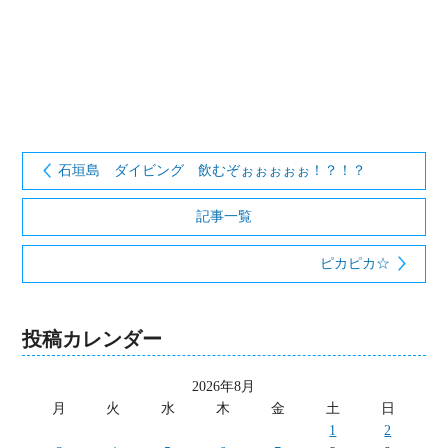
石垣島 ダイビング 飲むぞぉぉぉぉぉ！？！？
記事一覧
ピカピカ☆
投稿カレンダー
2026年8月
月
火
水
木
金
土
日
1
2