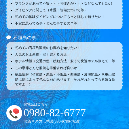
ブランクがあって不安・・・耳抜きが・・・などなんでもOK！
ダイビングに関して（水温・装備について等）
初めての体験ダイビングについてもっと詳しく知りたい！
不安に思ってる事・どんな事するの？等
石垣島の事
初めての石垣島観光のお薦めを知りたい！
人気のお土産物・安く買えるお店
ホテル情報（交通の便・移動方法・安くて快適ホテル教えて！等
この季節どんな服装を準備すれば良いか
離島情報（竹富島・黒島・小浜島・西表島・波照間島と八重山諸
島は島によって色んな顔があります！それぞれとっても素敵な島
ですよ！）
お電話はこちら
0980-82-6777
お急ぎの方は携帯(
090-9780-7658
)