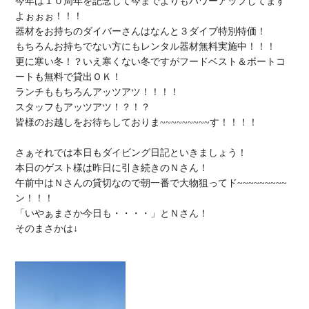
今年は１０周年を記念して今までよりもパワーアップしてます
よぉぉぉ！！！

器材をお持ちのダイバーさんはなんと３ダイブ特別特価！

もちろんお持ちでない方にもレンタル器材無料実施中！！！

更に寒い冬！？いえ寒くない冬ですがフードベスト＆ボートコ
ートも無料で貸出ＯＫ！

ランチももちろんアッツアツ！！！！

スタッフもアッツアツ！？！？

皆様のお越しをお待ちしておりま~~~~~~~~~す！！！！

さぁそれでは本日もダイビング日記といきましょう！

本日のゲスト様は昨日に引き続きのＮさん！

午前中はＮさんの貸切なので朝一番で大物狙ってド~~~~~~~~~
ン！！！

「いやぁまさか今日も・・・・」とＮさん！

そのまさかは↓
