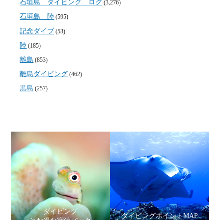
石垣島 ダイビング ログ
(3,276)
石垣島 陸
(595)
記念ダイブ
(53)
陸
(185)
離島
(853)
離島ダイビング
(462)
黒島
(257)
ダイビング
ダイビングポイントMAP