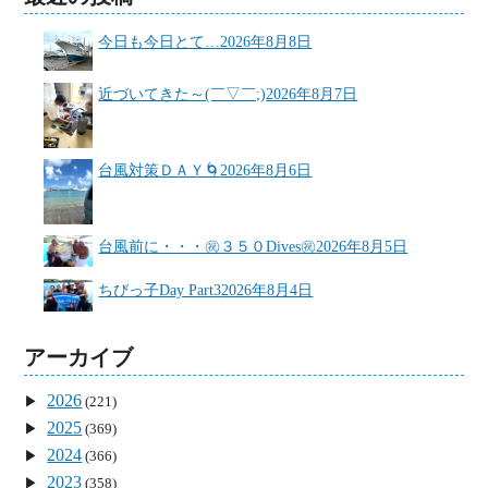
今日も今日とて…
2026年8月8日
近づいてきた～(￣▽￣;)
2026年8月7日
台風対策ＤＡＹ🌀
2026年8月6日
台風前に・・・㊗３５０Dives㊗
2026年8月5日
ちびっ子Day Part3
2026年8月4日
アーカイブ
2026
(221)
2025
(369)
2024
(366)
2023
(358)