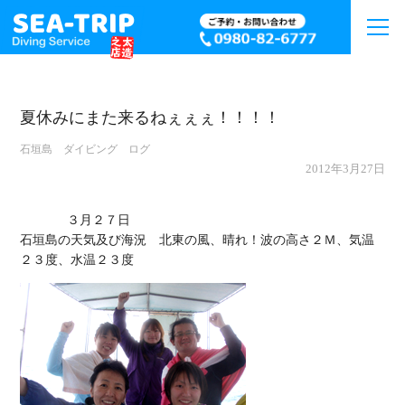
夏休みにまた来るねぇぇぇ！！！！
石垣島 ダイビング ログ
2012年3月27日
             ３月２７日

石垣島の天気及び海況　北東の風、晴れ！波の高さ２Ｍ、気温