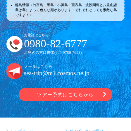
離島情報（竹富島・黒島・小浜島・西表島・波照間島と八重山諸
島は島によって色んな顔があります！それぞれとっても素敵な島
ですよ！）
お電話はこちら
0980-82-6777
お急ぎの方は携帯(
090-9780-7658
)
メールはこちら
sea-trip@m1.cosmos.ne.jp
ツアー予約はこちらから