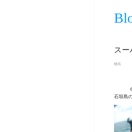
Bl
スー
離島
             ６月２６日
