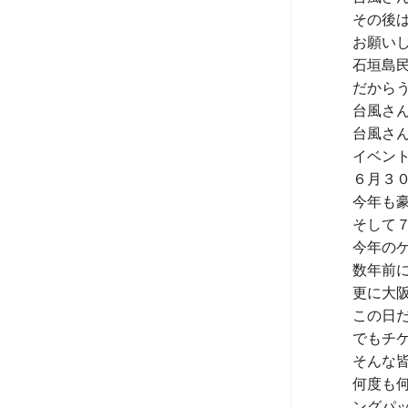
その後
お願いし
石垣島
だから
台風さん
台風さ
イベン
６月３
今年も
そして
今年の
数年前
更に大
この日
でもチケ
そんな皆
何度も
ングパ