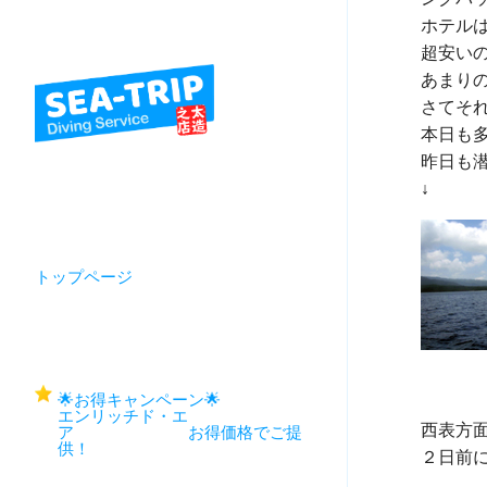
ホテル
超安い
あまりの
さてそ
本日も
昨日も
トップページ
🌟お得キャンペーン🌟
エンリッチド・エ
西表方面
ア お得価格でご提
供！