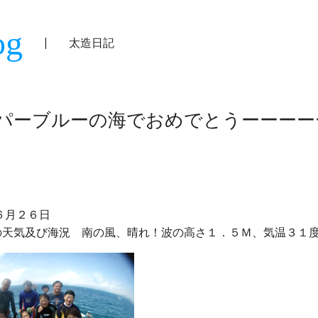
og
太造日記
パーブルーの海でおめでとうーーーー