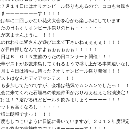
は７月１４日にはオリオンビール祭りもあるので、ココも台風
まーーーーーーーす！！！！

民は年に二回しかない花火大会を心から楽しみにしています！

うたの日もオリオンビール祭りの日も・・・・・・

が来ませんように！！！！

んの代わりに皆さんが遊びに来て下さいねぇぇぇぇ！！！！！

トが目白押しなんですよぉぉぉぉぉぉ！！！！！

０日はＢＩＧＩＮ主催のうたの日コンサート開催！！！

豪華ゲストが多数来島してくれるようで盛り上がる事間違いなし
７月１４日は待ちに待った？オリオンビール祭り開催！！！

ゲストはなんとディアマンテス！！！

にも参加してたのですが、会場は熱気でムンムンでしたっ！！！
阪会に来てくれた石垣島の歌姫仲田かおりねぇねぇも出演決定！
だけは！？浴びるほどビールを飲みましょうーーーー！！！！

ットも高くなるし・・・・・

様に朗報ですっ！！！！

何度もしつこいように日記に書いていますが、２０１２年度限
ックを格安で実施中でございまーーーーーす！！！！
