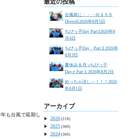
最近の投稿
台風前に・・・㊗３５０
Dives㊗
2026年8月5日
ちびっ子Day Part3
2026年8
月4日
ちびっ子Day Part２
2026年
8月3日
夏休み８月 ♪ちびっ子


Day♬Part１
2026年8月2日
めっちゃ涼し～！！！
2026
年8月1日
アーカイブ
昨年も台風で延期し
2026
(218)
2025
(369)
2024
(366)