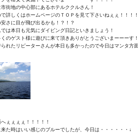
は市街地の中心部にあるホテルククルさん！

ので詳しくはホームページのＴＯＰを見て下さいねぇぇ！！！！
安さに目が飛び出るかも！？！？

れでは本日も元気にダイビング日記といきましょう！

多くのゲスト様に遊びに来て頂きありがとうございまーーーす！
潜られたリピーターさんが本日も多かったので今日はマンタ方
へぇぇぇぇ！！！！！
