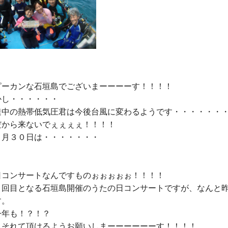
ピーカンな石垣島でございまーーーーす！！！！

し・・・・・・

達中の熱帯低気圧君は今後台風に変わるようです・・・・・・・
から来ないでぇぇぇぇ！！！！

月３０日は・・・・・・・

日コンサートなんですものぉぉぉぉぉ！！！！

２回目となる石垣島開催のうたの日コンサートですが、なんと
。

年も！？！？

んそれて頂けるようお願いしまーーーーーーす！！！！
