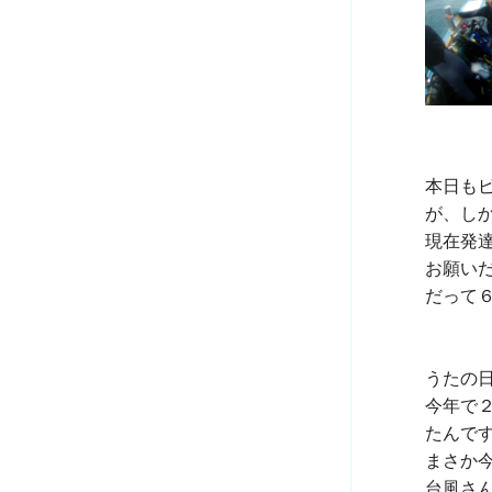
本日も
が、しか
現在発
お願いだ
だって６
うたの
今年で
たんです
まさか今
台風さ