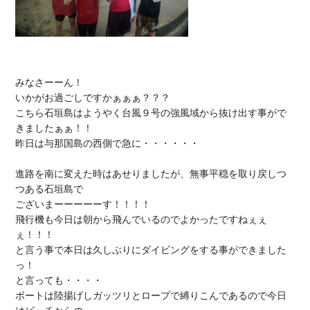
みなさーーん！

いかがお過ごしですかぁぁぁ？？？

こちら石垣島はようやく台風９号の強風域から抜け出す事がで
きましたぁぁ！！

昨日は与那国島の西側で急に・・・・・・

進路を南に変えた時はあせりましたが、無事平穏を取り戻しつ
つある石垣島で

ございまーーーーーす！！！！

飛行機も今日は朝から飛んでいるのでよかったですねぇぇ
ぇ！！！

と言う事で本日は久しぶりにダイビングをする事ができました
っ！

と言っても・・・・

ボートは陸揚げしガッツリとロープで縛りこんであるので今日