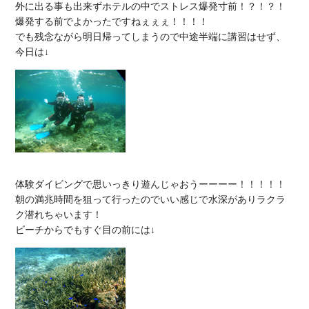
外に出る事も出来ずホテルの中でストレス爆発寸前！？！？！

爆発する前でよかったですねぇぇぇ！！！！

でも残念ながら明日帰ってしまうので中途半端に講習はせず、
体験ダイビングで思いっきり遊んじゃおうーーーー！！！！！

朝の満兆時間を狙って行ったのでいい感じで水深がありラクラ
ク潜れちゃいます！
