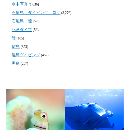
水中写真
(1,036)
石垣島 ダイビング ログ
(3,276)
石垣島 陸
(595)
記念ダイブ
(53)
陸
(185)
離島
(853)
離島ダイビング
(462)
黒島
(257)