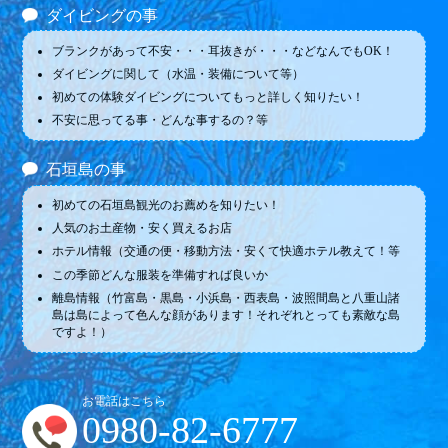
ダイビングの事
ブランクがあって不安・・・耳抜きが・・・などなんでもOK！
ダイビングに関して（水温・装備について等）
初めての体験ダイビングについてもっと詳しく知りたい！
不安に思ってる事・どんな事するの？等
石垣島の事
初めての石垣島観光のお薦めを知りたい！
人気のお土産物・安く買えるお店
ホテル情報（交通の便・移動方法・安くて快適ホテル教えて！等
この季節どんな服装を準備すれば良いか
離島情報（竹富島・黒島・小浜島・西表島・波照間島と八重山諸
島は島によって色んな顔があります！それぞれとっても素敵な島
ですよ！）
お電話はこちら
0980-82-6777