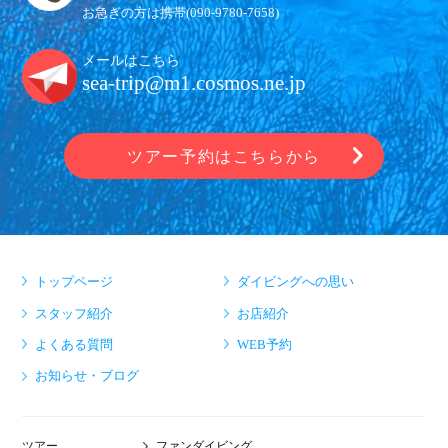
お急ぎの方は携帯(
090-9780-7658
)
メールはこちら
sea-trip@m1.cosmos.ne.jp
ツアー予約はこちらから
トップページ
ダイビングへの思い
スタッフ紹介
お店紹介
よくある質問
WEB予約
お知らせ・ブログ
ファンダイビング
ツアー