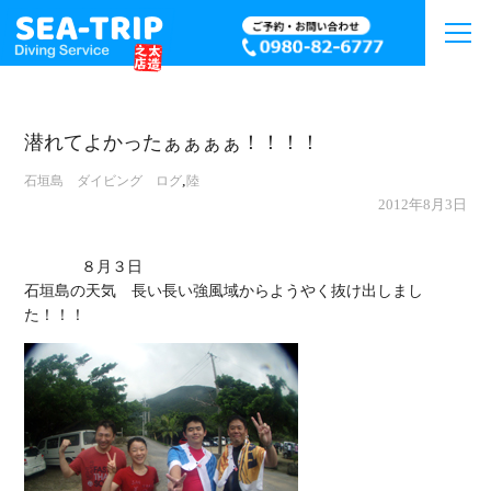
潜れてよかったぁぁぁぁ！！！！
,
石垣島 ダイビング ログ
陸
2012年8月3日
             ８月３日

石垣島の天気　長い長い強風域からようやく抜け出しまし