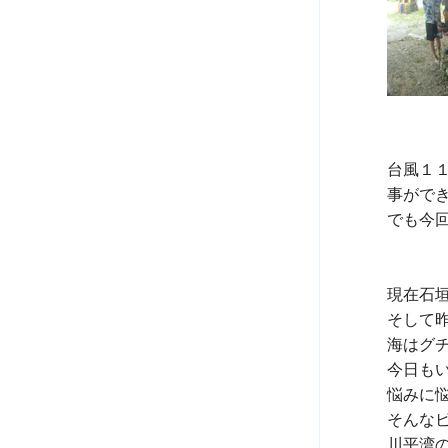
台風１
事ができ
でも今回
現在石
そして
海はグチ
今日も
悩みに
そんな
川平湾の