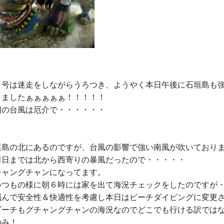
１号は迷走をしながらうろつき、ようやく本日午後に石垣島も
ましたぁぁぁぁぁ！！！！！

の台風は厄介で・・・・・・

垣島の北にあるのですが、台風の影響で強い南風が吹いておりま
昨日までは北から西寄りの暴風だったので・・・・・

ャングチャンになってます。

いつもの様に朝６時には家を出て海況チェックをしたのですが・
悩んで安全性＆快適性を考慮し本日はビーチダイビングに変更さ
ビーチもグチャングチャンの海況なのでどこでも行ける訳ではな
み！
