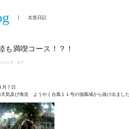
og
太造日記
陸も満喫コース！？！
イビング ログ