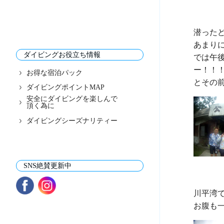
潜ったど
あまり
ダイビングお役立ち情報
では午
ー！！！
お得な宿泊パック
ダイビングポイントMAP
安全にダイビングを楽しんで
頂く為に
ダイビングシーズナリティー
SNS絶賛更新中
川平湾で