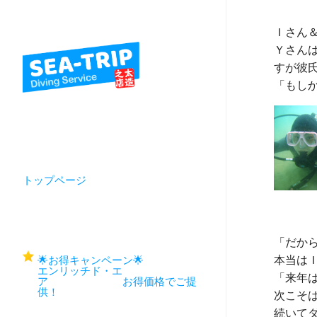
Ｉさん＆
Ｙさん
すが彼氏
トップページ
「だか
本当は
🌟お得キャンペーン🌟
エンリッチド・エ
「来年
ア お得価格でご提
供！
次こそ