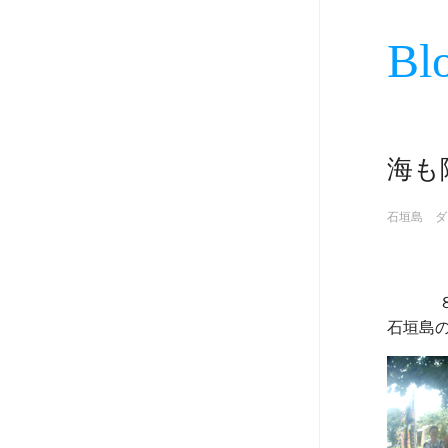
Bl
海も
石垣島 ダ
             ８月７日
