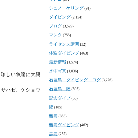
シュノーケリング
(91)
ダイビング
(2,154)
ブログ
(3,529)
マンタ
(755)
ライセンス講習
(32)
体験ダイビング
(463)
最新情報
(1,574)
水中写真
(1,036)
る珍しい魚達に大興
石垣島 ダイビング ログ
(3,276)
石垣島 陸
(595)
ラサハゼ、ケショウ
記念ダイブ
(53)
陸
(185)
離島
(853)
離島ダイビング
(462)
黒島
(257)