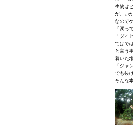
生物は
が、い
なので
「濁っ
「ダイ
ではで
と言う事
着いた場
「ジャ
でも抜