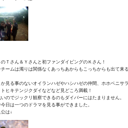
らのＴさん＆Ｙさんと初ファンダイビングのＫさん！

ーチームは濁りは関係なくあっちあからもこっちからも出て来
しか見る事のないオイランハゼやハシハゼの仲間、ホホベニサ
イトヒキテンジクダイなどなど見どころ満載！

浅いのでジックリ観察できるのもダイバーにはたまりません。

中今日は一つのドラマを見る事ができました。
