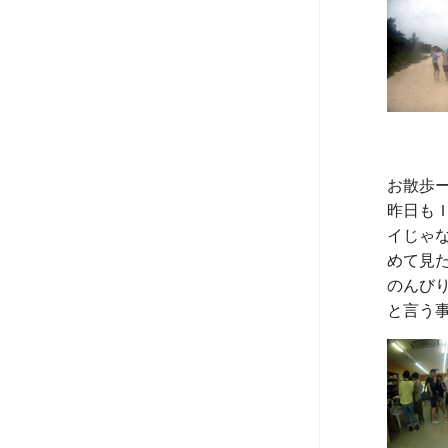
お散歩ー
昨日も
イじゃ
めて見た
のんび