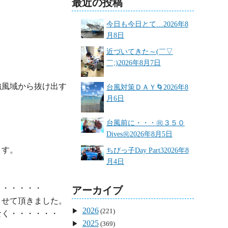
最近の投稿
今日も今日とて…
2026年8
月8日
近づいてきた～(￣▽
￣;)
2026年8月7日
強風域から抜け出す
台風対策ＤＡＹ🌀
2026年8
月6日
台風前に・・・㊗３５０
Dives㊗
2026年8月5日
す。

ちびっ子Day Part3
2026年8
月4日
・・・・・

アーカイブ
せて頂きました。

2026
(221)
く・・・・・・

2025
(369)