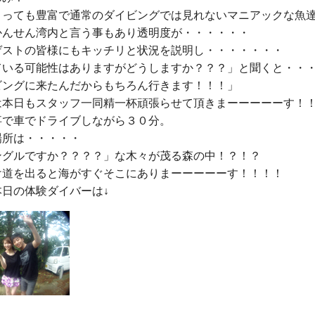
とっても豊富で通常のダイビングでは見れないマニアックな魚
かんせん湾内と言う事もあり透明度が・・・・・・

ゲストの皆様にもキッチリと状況を説明し・・・・・・・

ている可能性はありますがどうしますか？？？」と聞くと・・・
ビングに来たんだからもちろん行きます！！！」

は本日もスタッフ一同精一杯頑張らせて頂きまーーーーーす！！
で車でドライブしながら３０分。

所は・・・・・

ングルですか？？？？」な木々が茂る森の中！？！？

け道を出ると海がすぐそこにありまーーーーーす！！！！
