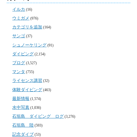
イルカ
(16)
ウミガメ
(976)
カテゴリを追加
(164)
サンゴ
(37)
シュノーケリング
(91)
ダイビング
(2,154)
ブログ
(3,527)
マンタ
(755)
ライセンス講習
(32)
体験ダイビング
(463)
最新情報
(1,574)
水中写真
(1,036)
石垣島 ダイビング ログ
(3,276)
石垣島 陸
(593)
記念ダイブ
(53)