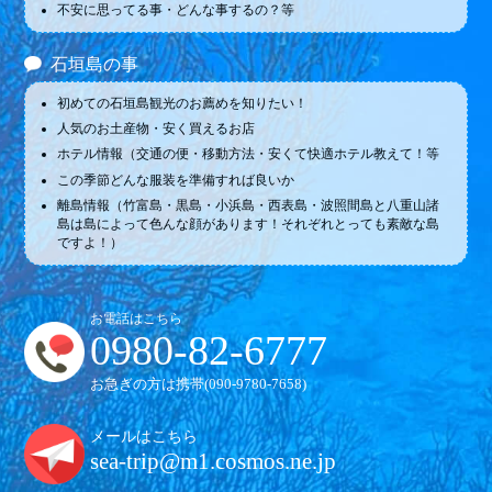
不安に思ってる事・どんな事するの？等
石垣島の事
初めての石垣島観光のお薦めを知りたい！
人気のお土産物・安く買えるお店
ホテル情報（交通の便・移動方法・安くて快適ホテル教えて！等
この季節どんな服装を準備すれば良いか
離島情報（竹富島・黒島・小浜島・西表島・波照間島と八重山諸
島は島によって色んな顔があります！それぞれとっても素敵な島
ですよ！）
お電話はこちら
0980-82-6777
お急ぎの方は携帯(
090-9780-7658
)
メールはこちら
sea-trip@m1.cosmos.ne.jp