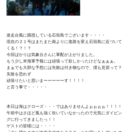
迷走台風に困惑している石垣島でございます・・・・

現在の２１号はまたまた南よりに進路を変え石垣島に近づいて
くる！？！？

今回ばかりは気象台さんに軍配が上がりました。

もう少し米海軍予報には頑張って欲しかったけどなぁぁぁ。

まぁでも大胆な予想には失敗は付き物なので、僕も見習って？
失敗を恐れず

頑張りたいと思いまーーーーーす！！！！

と言う事で・・・・・

本日は海はクローズ・・・ではありませんよぉぉぉぉ！！！！

午前中はさほど風も強く吹いていなかったので元気にダイビン
グに行ってきましたっ！！

ゲストの皆様には・・・・
