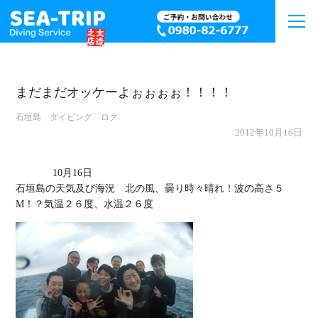
まだまだオッケーよぉぉぉぉ！！！！
石垣島 ダイビング ログ
2012年10月16日
             10月16日

石垣島の天気及び海況　北の風、曇り時々晴れ！波の高さ５