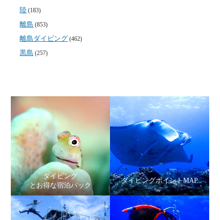
陸
(183)
離島
(853)
離島ダイビング
(462)
黒島
(257)
ダイビング
ダイビングポイントMAP
とお得な宿泊パック