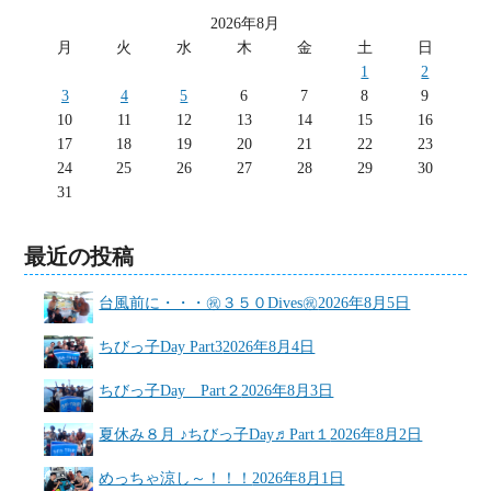
2026年8月
月
火
水
木
金
土
日
1
2
3
4
5
6
7
8
9
10
11
12
13
14
15
16
17
18
19
20
21
22
23
24
25
26
27
28
29
30
31
最近の投稿
台風前に・・・㊗３５０Dives㊗
2026年8月5日
ちびっ子Day Part3
2026年8月4日
ちびっ子Day Part２
2026年8月3日
夏休み８月 ♪ちびっ子Day♬Part１
2026年8月2日
めっちゃ涼し～！！！
2026年8月1日