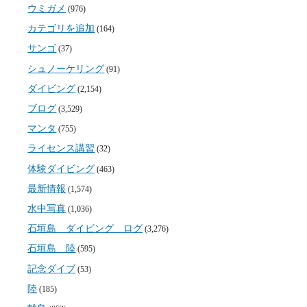
ウミガメ
(976)
カテゴリを追加
(164)
サンゴ
(37)
シュノーケリング
(91)
ダイビング
(2,154)
ブログ
(3,529)
マンタ
(755)
ライセンス講習
(32)
体験ダイビング
(463)
最新情報
(1,574)
水中写真
(1,036)
石垣島 ダイビング ログ
(3,276)
石垣島 陸
(595)
記念ダイブ
(53)
陸
(185)