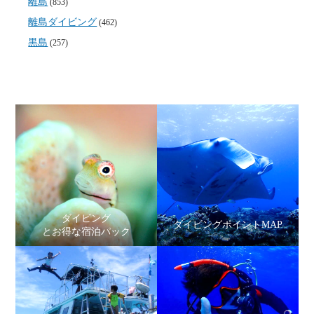
離島
(853)
離島ダイビング
(462)
黒島
(257)
ダイビング
ダイビングポイントMAP
とお得な宿泊パック