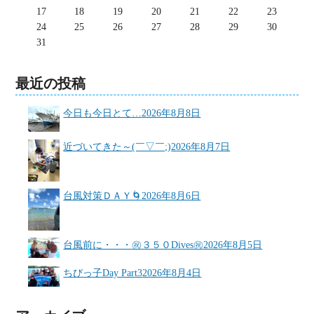
17
18
19
20
21
22
23
24
25
26
27
28
29
30
31
最近の投稿
今日も今日とて…
2026年8月8日
近づいてきた～(￣▽￣;)
2026年8月7日
台風対策ＤＡＹ🌀
2026年8月6日
台風前に・・・㊗３５０Dives㊗
2026年8月5日
ちびっ子Day Part3
2026年8月4日