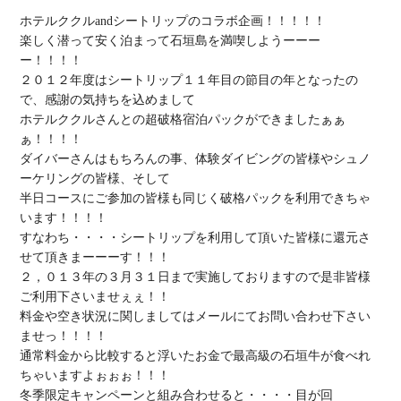
ホテルククルandシートリップのコラボ
楽しく潜って安く泊まって
石垣島を満喫しようーーー
ー！！！！

２０１２年度は
シートリップ１１年目の節目
の年となったの
で、感謝の気持ちを込めまして

ホテルククルさんとの
超破格宿泊パック
ができましたぁぁ
ぁ！！！！

ダイバーさんはもちろんの事、
体験ダイビング
の皆様や
シュノ
ーケリング
半日コース
にご参加の皆様も
同じく破格パックを利用
できちゃ
います！！！！

すなわち・・・・
シートリップを利用して頂いた皆様に還元
さ
せて頂きまーーーす！！！
２，０１３年の３月３１日まで実施しておりますので是非皆様
ご利用下さいませぇぇ！！

料金や空き状況に関しましてはメールにてお問い合わせ下さい
ませっ！！！！

通常料金から比較すると浮いたお金で最高級の石垣牛が食べれ
ちゃいますよぉぉぉ！！！

冬季限定キャンペーンと組み合わせると・・・・目が回