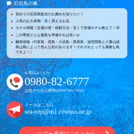
石垣島の事
初めての石垣島観光のお薦めを知りたい！
人気のお土産物・安く買えるお店
ホテル情報（交通の便・移動方法・安くて快適ホテル教えて！等
この季節どんな服装を準備すれば良いか
離島情報（竹富島・黒島・小浜島・西表島・波照間島と八重山諸
島は島によって色んな顔があります！それぞれとっても素敵な島
ですよ！）
お電話はこちら
0980-82-6777
お急ぎの方は携帯(
090-9780-7658
)
メールはこちら
sea-trip@m1.cosmos.ne.jp
ツアー予約はこちらから