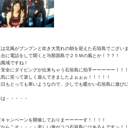
夜は北風がブンブンと吹き大荒れの朝を迎えた石垣島でございま
象台に電話をして聞くと与那国島で２５Ｍの風とか！？？！

風域ですね！

も安全にダイビングが出来ちゃう石垣島に拍手ーーーーー！！！
元気に笑って楽しく遊んできましたよぉぉぉ！！！！！

本日もとっても寒いようなので、少しでも暖かい石垣島に遊び
は・・・・・

定キャンペーンを開催
しておりまーーーーす！！！！

だからこそ・・・・
楽しい海がココ石垣島
にはあるんですっ！！