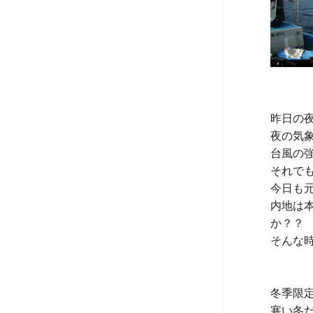
昨日の
夜の気
台風の強
それで
今日も
内地は
か？？

そんな時
冬季限
寒い冬