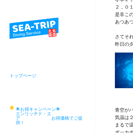
２，０
あつあ
さてそ
トップページ
🌟お得キャンペーン🌟
青空が
エンリッチド・エ
気温は
ア お得価格でご提
供！
まるで温
ポッカポ