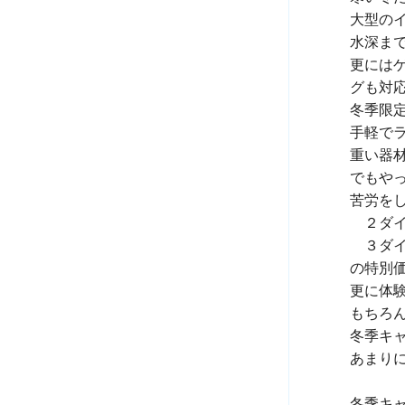
大型の
水深まで
更には
グ
も対応
手軽で
重い器
苦労を
　２ダイ
　３ダ
の
特別
更に
体
もちろ
冬季キ
あまり