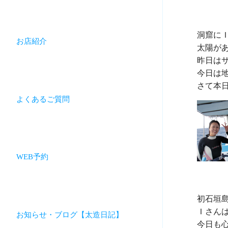
洞窟にＩ
お店紹介
太陽が
昨日はサ
今日は
よくあるご質問
WEB予約
初石垣
Ｉさん
お知らせ・ブログ【太造日記】
今日も