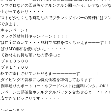
イソマグロなどの回遊魚
がグルングルン回ったり、
レアなハゼ
上がってきたり・・・・

ゲストが少なくなる時期なので
ブランクダイバー
の皆様には
マ
できます。

ラクラク器材無料キャンペーン
！！！！

材は自宅に置いて・・・無料で器材を借りちゃえまーーーす！！
して器材をお持ち頂いたの皆様
ブ￥１０５００

イブ￥１４７００
価格
でご奉仕させていただきまーーーーーーす！！！！！

験ダイビングの皆様にも特別価格
を準備しております！

ん例年通りの
ボートコートやフードベストは無料レンタルOK
！
ャンペーンに超破格
ホテルククルパックを合わせる
と！？！？！
に
安すぎてビックリ
です・・・・・
