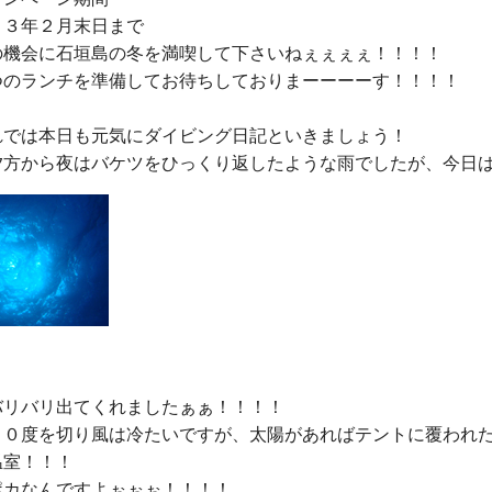
１３年２月末日まで
つのランチを準備
してお待ちしておりまーーーーす！！！！

れでは本日も元気にダイビング日記といきましょう！

バリバリ出てくれましたぁぁ！！！！

２０度を切り風は冷たいですが、太陽があればテントに覆われた
室！！！

カなんですよぉぉぉ！！！！
