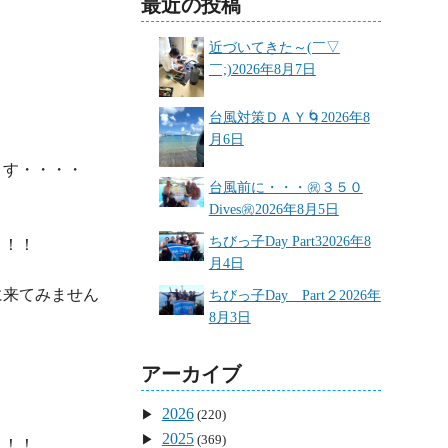
最近の投稿
近づいてきた～(￣▽
￣;)
2026年8月7日
台風対策ＤＡＹ🌀
2026年8
月6日
す・・・・

台風前に・・・㊗３５０
Dives㊗
2026年8月5日
ちびっ子Day Part3
2026年8
！！

月4日
に来てみません
ちびっ子Day Part２
2026年
8月3日
アーカイブ
2026
(220)
2025
(369)
！！
