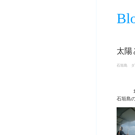
Bl
太陽
石垣島 ダ
             １月１４日
