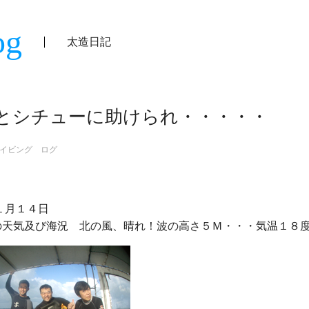
og
太造日記
とシチューに助けられ・・・・・
イビング ログ