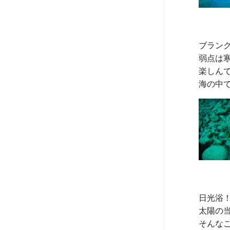
ブラン
弱点は
楽しんで
日光浴！
太陽の