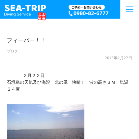
フィーバー！！
ブログ
2013年2月22日
             ２月２２日

石垣島の天気及び海況　北の風　快晴！　波の高さ３Ｍ　気温
２４度
