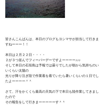
皆さんこんばんは、本日のブログもヨシマサが担当して行きま
すねーーー！！

本日は２月２２日・・・・

２が３つ並んでフィーバーデーですよーーーー♪♪♪

そして本日の石垣島は予報では曇りでしたが朝から気持ちのい
いくらい太陽の

光りが降り注ぎ陸で作業着を着ていたら暑いくらいの１日でし
たよーーーー＾＾

さて、汗をかくくら最高の天気の下で本日も陸作業してきまし
たので

その報告をして行きまーーーーーす＾＾
