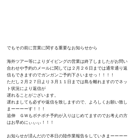
でもその前に
営業に関する重要なお知らせ
から

海外ツアー等によりダイビングの営業は終了しましたが
お問い
合わせや予約のメール
に関しては
２月２６日までは通常通り返
信
もできますのでガンガンご予約下さいませっ！！！！

ただし
２月２７日より３月１１日
までは島を離れますのでネッ
ト状況により
返信が

遅れることがございます
。

遅れましても
必ずや返信を致します
ので、よろしくお願い致し
まーーーーす！！！

追伸　
ＧＷもボチボチ予約が入りはじめてます
のでお考えの方
はお早めにぃぃぃ！！！

お知らせが済んだので本日の陸作業報告をしていきまーーーー