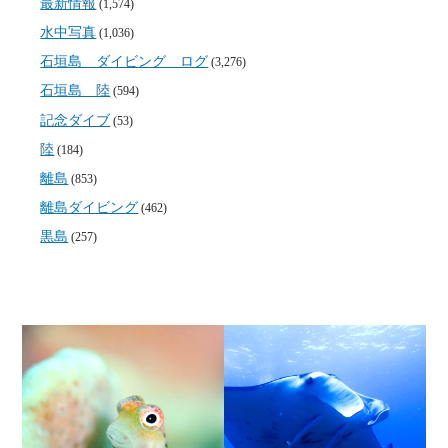
最新情報
(1,574)
水中写真
(1,036)
石垣島 ダイビング ログ
(3,276)
石垣島 陸
(594)
記念ダイブ
(53)
陸
(184)
離島
(853)
離島ダイビング
(462)
黒島
(257)