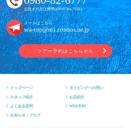
お急ぎの方は携帯(
090-9780-7658
)
メールはこちら
sea-trip@m1.cosmos.ne.jp
ツアー予約はこちらから
トップページ
ダイビングへの思い
スタッフ紹介
お店紹介
よくある質問
WEB予約
お知らせ・ブログ