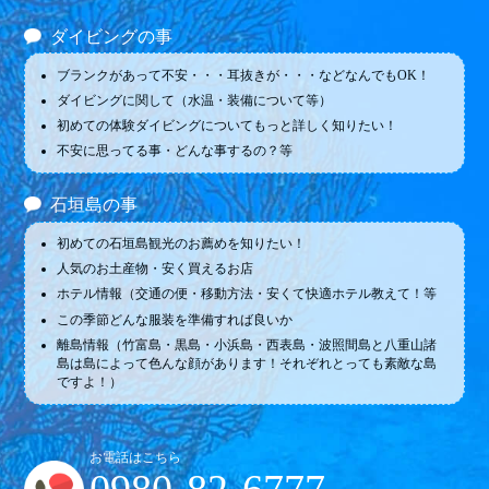
ダイビングの事
ブランクがあって不安・・・耳抜きが・・・などなんでもOK！
ダイビングに関して（水温・装備について等）
初めての体験ダイビングについてもっと詳しく知りたい！
不安に思ってる事・どんな事するの？等
石垣島の事
初めての石垣島観光のお薦めを知りたい！
人気のお土産物・安く買えるお店
ホテル情報（交通の便・移動方法・安くて快適ホテル教えて！等
この季節どんな服装を準備すれば良いか
離島情報（竹富島・黒島・小浜島・西表島・波照間島と八重山諸
島は島によって色んな顔があります！それぞれとっても素敵な島
ですよ！）
お電話はこちら
0980-82-6777