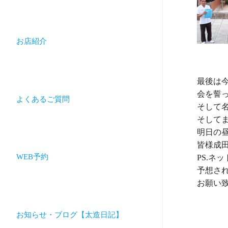
お店紹介
最後は
会を誓っ
よくあるご質問
そして
そしてま
明日の昼
皆様成
WEB予約
PS.ネ
予想さ
お願い致
お知らせ・ブログ【太造日記】