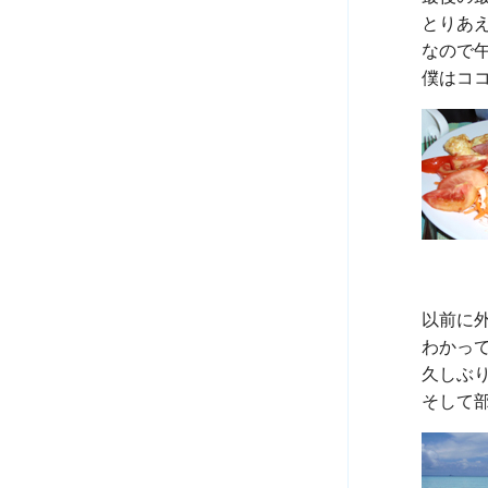
とりあ
なので
以前に
わかって
久しぶ