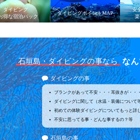
ダイビング
安
ダイビングポイントMAP
お得な宿泊パック
楽
なん
石垣島・ダイビングの事なら
ダイビングの事
ブランクがあって不安・・・耳抜きが・・・
ダイビングに関して（水温・装備について
初めての体験ダイビングについてもっと詳
不安に思ってる事・どんな事するの？等
石垣島の事