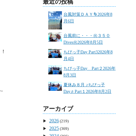
最近の投稿
台風対策ＤＡＹ🌀
2026年8
月6日
台風前に・・・㊗３５０
Dives㊗
2026年8月5日
！

ちびっ子Day Part3
2026年8
月4日
ちびっ子Day Part２
2026年
8月3日
夏休み８月 ♪ちびっ子
。

Day♬Part１
2026年8月2日
アーカイブ
2026
(219)
2025
(369)
2024