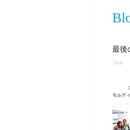
Bl
最後
ブログ
             ３月６日
