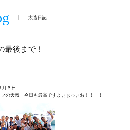
og
太造日記
の最後まで！