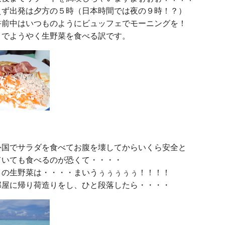
えず出発は夕方の５時（日本時間では夜の９時！？）

午前中はいつものようにビュッフェでモーニングを！

外国でサラダを食べてお腹を壊してからいくら安全と

いても食べるのが恐くて・・・・

りの生野菜は・・・・まいうぅぅぅぅぅ！！！！
