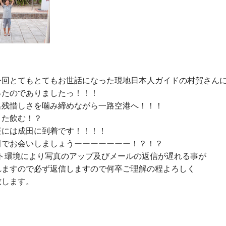
今回とてもとてもお世話になった現地日本人ガイドの村賀さん
たのでありましたっ！！！

名残惜しさを噛み締めながら一路空港へ！！！

た飲む！？

には成田に到着です！！！！

田でお会いしましょうーーーーーーー！？！？

ット環境により写真のアップ及びメールの返信が遅れる事が

れますので必ず返信しますので何卒ご理解の程よろしく

します。
