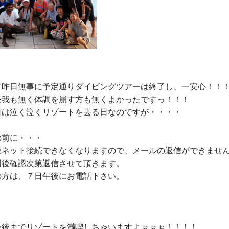
て昨日無事に予定通りダイビングツアーは終了し、一安心！！！
怪我も無く体調を崩す方も無くよかったですっ！！！

日は泣く泣くリゾートを去る日なのですが・・・・

前に・・・

後ネット接続できなくなりますので、メールの返信ができません
後確認次第返信させて頂きます。

方は、７日午後にお電話下さい。

最後までリゾートを満喫しちゃいますよぉぉぉ！！！！
