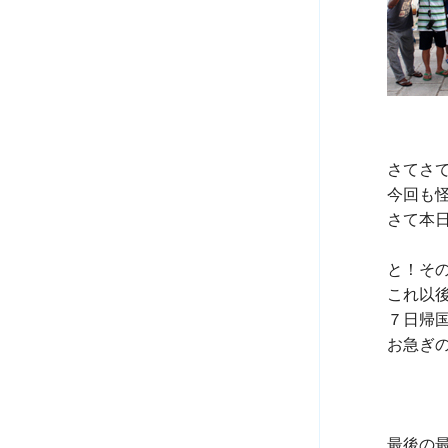
さてさ
今回も
さて本
と！その
これ以
７日帰国
お急ぎの
最後の