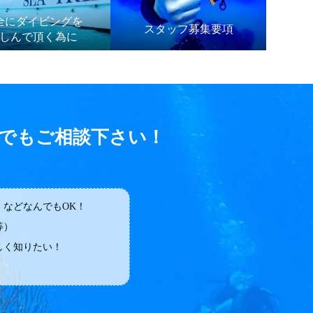
全にダイビングを
スタッフ募集要項
しんで頂く為に
でもご相談下さい！
などなんでもOK！
等）
しく知りたい！