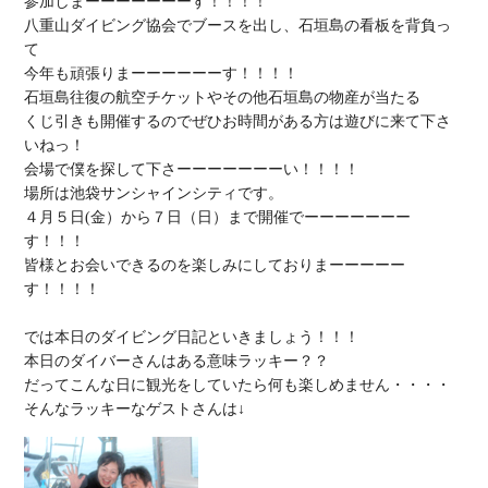
参加
しまーーーーーーーす！！！！

八重山ダイビング協会でブースを出し、
石垣島の看板を背負っ
て
今年も頑張りまーーーーーーす！！！！

石垣島
往復の航空チケット
やその他
石垣島の物産が当たる
くじ引きも開催するのでぜひお時間がある方は
遊びに来て下さ
いね
っ！

会場で僕を探して下さーーーーーーーい！！！！

場所は
池袋サンシャインシティ
４月５日(金）から７日（日）
まで開催でーーーーーーー
皆様とお会いできるのを楽しみ
にしておりまーーーーー
す！！！！

では本日のダイビング日記といきましょう！！！

本日のダイバーさんはある意味ラッキー？？

だってこんな日に観光をしていたら何も楽しめません・・・・
