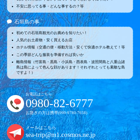
不安に思ってる事・どんな事するの？等
石垣島の事
初めての石垣島観光のお薦めを知りたい！
人気のお土産物・安く買えるお店
ホテル情報（交通の便・移動方法・安くて快適ホテル教えて！等
この季節どんな服装を準備すれば良いか
離島情報（竹富島・黒島・小浜島・西表島・波照間島と八重山諸
島は島によって色んな顔があります！それぞれとっても素敵な島
ですよ！）
お電話はこちら
0980-82-6777
お急ぎの方は携帯(
090-9780-7658
)
メールはこちら
sea-trip@m1.cosmos.ne.jp