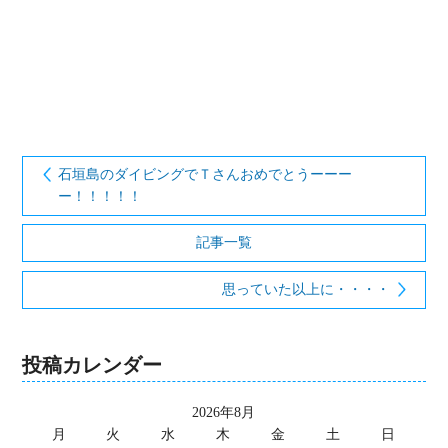
石垣島のダイビングでＴさんおめでとうーーー
ー！！！！！
記事一覧
思っていた以上に・・・・
投稿カレンダー
2026年8月
月
火
水
木
金
土
日