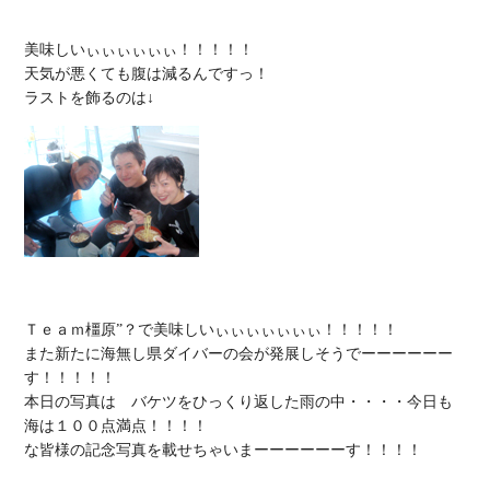
美味しいぃぃぃぃぃぃ！！！！！

天気が悪くても腹は減るんですっ！

Ｔｅａｍ橿原”？で美味しいぃぃぃぃぃぃぃ！！！！！

また新たに海無し県ダイバーの会が発展しそうでーーーーーー
す！！！！！

本日の写真は　バケツをひっくり返した雨の中・・・・今日も
海は１００点満点！！！！

な皆様の記念写真を載せちゃいまーーーーーーす！！！！
