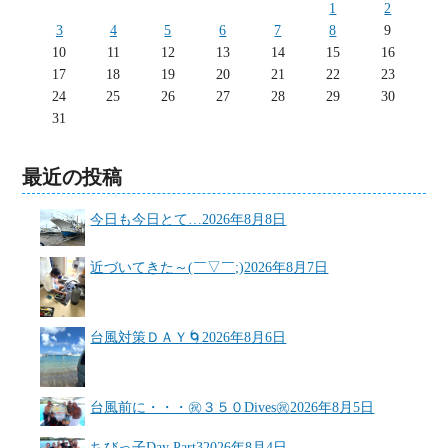
1
2
3
4
5
6
7
8
9
10
11
12
13
14
15
16
17
18
19
20
21
22
23
24
25
26
27
28
29
30
31
最近の投稿
今日も今日とて…
2026年8月8日
近づいてきた～(￣▽￣;)
2026年8月7日
台風対策ＤＡＹ🌀
2026年8月6日
台風前に・・・㊗３５０Dives㊗
2026年8月5日
ちびっ子Day Part3
2026年8月4日