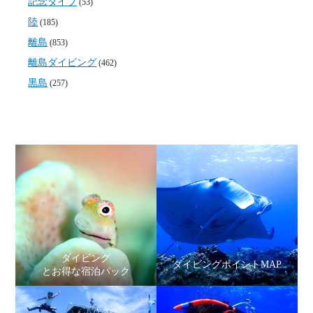
記念ダイブ
(53)
陸
(185)
離島
(853)
離島ダイビング
(462)
黒島
(257)
ダイビング
ダイビングポイントMAP
とお得な宿泊パック