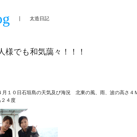
og
太造日記
人様でも和気藹々！！！