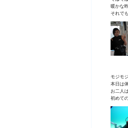
暖かな
モジモ
本日は
お二人