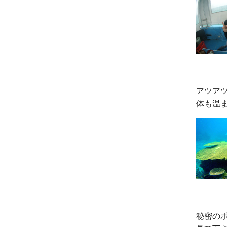
アツア
秘密のポ