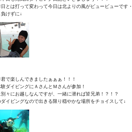
昨日とは打って変わって今日は北よりの風がビュービューです・
ジ君で楽しんできましたぁぁぁ！！！

体験ダイビングにＡさんとＭさんが参加！

は別々にお越しなんですが、一緒に潜れば皆兄弟！？！？
