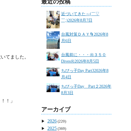
最近の投稿
近づいてきた～(￣▽
￣;)
2026年8月7日
台風対策ＤＡＹ🌀
2026年8
月6日
台風前に・・・㊗３５０
いてました。

Dives㊗
2026年8月5日
ちびっ子Day Part3
2026年8
月4日
ちびっ子Day Part２
2026年
8月3日


！！」

アーカイブ
2026
(220)
2025
(369)