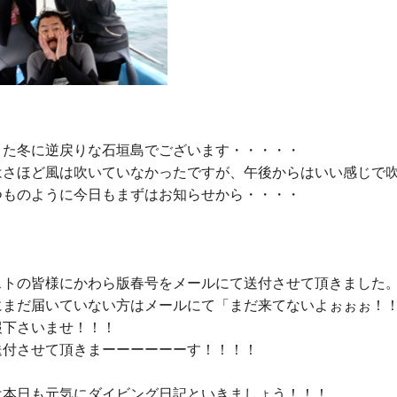
また冬に逆戻りな石垣島でございます・・・・・

はさほど風は吹いていなかったですが、午後からはいい感じで吹
つものように今日もまずはお知らせから・・・・

ストの皆様にかわら版春号をメールにて送付させて頂きました。
にまだ届いていない方はメールにて「まだ来てないよぉぉぉ！！
下さいませ！！！

送付させて頂きまーーーーーーす！！！！

は本日も元気にダイビング日記といきましょう！！！
