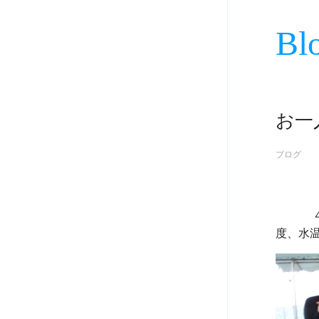
Bl
お一
ブログ
             ４月１０日石垣島の天気及び海況　北東の風、雨、波の高さ４Ｍ！？気温１９