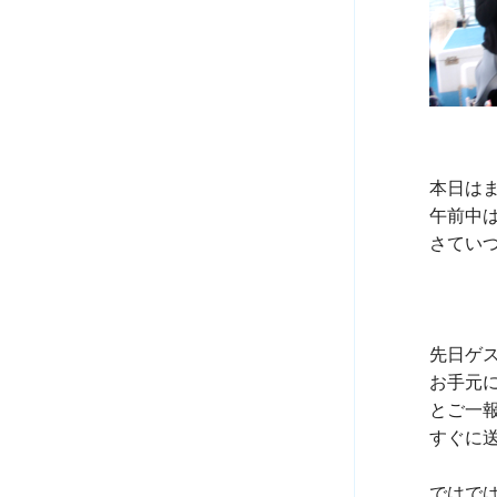
本日は
午前中
さてい
先日ゲ
お手元
とご一報
すぐに
ではで