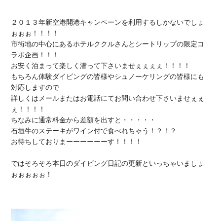
２０１３年
新空港開港キャンペーン
を利用するしかないでしょ
ぉぉぉ！！！！

市街地の中心にある
ホテルククルさんとシートリップの限定コ
ラボ
お安く泊まって楽しく潜って
下さいませぇぇぇぇ！！！！

もちろん
体験ダイビング
の皆様や
シュノーケリング
の皆様にも
対応しますので

詳しくはメールまたはお電話にてお問い合わせ下さいませぇぇ
ぇ！！！！

石垣牛のステーキがワイン付
で食べれちゃう！？！？

お待ちしておりまーーーーーーす！！！！

ではそろそろ本日のダイビング日記の更新といっちゃいましょ
ぉぉぉぉぉ！
