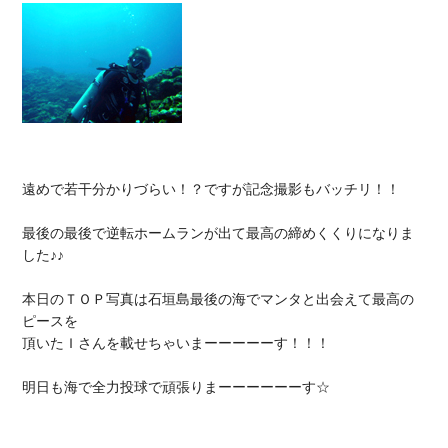
遠めで若干分かりづらい！？ですが記念撮影もバッチリ！！

最後の最後で逆転ホームランが出て最高の締めくくりになりま
した♪♪

本日のＴＯＰ写真は石垣島最後の海でマンタと出会えて最高の
ピースを

頂いたＩさんを載せちゃいまーーーーーす！！！

明日も海で全力投球で頑張りまーーーーーーす☆
