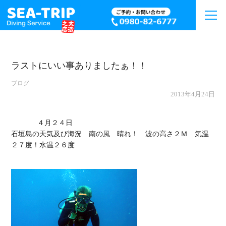
ラストにいい事ありましたぁ！！
ブログ
2013年4月24日
             ４月２４日

石垣島の天気及び海況　南の風　晴れ！　波の高さ２Ｍ　気温
２７度！水温２６度
