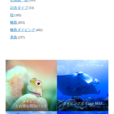
石垣島 陸
(595)
記念ダイブ
(53)
陸
(185)
離島
(853)
離島ダイビング
(462)
黒島
(257)
ダイビング
ダイビングポイントMAP
とお得な宿泊パック