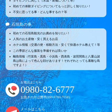
ダイビングに関して（水温・装備について等）
初めての体験ダイビングについてもっと詳しく知りたい！
不安に思ってる事・どんな事するの？等
石垣島の事
初めての石垣島観光のお薦めを知りたい！
人気のお土産物・安く買えるお店
ホテル情報（交通の便・移動方法・安くて快適ホテル教えて！等
この季節どんな服装を準備すれば良いか
離島情報（竹富島・黒島・小浜島・西表島・波照間島と八重山諸
島は島によって色んな顔があります！それぞれとっても素敵な島
ですよ！）
お電話はこちら
0980-82-6777
お急ぎの方は携帯(
090-9780-7658
)
メールはこちら