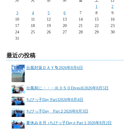
月
火
水
木
金
土
日
1
2
3
4
5
6
7
8
9
10
11
12
13
14
15
16
17
18
19
20
21
22
23
24
25
26
27
28
29
30
31
最近の投稿
台風対策ＤＡＹ🌀
2026年8月6日
台風前に・・・㊗３５０Dives㊗
2026年8月5日
ちびっ子Day Part3
2026年8月4日
ちびっ子Day Part２
2026年8月3日
夏休み８月 ♪ちびっ子Day♬Part１
2026年8月2日