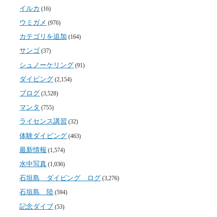
イルカ
(16)
ウミガメ
(976)
カテゴリを追加
(164)
サンゴ
(37)
シュノーケリング
(91)
ダイビング
(2,154)
ブログ
(3,528)
マンタ
(755)
ライセンス講習
(32)
体験ダイビング
(463)
最新情報
(1,574)
水中写真
(1,036)
石垣島 ダイビング ログ
(3,276)
石垣島 陸
(594)
記念ダイブ
(53)