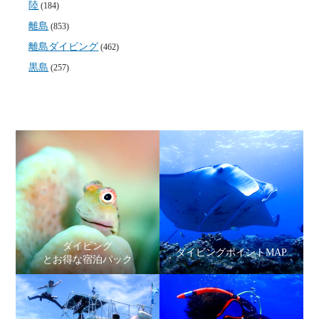
陸
(184)
離島
(853)
離島ダイビング
(462)
黒島
(257)
ダイビング
ダイビングポイントMAP
とお得な宿泊パック