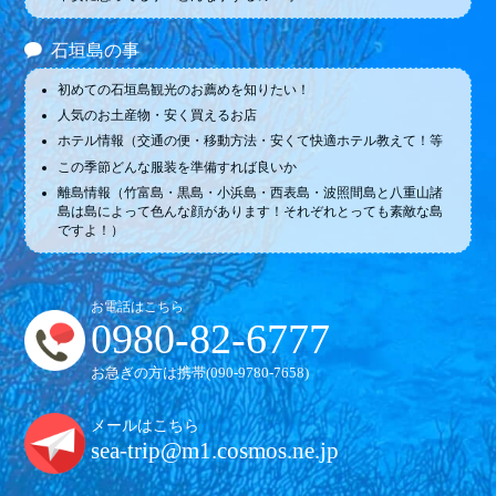
石垣島の事
初めての石垣島観光のお薦めを知りたい！
人気のお土産物・安く買えるお店
ホテル情報（交通の便・移動方法・安くて快適ホテル教えて！等
この季節どんな服装を準備すれば良いか
離島情報（竹富島・黒島・小浜島・西表島・波照間島と八重山諸
島は島によって色んな顔があります！それぞれとっても素敵な島
ですよ！）
お電話はこちら
0980-82-6777
お急ぎの方は携帯(
090-9780-7658
)
メールはこちら
sea-trip@m1.cosmos.ne.jp