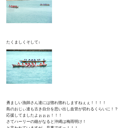
勇ましい漁師さん達には惚れ惚れしますねぇぇ！！！！

島のおじぃ達も古き自分を思い出し血管が切れるくらいに！？
応援してましたよぉぉぉ！！！

さてハーリーの鐘がなると沖縄は梅雨明け！

と言われていますが、見事ですっ！！！
