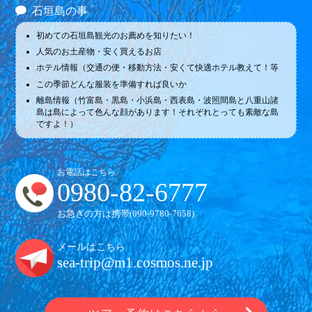
石垣島の事
初めての石垣島観光のお薦めを知りたい！
人気のお土産物・安く買えるお店
ホテル情報（交通の便・移動方法・安くて快適ホテル教えて！等
この季節どんな服装を準備すれば良いか
離島情報（竹富島・黒島・小浜島・西表島・波照間島と八重山諸
島は島によって色んな顔があります！それぞれとっても素敵な島
ですよ！）
お電話はこちら
0980-82-6777
お急ぎの方は携帯(
090-9780-7658
)
メールはこちら
sea-trip@m1.cosmos.ne.jp