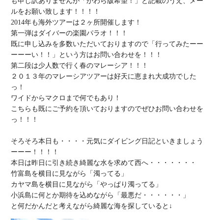
も申し訳ありませんが「かわら版希望！」と記載のうえ、メー
ルをお願い致します！！！！

2014年も海外ツアーは２ヶ所開催します！

第一弾は
ダイバーの楽園パラオ
！！！

既に申し込みを多数いただいておりますので「行ってみたーー
ーーーい！！」という方はお問い合わせを！！！

第二段は少人数で行く
春のマレーシア
！！！

２０１３年のマレーシアツアーは
好天に恵まれ大成功
でした
ワイドからマクロまで
何でもあり！

こちらも既にご予約を頂いておりますのでぜひお問い合わせを
っ！！！

そろそろ本日も・・・・元気にダイビング日記といきましょう
ーーー！！！！

本日は昨日に引き続き綺麗な水を求めて西へ・・・・・・・

竹富島を横目に見ながら「濁ってる」

カヤマ島を横目に見ながら「やっぱり濁ってる」

小浜島に何とか期待を込めながら「最悪だ・・・・・・」
