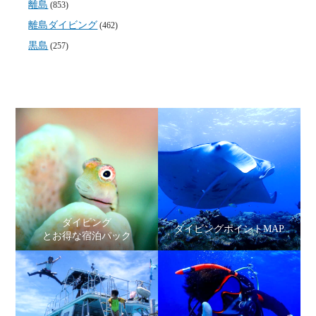
離島
(853)
離島ダイビング
(462)
黒島
(257)
ダイビング
ダイビングポイントMAP
とお得な宿泊パック