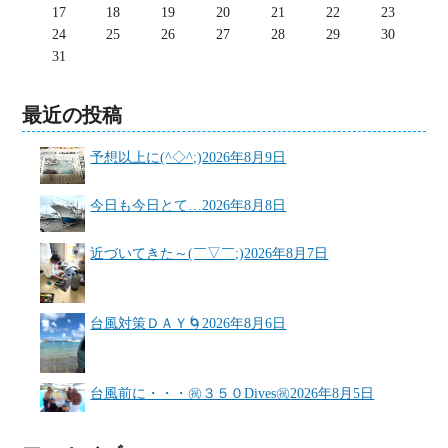
17
18
19
20
21
22
23
24
25
26
27
28
29
30
31
最近の投稿
予想以上に(^◇^;)
2026年8月9日
今日も今日とて…
2026年8月8日
近づいてきた～(￣▽￣;)
2026年8月7日
台風対策ＤＡＹ🌀
2026年8月6日
台風前に・・・㊗３５０Dives㊗
2026年8月5日