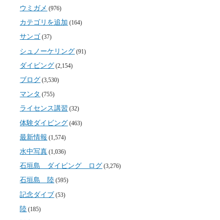
ウミガメ
(976)
カテゴリを追加
(164)
サンゴ
(37)
シュノーケリング
(91)
ダイビング
(2,154)
ブログ
(3,530)
マンタ
(755)
ライセンス講習
(32)
体験ダイビング
(463)
最新情報
(1,574)
水中写真
(1,036)
石垣島 ダイビング ログ
(3,276)
石垣島 陸
(595)
記念ダイブ
(53)
陸
(185)