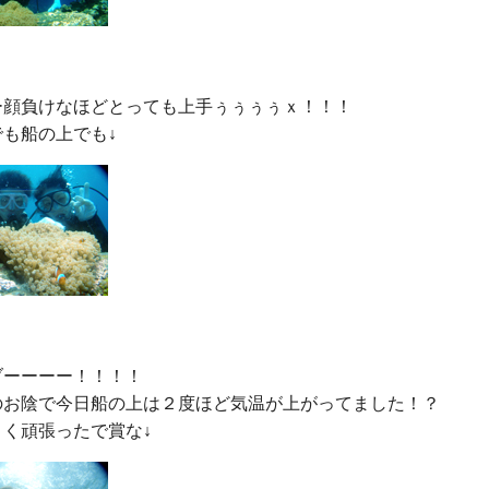
ー顔負けなほどとっても上手ぅぅぅぅｘ！！！

ーーーー！！！！

のお陰で今日船の上は２度ほど気温が上がってました！？
