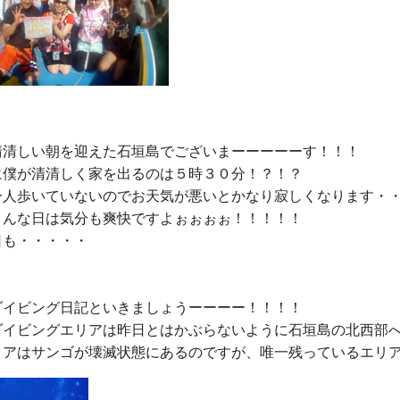
清清しい朝を迎えた石垣島でございまーーーーーす！！！

に僕が清清しく家を出るのは５時３０分！？！？

一人歩いていないのでお天気が悪いとかなり寂しくなります・・
こんな日は気分も爽快ですよぉぉぉぉ！！！！！

も・・・・・

ダイビング日記といきましょうーーーー！！！！

ダイビングエリアは昨日とはかぶらないように石垣島の北西部へ