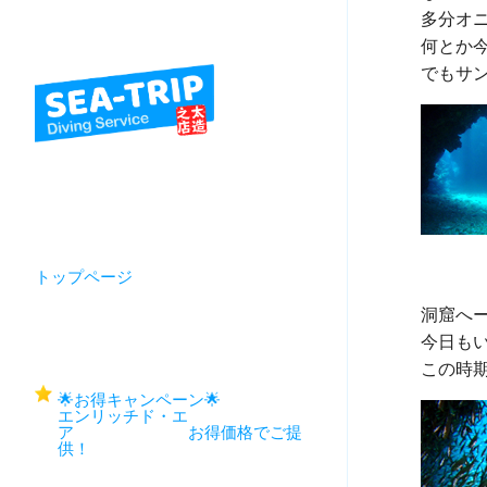
多分オ
何とか
トップページ
洞窟へー
今日も
🌟お得キャンペーン🌟
エンリッチド・エ
ア お得価格でご提
供！