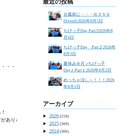
最近の投稿
台風前に・・・㊗３５０
Dives㊗
2026年8月5日
ちびっ子Day Part3
2026年8
月4日
ちびっ子Day Part２
2026年
8月3日
夏休み８月 ♪ちびっ子
・・・

Day♬Part１
2026年8月2日
めっちゃ涼し～！！！
2026
年8月1日
アーカイブ
！

2026
(218)
2025
(369)
2024
(366)