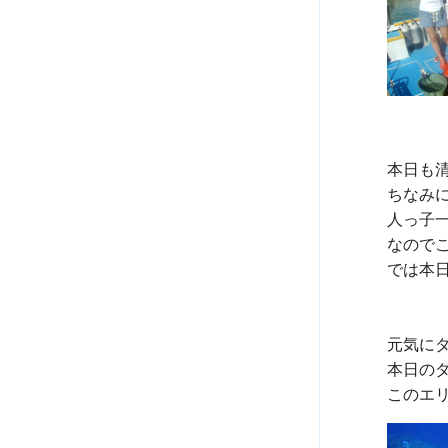
本日も
ちなみ
人っ子
なので
では本日
元気に
本日の