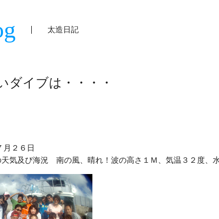
og
太造日記
いダイブは・・・・