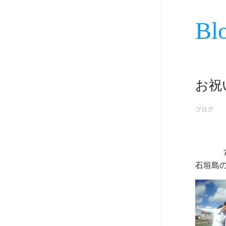
Bl
お祝
ブログ
             ７月２６日
