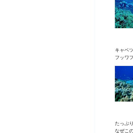
キャベ
たっぷり
なぜこ