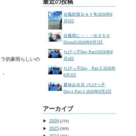
最近の投稿
台風対策ＤＡＹ🌀
2026年8
月6日
台風前に・・・㊗３５０
Dives㊗
2026年8月5日
ちびっ子Day Part3
2026年8
リラ的豪雨らしいの
月4日
ちびっ子Day Part２
2026年
・

8月3日
夏休み８月 ♪ちびっ子
Day♬Part１
2026年8月2日
アーカイブ


2026
(219)
2025
(369)
2024