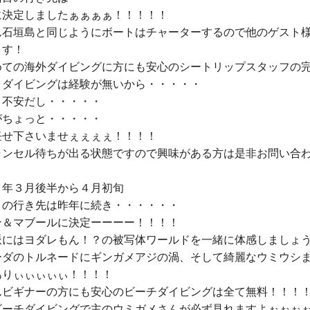
に決定
しましたぁぁぁぁ！！！！！

ん石垣島と同じように
ボートはチャーター
するので他のゲスト
す！

めての海外ダイビングに方にも安心の
シートリップスタッフの
トダイビングは経験が無いから・・・・・

不安だし・・・・・

任せ下さい
ませぇぇぇぇ！！！！

ャンセル待ちが出る状態ですので興味がある方は是非
お問い合
４年
３月後半から４月初旬
ン＆マブール
派
にはヨダレもん！？の
被写体ワールド
ーダのトルネード
に
ギンガメアジの渦
、そして綺麗な
ウミウシ
りぃぃぃぃぃ！！！！

ん
ビギナーの方にも安心
のビーチダイビングは全て無料！！！！
ビーチダイビングで主の
ウミガメさんが必ず見れます
よぉぉぉぉ