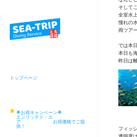
全室水
憧れの
両ツア
では本
本日も海
トップページ
🌟お得キャンペーン🌟
エンリッチド・エ
ア お得価格でご提
供！
フィッ
透明度