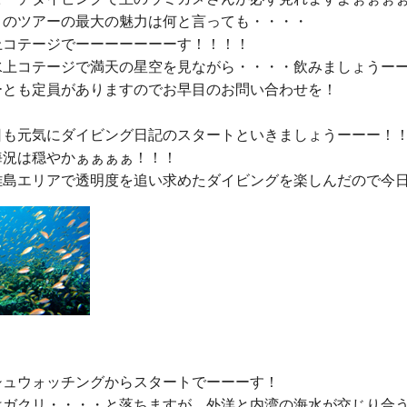
上コテージ
でーーーーーーーす！！！！

水上コテージで満天の星空を見ながら・・・・
飲みましょう
ーー
ーとも
定員がありますのでお早目のお問い合わせ
を！

日も元気にダイビング日記のスタートといきましょうーーー！！
況は穏やかぁぁぁぁ！！！

シュウォッチングからスタートでーーーす！

はガクリ・・・・と落ちますが、外洋と内湾の海水が交じり合