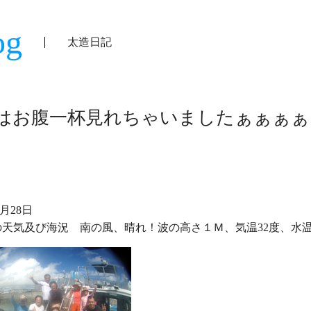
og
太造日記
はお腹一杯見れちゃいましたぁぁぁぁ