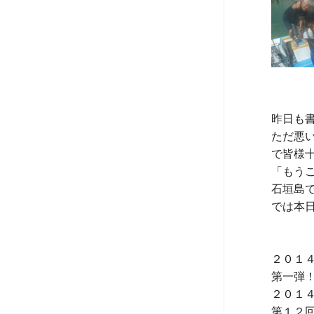
昨日も
ただ悪
で皆様十
「もう
石垣島
では本日
２０１
２０１