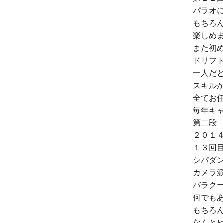
パラオ
もちろ
楽しめま
また初
ドリフ
一人だと
全てお
毎年キ
第二段

２０１
シパダ
カメラ
バラク
何でもあ
もちろ
なんと