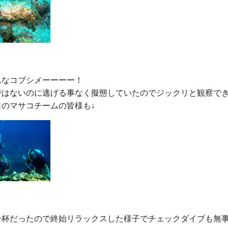
なコブシメーーーー！

ではないのに逃げる事なく擬態していたのでジックリと観察でき
一杯だったので終始リラックスした様子でチェックダイブも無