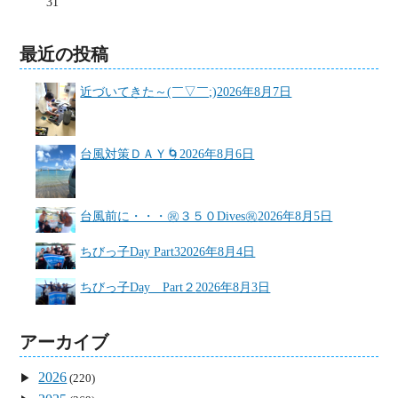
31
最近の投稿
近づいてきた～(￣▽￣;)
2026年8月7日
台風対策ＤＡＹ🌀
2026年8月6日
台風前に・・・㊗３５０Dives㊗
2026年8月5日
ちびっ子Day Part3
2026年8月4日
ちびっ子Day Part２
2026年8月3日
アーカイブ
2026
(220)