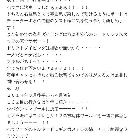
パラオ
に決定しましたぁぁぁぁ！！！！！

もちろん石垣島と同じ雰囲気で楽しんで頂けるように
ボートは
チャーター
するので他のゲスト様に気を使う事なく楽しめま
す！

また初めての海外ダイビングに方にも安心の
シートリップスタ
ッフの完全サポート
！

ドリフトダイビングは経験が無いから・・・・・

一人だと不安だし・・・・・

スキルがちょっと・・・・・

全て
お任せ下さいませ
ぇぇぇぇ！！！！

毎年キャンセル待ちが出る状態ですので興味がある方は
是非お
問い合わせ
を！！！

第二段

２０１４年
３月後半から４月初旬
シパダン＆マブール
に決定ーーーー！！！！

カメラ派には
ヨダレもん
！？の
被写体ワールド
を一緒に体感し
バラクーダのトルネード
に
ギンガメアジの渦
、そして綺麗な
ウ
ミウシ
まで・・・・
