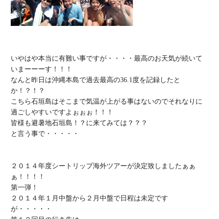
いやはや本当に有難い事ですが・・・・最高のお天気が続いて
いまーーーす！！！

なんと昨日は沖縄本島で過去最高の36.1度を記録したと
か！？！？

こちら石垣島はそこまで気温が上がる事はないのでそれなりに
過ごしやすいですよぉぉぉ！！！

皆様も避暑地石垣島！？に来てみては？？？

と言う事で・・・・・

２０１４年度
シートリップ海外ツアー
が決定致しましたぁぁ
ぁ！！！！

第一弾！

２０１４年
１月中盤から２月中盤
で日程は未定です
が・・・・・
