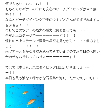
何でもありぃぃぃぃぃ！！！！

もちろんビギナーの方にも安心の
ビーチダイビングは全て無
料
！！！！

なんとビーチダイビングで
主のウミガメさん
が必ず見れますよ
ぉぉぉぉ！！！

全室水上コテージ
でーーーーーーーす！！！！

憧れの水上コテージで満天の星空を見ながら・・・・
飲みまし
ょう
両ツアーともかなり混みあってきています
のでお早目のお問い
合わせをお待ちしておりまーーーーーーーす！

ではでは本日も元気にダイビング日記といきましょうー
ー！！！
