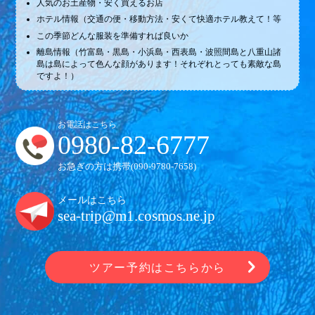
人気のお土産物・安く買えるお店
ホテル情報（交通の便・移動方法・安くて快適ホテル教えて！等
この季節どんな服装を準備すれば良いか
離島情報（竹富島・黒島・小浜島・西表島・波照間島と八重山諸
島は島によって色んな顔があります！それぞれとっても素敵な島
ですよ！）
お電話はこちら
0980-82-6777
お急ぎの方は携帯(
090-9780-7658
)
メールはこちら
sea-trip@m1.cosmos.ne.jp
ツアー予約はこちらから