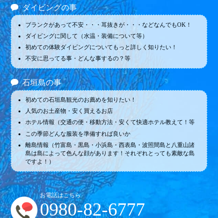
ダイビングの事
ブランクがあって不安・・・耳抜きが・・・などなんでもOK！
ダイビングに関して（水温・装備について等）
初めての体験ダイビングについてもっと詳しく知りたい！
不安に思ってる事・どんな事するの？等
石垣島の事
初めての石垣島観光のお薦めを知りたい！
人気のお土産物・安く買えるお店
ホテル情報（交通の便・移動方法・安くて快適ホテル教えて！等
この季節どんな服装を準備すれば良いか
離島情報（竹富島・黒島・小浜島・西表島・波照間島と八重山諸
島は島によって色んな顔があります！それぞれとっても素敵な島
ですよ！）
お電話はこちら
0980-82-6777