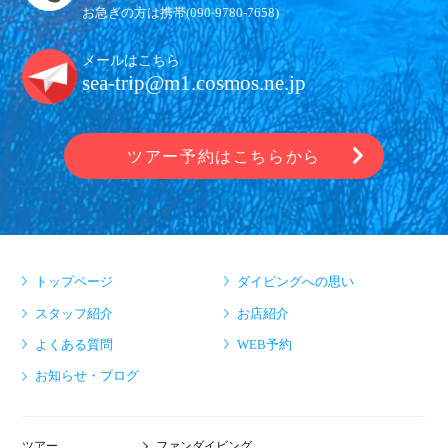
お急ぎの方は携帯(
090-9780-7658
)
メールはこちら
sea-trip@m1.cosmos.ne.jp
ツアー予約はこちらから
トップページ
ダイビングへの思い
スタッフ紹介
お店紹介
よくある質問
WEB予約
お知らせ・ブログ
ファンダイビング
ツアー