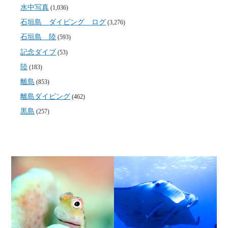
水中写真
(1,036)
石垣島 ダイビング ログ
(3,276)
石垣島 陸
(593)
記念ダイブ
(53)
陸
(183)
離島
(853)
離島ダイビング
(462)
黒島
(257)