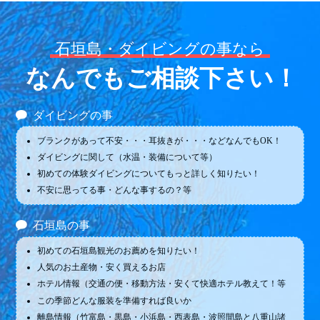
石垣島・ダイビングの事なら
なんでもご相談下さい！
ダイビングの事
ブランクがあって不安・・・耳抜きが・・・などなんでもOK！
ダイビングに関して（水温・装備について等）
初めての体験ダイビングについてもっと詳しく知りたい！
不安に思ってる事・どんな事するの？等
石垣島の事
初めての石垣島観光のお薦めを知りたい！
人気のお土産物・安く買えるお店
ホテル情報（交通の便・移動方法・安くて快適ホテル教えて！等
この季節どんな服装を準備すれば良いか
離島情報（竹富島・黒島・小浜島・西表島・波照間島と八重山諸