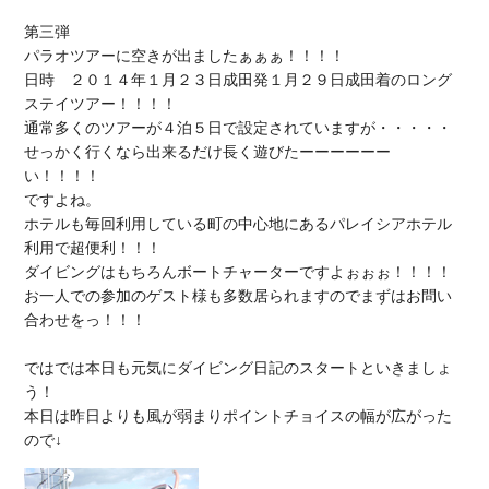
パラオツアーに空き
が出ましたぁぁぁ！！！！

日時　２０１４年
１月２３日成田発１月２９日成田着
のロング
ステイツアー！！！！

通常多くのツアーが４泊５日で設定されていますが・・・・・

せっかく行くなら出来るだけ
長く遊びたーーーーーー
い
！！！！

ですよね。

ホテルも毎回利用している町の中心地にある
パレイシアホテル
利用
で超便利！！！

ダイビングはもちろん
ボートチャーター
お一人での参加
のゲスト様も多数居られますのでまずはお問い
合わせをっ！！！

ではでは本日も元気にダイビング日記のスタートといきましょ
う！

本日は昨日よりも風が弱まりポイントチョイスの幅が広がった