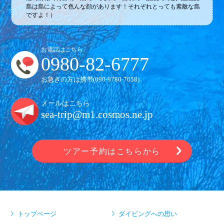
島は島によって色んな顔があります！それぞれとっても素敵な島
ですよ！）
お電話はこちら
0980-82-6777
お急ぎの方は携帯(
090-9780-7658
)
メールはこちら
sea-trip@m1.cosmos.ne.jp
ツアー予約はこちらから
トップページ
ダイビングへの思い