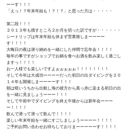
ーーす！！！

「えっ！？
年末年始も
！？！？」と思った方は・・・・・

第二段！！！

２０１３年も残すところ２か月を切った訳ですが・・・・・・

シートリップは
年末年始も休まず営業
致しまーーーー
す！！！！

大晦日の夜は
潜り納め
を一緒にした仲間で
忘年会
！！！！

毎年の事ですがショップで
お鍋を
食べ
お酒を飲み楽しく
過ごし
お一人様
でも楽しいですよぉぉぉぉぉ！！！！！！！！

そして今年は大成功ーーーーだった
初日の出ダイビング
を２０
１４年も開催しまーーーーす！！！

朝は暗いうちから出航し海の彼方から真っ赤に染まる
初日の出
を一緒に見ましょうーーー！！！

そして午前中でダイビングを終え
午後からは新年会
ーーー
飲んで潜って潜って飲んで
楽しい年末年始
ご予約お問い合わせ
お待ちしておりまーーーーーす！！！！
