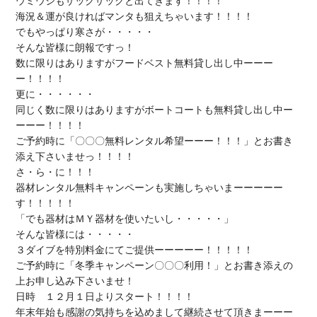
ウミウシ
もザックザックと出てきます！！！！

海況＆運が良ければマンタも狙えちゃいます！！！！

でもやっぱり
寒さが・・・・・
そんな皆様に
朗報
ですっ！

数に限りはありますが
フードベスト無料
貸し出し中ーーー
ー！！！！

更に・・・・・・

同じく数に限りはありますが
ボートコートも無料
貸し出し中ー
ーーー！！！！

ご予約時に「
〇〇〇無料レンタル希望
ーーー！！！」とお書き
添え下さいませっ！！！！

器材レンタル無料キャンペーン
も実施しちゃいまーーーーー
す！！！！！

「でも器材は
ＭＹ器材
を使いたいし・・・・・」

３ダイブを特別料金
にてご提供ーーーーー！！！！！

ご予約時に「
冬季キャンペーン〇〇〇利用
！」とお書き添えの
上お申し込み下さいませ！

日時　
１２月１日よりスタート
！！！！

年末年始も感謝の気持ちを込めまして継続させて頂きまーーー