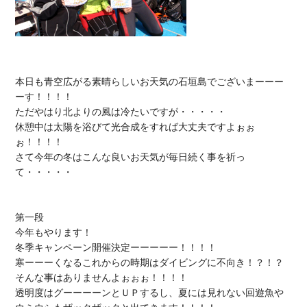
本日も青空広がる素晴らしいお天気の石垣島でございまーーー
ーす！！！！

ただやはり北よりの風は冷たいですが・・・・・

休憩中は太陽を浴びて光合成をすれば大丈夫ですよぉぉ
ぉ！！！！

さて今年の冬はこんな良いお天気が毎日続く事を祈っ
て・・・・・

第一段

冬季キャンペーン
開催決定ーーーーー！！！！

寒ーーーくなるこれからの時期はダイビングに不向き！？！？

そんな事はありませんよぉぉぉ！！！！

透明度は
グーーーーンとＵＰす
るし、夏には見れない
回遊魚
や