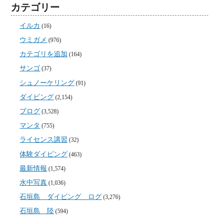
カテゴリー
イルカ
(16)
ウミガメ
(976)
カテゴリを追加
(164)
サンゴ
(37)
シュノーケリング
(91)
ダイビング
(2,154)
ブログ
(3,528)
マンタ
(755)
ライセンス講習
(32)
体験ダイビング
(463)
最新情報
(1,574)
水中写真
(1,036)
石垣島 ダイビング ログ
(3,276)
石垣島 陸
(594)