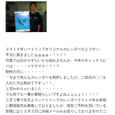
２０１４年
シートリップオリジナルカレンダー
がようやく↓

手元に届きましたぁぁぁぁ！！！！！

写真では分かりずらいかも知れませんが、今年のキャッチコピ
ーは・・・・
イケテマス！？！？
制作の方に・・・・・・

「今まで色んなカレンダーを制作しましたが、
ご自分の〇〇を
入れた方は初めて
ですっ！！」

と言われちゃいました・・・・・・

でも
何でも一番が素晴らしい
ですよねぇぇぇぇ！！！！！

と言う事で先月よりシートリップカレンダー２０１４年を皆様
に郵送販売を募集しておりましたが、
現在ご予約を頂いている
皆様
には
１２月２日に詳細メールをお送り
しておりますので
ご