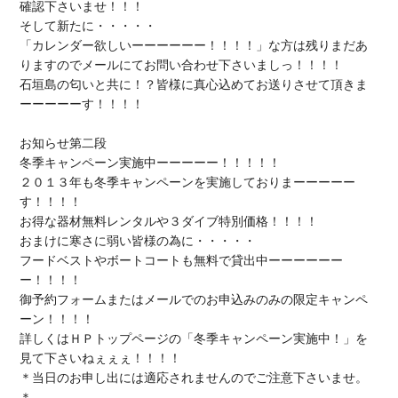
確認下さい
ませ！！！

そして新たに・・・・・

「
カレンダー欲しいーーーーーー
！！！！」な方は
残りまだあ
ります
ので
メールにてお問い合わせ下さい
石垣島の匂いと共に
！？皆様に真心込めてお送りさせて頂きま
ーーーーーす！！！！

冬季キャンペーン実施中
ーーーーー！！！！！

２０１３年も
冬季キャンペーンを実施
しておりまーーーーー
お得な器材無料レンタル
や
３ダイブ特別価格
！！！！

おまけに
寒さに弱い皆様の為
フードベスト
や
ボートコート
も無料で貸出中ーーーーーー
御予約フォーム
または
メールでのお申込みのみの限定
キャンペ
ーン！！！！

詳しくはＨＰトップページの「
冬季キャンペーン実施中
！」を
見て下さいねぇぇぇ！！！！

＊
当日のお申し出には適応されません
のでご注意下さいませ。
＊
