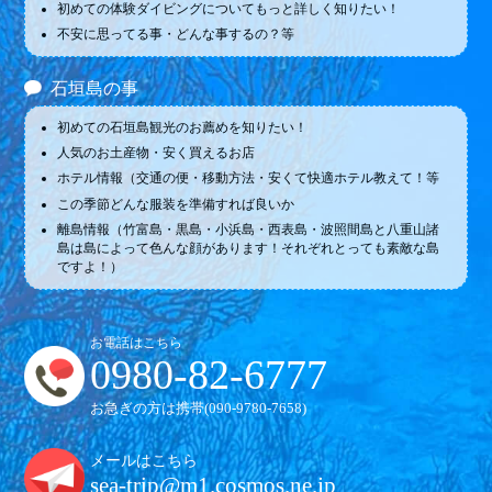
初めての体験ダイビングについてもっと詳しく知りたい！
不安に思ってる事・どんな事するの？等
石垣島の事
初めての石垣島観光のお薦めを知りたい！
人気のお土産物・安く買えるお店
ホテル情報（交通の便・移動方法・安くて快適ホテル教えて！等
この季節どんな服装を準備すれば良いか
離島情報（竹富島・黒島・小浜島・西表島・波照間島と八重山諸
島は島によって色んな顔があります！それぞれとっても素敵な島
ですよ！）
お電話はこちら
0980-82-6777
お急ぎの方は携帯(
090-9780-7658
)
メールはこちら
sea-trip@m1.cosmos.ne.jp