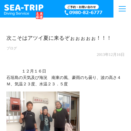
次こそはアツイ夏に来るぞぉぉぉぉぉ！！！
ブログ
2013年12月16日
             １２月１６日

石垣島の天気及び海況　南東の風、豪雨のち曇り、波の高さ４