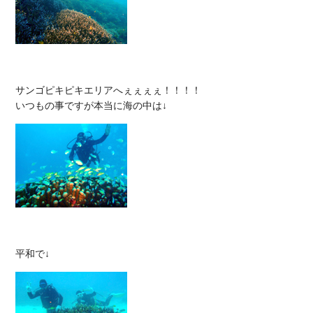
サンゴピキピキエリアへぇぇぇぇ！！！！
