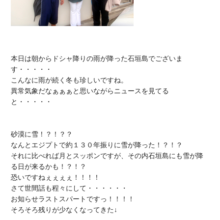
本日は朝からドシャ降りの雨が降った石垣島でございま
す・・・・・

こんなに雨が続く冬も珍しいですね。

異常気象だなぁぁぁと思いながらニュースを見てる
と・・・・・

砂漠に雪！？！？？

なんとエジプトで約１３０年振りに雪が降った！？！？

それに比べれば月とスッポンですが、その内石垣島にも雪が降
る日が来るかも！？！？

恐いですねぇぇぇぇ！！！！

さて世間話も程々にして・・・・・・

お知らせラストスパートですっ！！！！
