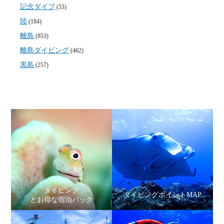
記念ダイブ
(53)
陸
(184)
離島
(853)
離島ダイビング
(462)
黒島
(257)
ダイビング
ダイビングポイントMAP
とお得な宿泊パック