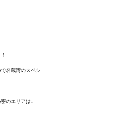
！

ので名蔵湾のスペシ