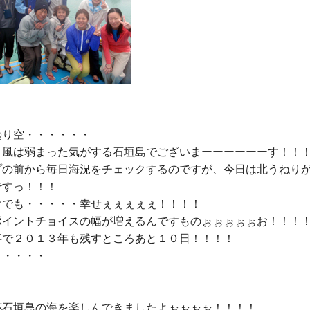
り空・・・・・・

々風は弱まった気がする石垣島でございまーーーーーーす！！！
プの前から毎日海況をチェックするのですが、今日は北うねり
すっ！！！

けでも・・・・・幸せぇぇぇぇぇ！！！！

ポイントチョイスの幅が増えるんですものぉぉぉぉぉお！！！！
事で２０１３年も残すところあと１０日！！！！

・・・・

杯石垣島の海を楽しんできましたよぉぉぉぉ！！！！
