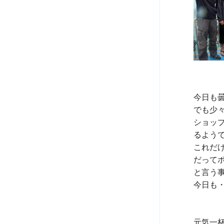
今日も曇
でも少
ショッ
るようで
これだ
だって
と言う
今日も・
元気一