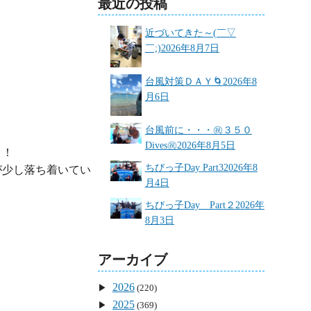
最近の投稿
近づいてきた～(￣▽
￣;)
2026年8月7日
台風対策ＤＡＹ🌀
2026年8
月6日
台風前に・・・㊗３５０
Dives㊗
2026年8月5日
！

ちびっ子Day Part3
2026年8
が少し落ち着いてい
月4日
ちびっ子Day Part２
2026年
8月3日


アーカイブ
2026
(220)
2025
(369)