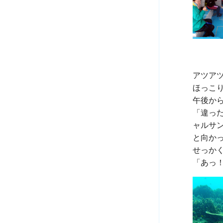
アツアツ
ほっこ
午後から
「違っ
ャルサン
と向か
せっか