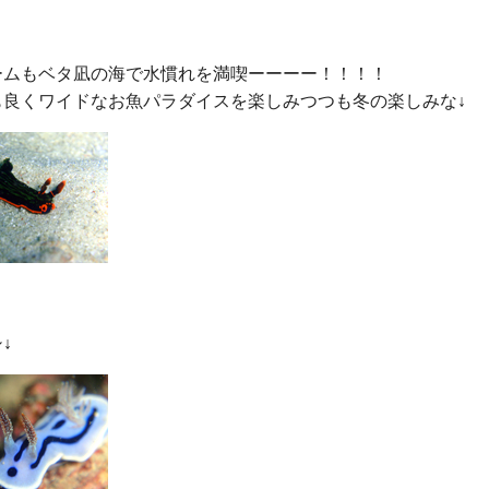
ームもベタ凪の海で水慣れを満喫ーーーー！！！！
