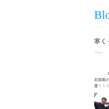
Bl
寒く
ブログ
             １２月２１日

石垣島