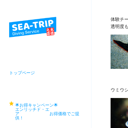
体験チ
トップページ
🌟お得キャンペーン🌟
エンリッチド・エ
ア お得価格でご提
供！