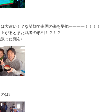
とは大違い！？な笑顔で南国の海を堪能ーーーー！！！！

上がるとまた武者の形相！？！？
