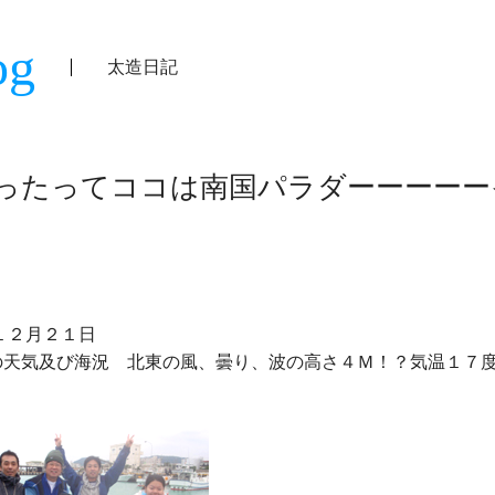
og
太造日記
ったってココは南国パラダーーーーー
の天気及び海況　北東の風、曇り、波の高さ４Ｍ！？気温１７