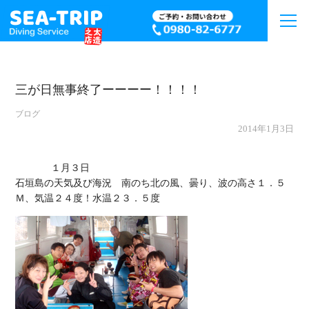
三が日無事終了ーーーー！！！！
ブログ
2014年1月3日
             １月３日

石垣島の天気及び海況　南のち北の風、曇り、波の高さ１．５