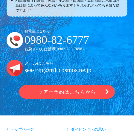
離島情報（竹富島・黒島・小浜島・西表島・波照間島と八重山諸
島は島によって色んな顔があります！それぞれとっても素敵な島
ですよ！）
お電話はこちら
0980-82-6777
お急ぎの方は携帯(
090-9780-7658
)
メールはこちら
sea-trip@m1.cosmos.ne.jp
ツアー予約はこちらから
トップページ
ダイビングへの思い