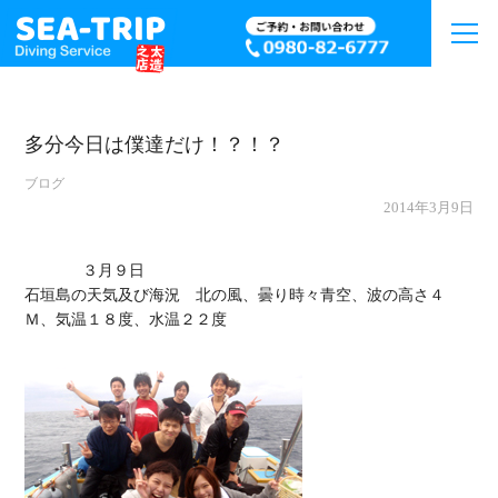
多分今日は僕達だけ！？！？
ブログ
2014年3月9日
             ３月９日

石垣島の天気及び海況　北の風、曇り時々青空、波の高さ４