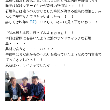
黒島に宿泊し海況が良ければ２日間とも波照間を目指します！

昨年は試験ツアーでしたが皆様の評価は上々！！！

石垣島とは違うのんびりとした時間が流れる離島に宿泊し、み
んなで星空なんて見ちゃいましたっ！！！！

詳しくは昨年の
日記
にＵＰしているので見て下さいねっ！！！

では本日も本題に行ってみよぉぉぉぉ！！！！

本日は冒頭にも書いたように波のサンドウィッチな石垣
島・・・・・

具材で言うと・・・・ハム！？

午前中はまだ南からのうねりも残っていたようなので竹富南で
潜ってきましたっ！！！！
