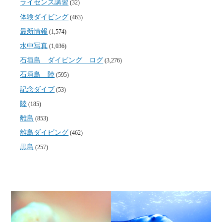
ライセンス講習
(32)
体験ダイビング
(463)
最新情報
(1,574)
水中写真
(1,036)
石垣島 ダイビング ログ
(3,276)
石垣島 陸
(595)
記念ダイブ
(53)
陸
(185)
離島
(853)
離島ダイビング
(462)
黒島
(257)