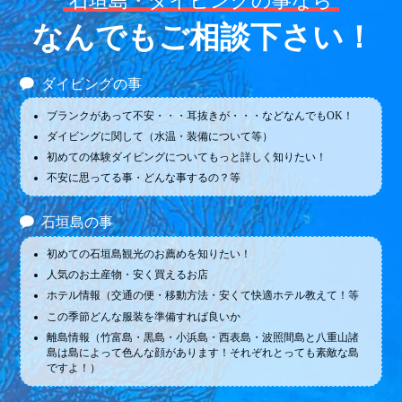
石垣島・ダイビングの事なら
なんでもご相談下さい！
ダイビングの事
ブランクがあって不安・・・耳抜きが・・・などなんでもOK！
ダイビングに関して（水温・装備について等）
初めての体験ダイビングについてもっと詳しく知りたい！
不安に思ってる事・どんな事するの？等
石垣島の事
初めての石垣島観光のお薦めを知りたい！
人気のお土産物・安く買えるお店
ホテル情報（交通の便・移動方法・安くて快適ホテル教えて！等
この季節どんな服装を準備すれば良いか
離島情報（竹富島・黒島・小浜島・西表島・波照間島と八重山諸
島は島によって色んな顔があります！それぞれとっても素敵な島
ですよ！）