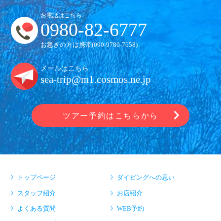
お電話はこちら
0980-82-6777
お急ぎの方は携帯(
090-9780-7658
)
メールはこちら
sea-trip@m1.cosmos.ne.jp
ツアー予約はこちらから
トップページ
ダイビングへの思い
スタッフ紹介
お店紹介
よくある質問
WEB予約