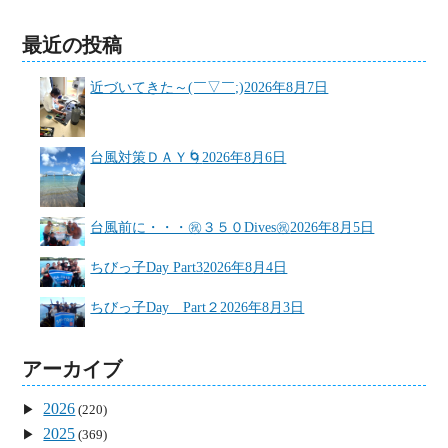
最近の投稿
近づいてきた～(￣▽￣;)
2026年8月7日
台風対策ＤＡＹ🌀
2026年8月6日
台風前に・・・㊗３５０Dives㊗
2026年8月5日
ちびっ子Day Part3
2026年8月4日
ちびっ子Day Part２
2026年8月3日
アーカイブ
2026
(220)
2025
(369)