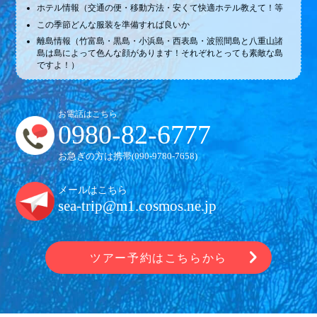
ホテル情報（交通の便・移動方法・安くて快適ホテル教えて！等
この季節どんな服装を準備すれば良いか
離島情報（竹富島・黒島・小浜島・西表島・波照間島と八重山諸
島は島によって色んな顔があります！それぞれとっても素敵な島
ですよ！）
お電話はこちら
0980-82-6777
お急ぎの方は携帯(
090-9780-7658
)
メールはこちら
sea-trip@m1.cosmos.ne.jp
ツアー予約はこちらから