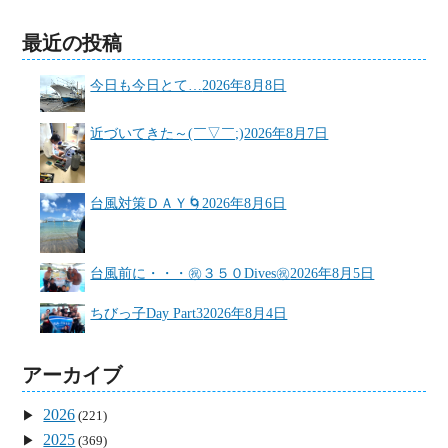
最近の投稿
今日も今日とて…
2026年8月8日
近づいてきた～(￣▽￣;)
2026年8月7日
台風対策ＤＡＹ🌀
2026年8月6日
台風前に・・・㊗３５０Dives㊗
2026年8月5日
ちびっ子Day Part3
2026年8月4日
アーカイブ
2026
(221)
2025
(369)