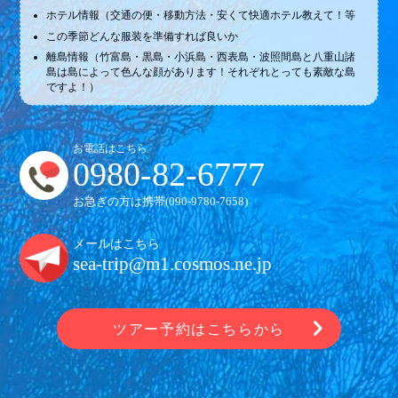
ホテル情報（交通の便・移動方法・安くて快適ホテル教えて！等
この季節どんな服装を準備すれば良いか
離島情報（竹富島・黒島・小浜島・西表島・波照間島と八重山諸
島は島によって色んな顔があります！それぞれとっても素敵な島
ですよ！）
お電話はこちら
0980-82-6777
お急ぎの方は携帯(
090-9780-7658
)
メールはこちら
sea-trip@m1.cosmos.ne.jp
ツアー予約はこちらから