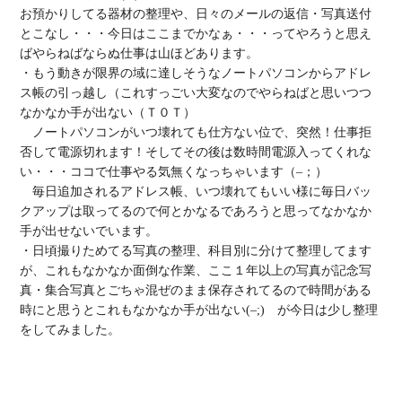
お預かりしてる器材の整理や、日々のメールの返信・写真送付
とこなし・・・今日はここまでかなぁ・・・ってやろうと思え
ばやらねばならぬ仕事は山ほどあります。

・もう動きが限界の域に達しそうなノートパソコンからアドレ
ス帳の引っ越し（これすっごい大変なのでやらねばと思いつつ
なかなか手が出ない（Ｔ０Ｔ）

　ノートパソコンがいつ壊れても仕方ない位で、突然！仕事拒
否して電源切れます！そしてその後は数時間電源入ってくれな
い・・・ココで仕事やる気無くなっちゃいます（–；）

　毎日追加されるアドレス帳、いつ壊れてもいい様に毎日バッ
クアップは取ってるので何とかなるであろうと思ってなかなか
手が出せないでいます。

・日頃撮りためてる写真の整理、科目別に分けて整理してます
が、これもなかなか面倒な作業、ここ１年以上の写真が記念写
真・集合写真とごちゃ混ぜのまま保存されてるので時間がある
時にと思うとこれもなかなか手が出ない(–;)　が今日は少し整理
をしてみました。
