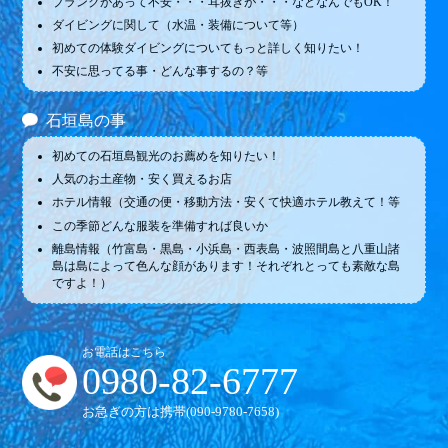
ブランクがあって不安・・・耳抜きが・・・などなんでもOK！
ダイビングに関して（水温・装備について等）
初めての体験ダイビングについてもっと詳しく知りたい！
不安に思ってる事・どんな事するの？等
石垣島の事
初めての石垣島観光のお薦めを知りたい！
人気のお土産物・安く買えるお店
ホテル情報（交通の便・移動方法・安くて快適ホテル教えて！等
この季節どんな服装を準備すれば良いか
離島情報（竹富島・黒島・小浜島・西表島・波照間島と八重山諸
島は島によって色んな顔があります！それぞれとっても素敵な島
ですよ！）
お電話はこちら
0980-82-6777
お急ぎの方は携帯(
090-9780-7658
)