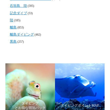
石垣島 陸
(595)
記念ダイブ
(53)
陸
(185)
離島
(853)
離島ダイビング
(462)
黒島
(257)
ダイビング
ダイビングポイントMAP
とお得な宿泊パック