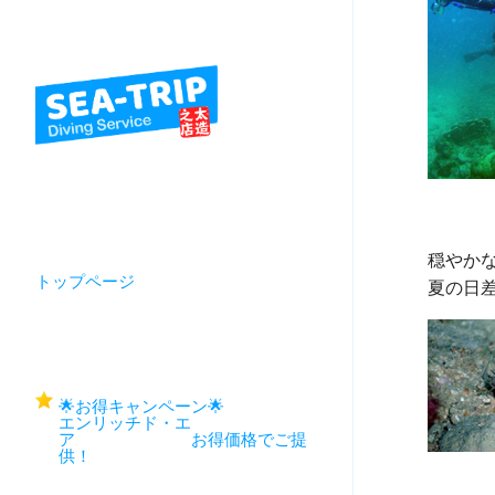
穏やかな
トップページ
🌟お得キャンペーン🌟
エンリッチド・エ
ア お得価格でご提
供！