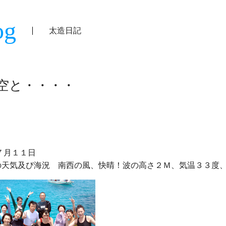
og
太造日記
空と・・・・