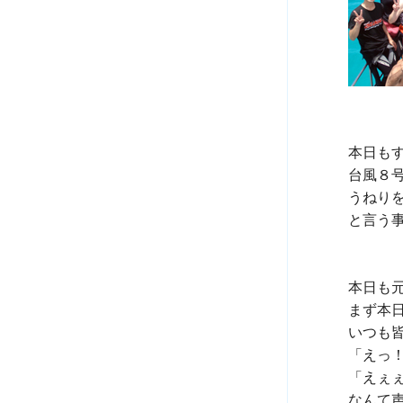
本日も
台風８
うねり
と言う事
本日も元
まず本日
いつも
「えっ！
「えぇ