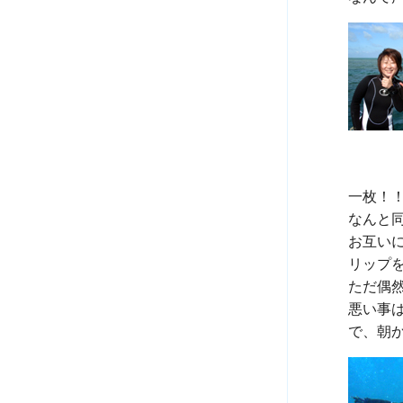
一枚！！
なんと
お互い
リップ
ただ偶然
悪い事は