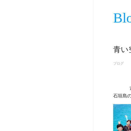
Bl
青い
ブログ
             ７月１１日
