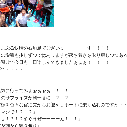
すこぶる快晴の石垣島でございまーーーーーす！！！！

号の影響も少しずつではありますが落ち着きを取り戻しつつある
を避けて今日も一日楽しんできましたぁぁぁ！！！！！

で・・・・

気に行ってみよぉぉぉぉ！！！！

のサプライズが朝一番に！？！？

皆様を色々な宿泊先からお迎えしボートに乗り込むのですが・・
マジで！？！？」

ぇぇ！？！？超ぐうぜーーーーん！！！」
