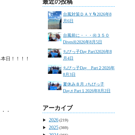
最近の投稿
台風対策ＤＡＹ🌀
2026年8
月6日
台風前に・・・㊗３５０
Dives㊗
2026年8月5日
ちびっ子Day Part3
2026年8
本日！！！！

月4日
ちびっ子Day Part２
2026年
8月3日
夏休み８月 ♪ちびっ子
Day♬Part１
2026年8月2日
アーカイブ
・・

2026
(219)
2025
(369)
2024