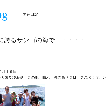
og
太造日記
に誇るサンゴの海で・・・・・