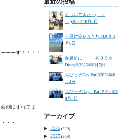
最近の投稿
近づいてきた～(￣▽
￣;)
2026年8月7日
台風対策ＤＡＹ🌀
2026年8
月6日
ーーーす！！！！

台風前に・・・㊗３５０
Dives㊗
2026年8月5日
ちびっ子Day Part3
2026年8
月4日
ちびっ子Day Part２
2026年
8月3日
も西側にずれてま
アーカイブ
・・・

2026
(220)
2025
(369)