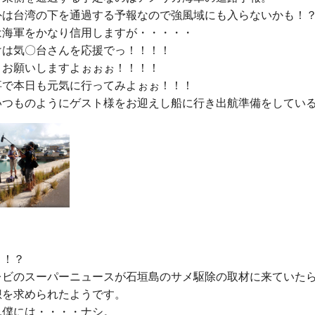
外は台湾の下を通過する予報なので強風域にも入らないかも！？
は海軍をかなり信用しますが・・・・・

は気〇台さんを応援でっ！！！！

お願いしますよぉぉぉ！！！！

事で本日も元気に行ってみよぉぉ！！！

！？

レビのスーパーニュースが石垣島のサメ駆除の取材に来ていた
を求められたようです。

僕には・・・・ナシ。
