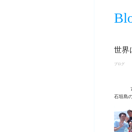
Bl
世界
ブログ
             ７月１９日
