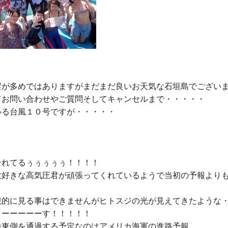
雲が多めではありますがまだまだ良いお天気な石垣島でございま
てお問い合わせやご質問そしてキャンセルまで・・・・・

る台風１０号ですが・・・・・

れてるぅぅぅぅぅ！！！！

大好きな高気圧君が頑張ってくれているようで当初の予報より
観的に見る事はできませんがヒトスジの光が見えてきたような・
ーーーーーす！！！！！

番東側を通過する予定なのはアメリカ海軍の進路予報。
