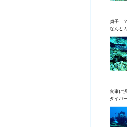
貞子！？
食事に没