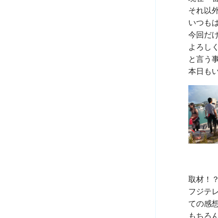
それ以
いつも
今回だけ
よろしく
と言う
取材！？
フジテ
ての感想
もちろん