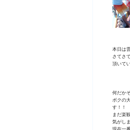
本日は
さてさ
頂いてい
何だかそ
ボクの
す！！

まだ楽
気がしま
現在一