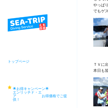
やっぱり
トップページ
ＴＶに出
🌟お得キャンペーン🌟
エンリッチド・エ
ア お得価格でご提
供！