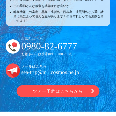
この季節どんな服装を準備すれば良いか
離島情報（竹富島・黒島・小浜島・西表島・波照間島と八重山諸
島は島によって色んな顔があります！それぞれとっても素敵な島
ですよ！）
お電話はこちら
0980-82-6777
お急ぎの方は携帯(
090-9780-7658
)
メールはこちら
sea-trip@m1.cosmos.ne.jp
ツアー予約はこちらから