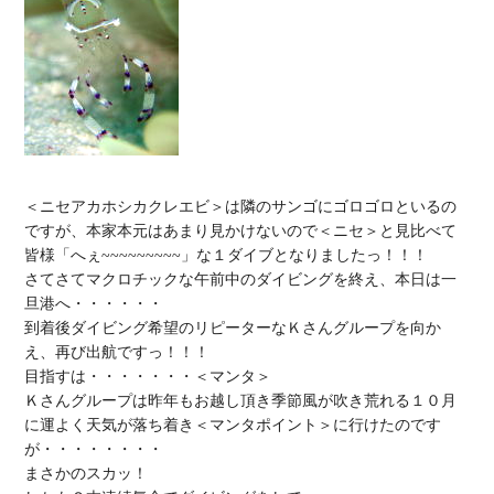
＜ニセアカホシカクレエビ＞は隣のサンゴにゴロゴロといるの
ですが、本家本元はあまり見かけないので＜ニセ＞と見比べて
皆様「へぇ~~~~~~~~~」な１ダイブとなりましたっ！！！

さてさてマクロチックな午前中のダイビングを終え、本日は一
旦港へ・・・・・・

到着後ダイビング希望のリピーターなＫさんグループを向か
え、再び出航ですっ！！！

目指すは・・・・・・・＜マンタ＞

Ｋさんグループは昨年もお越し頂き季節風が吹き荒れる１０月
に運よく天気が落ち着き＜マンタポイント＞に行けたのです
が・・・・・・・・

まさかのスカッ！
