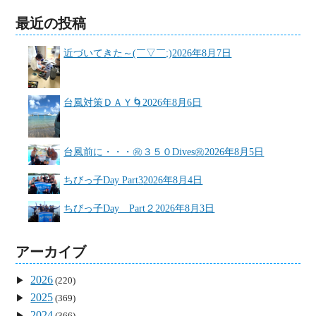
最近の投稿
近づいてきた～(￣▽￣;)
2026年8月7日
台風対策ＤＡＹ🌀
2026年8月6日
台風前に・・・㊗３５０Dives㊗
2026年8月5日
ちびっ子Day Part3
2026年8月4日
ちびっ子Day Part２
2026年8月3日
アーカイブ
2026
(220)
2025
(369)
2024
(366)