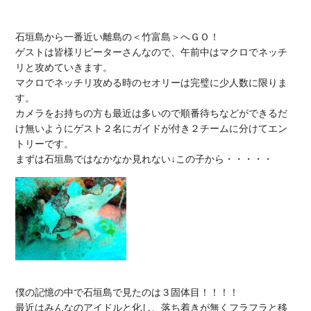
石垣島から一番近い離島の＜竹富島＞へＧＯ！

ゲストは皆様リピーターさんなので、午前中はマクロでネッチ
リと攻めていきます。

マクロでネッチリ攻める時のセオリーは完璧に少人数に限りま
す。

カメラをお持ちの方も最近は多いので順番待ちなどができるだ
け無いようにゲスト２名にガイドが付き２チームに分けてエン
トリーです。

僕の記憶の中で石垣島で見たのは３固体目！！！！

最近はみんなのアイドルと化し、落ち着きが無くフラフラと移