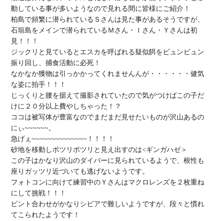
動している事が多いようなので見れる間に皆様にご紹介！

柏島で頻繁に潜られているＳさんは見た事があるそうですが、
石垣島をメインで潜られているＭさん・Ｉさん・Ｙさんは初
見！！！

ジックリと見ているとエスカを呼ばれる疑似餌をビュンビュン
振り回し、捕食活動に必死！

なかなか獲物は引っかかってくれませんんが・・・・・・健気
な姿に拍手！！！

じっくりと腰を据えて撮影されていたので気がつけばこの子だ
けに２０分以上費やしちゃった！？

ココは被写体が豊富なのでまだまだ見せたいものが沢山あるの
にぃ~~~~~~。

急げぇ~~~~~~~~~~~~~~！！！！

砂地を移動しポツリポツリと見え出すのは<ギンガハゼ＞

この子はかなり沢山のダイバーに見られているようで、根性も
座りガッツリ近づいても逃げないようです。

フォトコンに向けて練習中のＹさんはマクロレンズを２枚重ね
にして挑戦！！！

ピント合わせがかなりシビアで難しいようですが、段々と慣れ