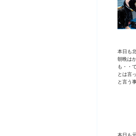
本日も
朝晩は
も・・で
とは言
と言う事
本日も