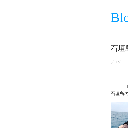
Bl
石垣
ブログ
             １０月１日
