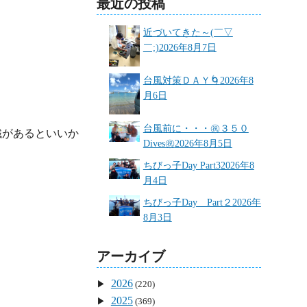
最近の投稿
近づいてきた～(￣▽
￣;)
2026年8月7日
台風対策ＤＡＹ🌀
2026年8
月6日
台風前に・・・㊗３５０
織があるといいか
Dives㊗
2026年8月5日
ちびっ子Day Part3
2026年8
月4日
ちびっ子Day Part２
2026年
8月3日
アーカイブ
2026
(220)
2025
(369)