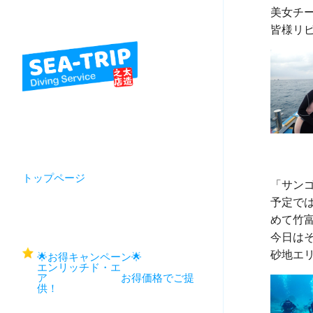
美女チー
トップページ
「サン
予定で
めて竹富
今日はそ
🌟お得キャンペーン🌟
エンリッチド・エ
ア お得価格でご提
供！