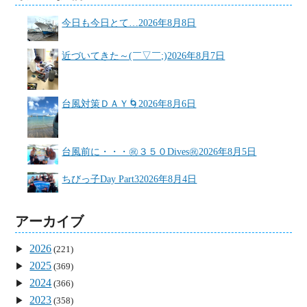
今日も今日とて…
2026年8月8日
近づいてきた～(￣▽￣;)
2026年8月7日
台風対策ＤＡＹ🌀
2026年8月6日
台風前に・・・㊗３５０Dives㊗
2026年8月5日
ちびっ子Day Part3
2026年8月4日
アーカイブ
2026
(221)
2025
(369)
2024
(366)
2023
(358)