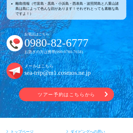
離島情報（竹富島・黒島・小浜島・西表島・波照間島と八重山諸
島は島によって色んな顔があります！それぞれとっても素敵な島
ですよ！）
お電話はこちら
0980-82-6777
お急ぎの方は携帯(
090-9780-7658
)
メールはこちら
sea-trip@m1.cosmos.ne.jp
ツアー予約はこちらから
トップページ
ダイビングへの思い