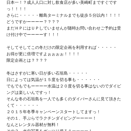
日本一！？成人人口に対し飲食店が多い美崎町まですぐです
っ！！！！

さらに・・・・・離島ターミナルまでも徒歩５分以内！！！！

どうですかーーーー？？？？

まだＨＰにはＵＰしていませんが随時お問い合わせご予約は受
け付け中でーーーーす！！！

そしてそしてこの冬だけの限定企画を利用すれば・・・・・

お得が更に倍増ですよぉぉぉぉ！！！！

限定企画とは？？？？

冬はさすがに寒い日が多い石垣島・・・・・

日によっては気温が１５度を切る事も・・・・・・

でもでもでもーーーー水温は２０度を切る事はないのでダイビ
ングは楽しいんですっ！

そんな冬の石垣島を一人でも多くのダイバーさんに見て頂きた
くて・・・・・・

２０１５年冬季キャンペーンスタートしてますっ！

その１、手ぶらでラクチンダイビングーーーー！

なんとレンタル器材が無料！
