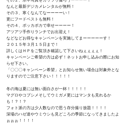
その２、水中写真をガッツリ撮ろうーーーー！

なんと最新デジカメレンタルが無料！

その３、寒くなんてなーーーーい！

更にフードベストも無料！

その４、ポッカポカで幸せーーーー！

アツアツ手作りランチでお出迎え！

などなどお得なキャンペーンを実施してまーーーーーす！

２０１５年３月１５日まで！

詳しくはＨＰをご覧頂き確認して下さいねぇぇぇぇ！

キャンペーンご希望の方は必ず！ネットお申し込みの際にお知
らせ下さい。

「〇〇〇キャンペーン希望」とお知らせ無い場合は対象外とな
りますのでご注意下さい！！！！！

冬の海は夏には無い面白さが一杯！！！！！

マグロやコブシメそしてウミガメ更にはマンタも見れるか
も！？！？

フォト派の方は少人数なので思う存分撮り放題！！！！

深場のハゼ達やウミウシも見どころの季節になってきましたよ
ぉぉぉ！！！！
