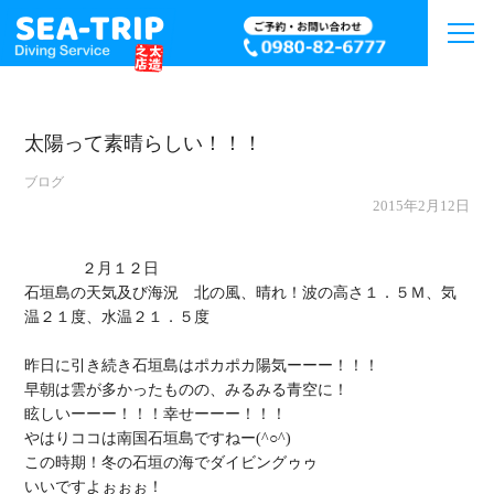
太陽って素晴らしい！！！
ブログ
2015年2月12日
             ２月１２日

石垣島の天気及び海況　北の風、晴れ！波の高さ１．５Ｍ、気
温２１度、水温２１．５度

昨日に引き続き石垣島はポカポカ陽気ーーー！！！

早朝は雲が多かったものの、みるみる青空に！

眩しいーーー！！！幸せーーー！！！

やはりココは南国石垣島ですねー(^○^)

この時期！冬の石垣の海でダイビングゥゥ

いいですよぉぉぉ！
