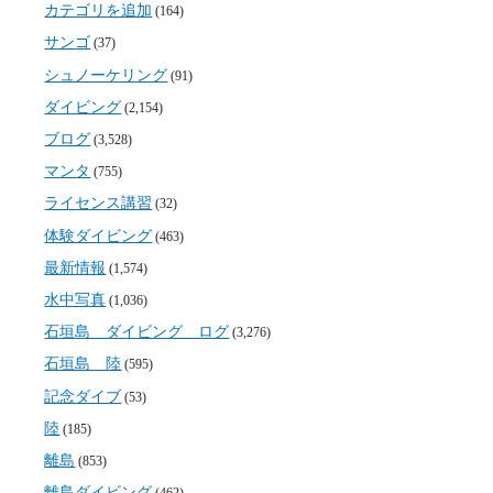
カテゴリを追加
(164)
サンゴ
(37)
シュノーケリング
(91)
ダイビング
(2,154)
ブログ
(3,528)
マンタ
(755)
ライセンス講習
(32)
体験ダイビング
(463)
最新情報
(1,574)
水中写真
(1,036)
石垣島 ダイビング ログ
(3,276)
石垣島 陸
(595)
記念ダイブ
(53)
陸
(185)
離島
(853)
離島ダイビング