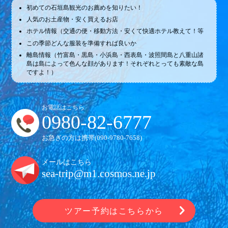
初めての石垣島観光のお薦めを知りたい！
人気のお土産物・安く買えるお店
ホテル情報（交通の便・移動方法・安くて快適ホテル教えて！等
この季節どんな服装を準備すれば良いか
離島情報（竹富島・黒島・小浜島・西表島・波照間島と八重山諸
島は島によって色んな顔があります！それぞれとっても素敵な島
ですよ！）
お電話はこちら
0980-82-6777
お急ぎの方は携帯(
090-9780-7658
)
メールはこちら
sea-trip@m1.cosmos.ne.jp
ツアー予約はこちらから