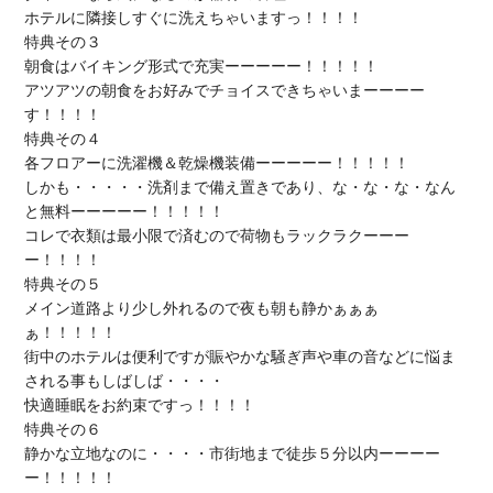
ホテルに隣接しすぐに洗えちゃいますっ！！！！

特典その３

朝食はバイキング形式で充実ーーーーー！！！！！

アツアツの朝食をお好みでチョイスできちゃいまーーーー
す！！！！

特典その４

各フロアーに洗濯機＆乾燥機装備ーーーーー！！！！！

しかも・・・・・洗剤まで備え置きであり、な・な・な・なん
と無料ーーーーー！！！！！

コレで衣類は最小限で済むので荷物もラックラクーーー
ー！！！！

特典その５

メイン道路より少し外れるので夜も朝も静かぁぁぁ
ぁ！！！！！

街中のホテルは便利ですが賑やかな騒ぎ声や車の音などに悩ま
される事もしばしば・・・・

快適睡眠をお約束ですっ！！！！

特典その６

静かな立地なのに・・・・市街地まで徒歩５分以内ーーーー
ー！！！！！
