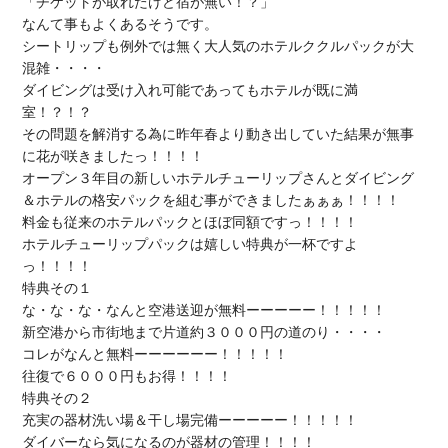
「チケットが取れたけど宿が無い！？」

なんて事もよくあるそうです。

シートリップも例外では無く大人気のホテルククルパックが大
混雑・・・・

ダイビングは受け入れ可能であってもホテルが既に満
室！？！？

その問題を解消する為に昨年春より動き出していた結果が無事
に花が咲きましたっ！！！！

オープン３年目の新しいホテルチューリップさんとダイビング
＆ホテルの格安パックを組む事ができましたぁぁぁ！！！！

料金も従来のホテルパックとほぼ同額ですっ！！！！

ホテルチューリップパックは嬉しい特典が一杯ですよ
っ！！！！

特典その１

な・な・な・なんと空港送迎が無料ーーーーー！！！！！

新空港から市街地まで片道約３０００円の道のり・・・・

コレがなんと無料ーーーーーー！！！！！

往復で６０００円もお得！！！！

特典その２

充実の器材洗い場＆干し場完備ーーーーー！！！！！

ダイバーなら気になるのが器材の管理！！！！
