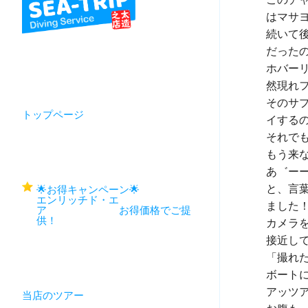
はマサヨ
続いて
だった
ホバー
然現れフ
そのサ
トップページ
イするの
それでも
もう来な
あ゛ーー
と、言
🌟お得キャンペーン🌟
エンリッチド・エ
ました！
ア お得価格でご提
供！
カメラ
接近して
「撮れ
ボート
アッツ
当店のツアー