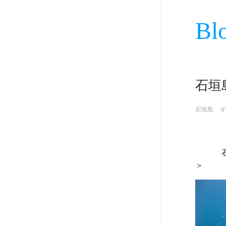
Bl
石垣
石垣島 ダ
             石垣島の天候及び海況＜晴れ・東の風・波の高さ２ｍ・気温３１度・水温３０度