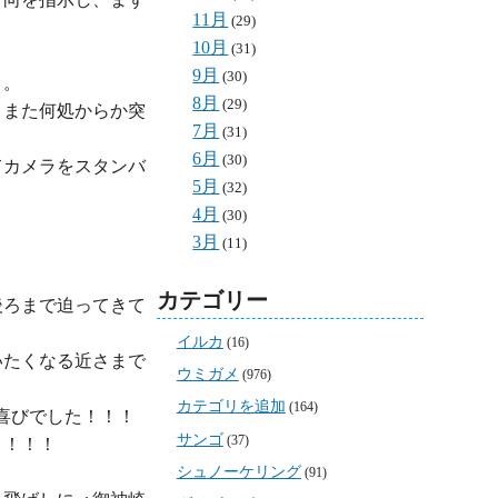
11月
(29)
10月
(31)
9月
(30)
。

8月
(29)
、また何処からか突
7月
(31)
6月
(30)
てカメラをスタンバ
5月
(32)
4月
(30)
3月
(11)
カテゴリー
後ろまで迫ってきて
イルカ
(16)
いたくなる近さまで
ウミガメ
(976)
カテゴリを追加
(164)
びでした！！！

サンゴ
(37)
！！！

シュノーケリング
(91)