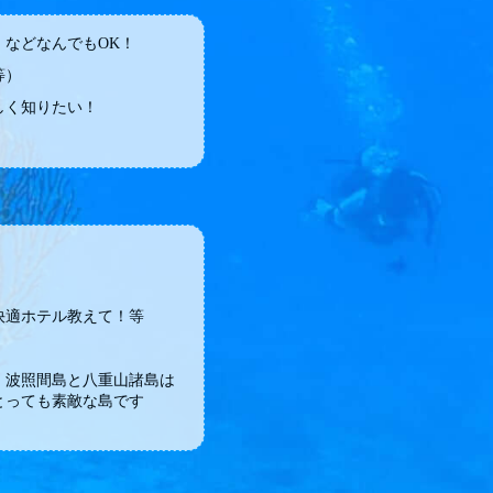
などなんでもOK！
等）
しく知りたい！
快適ホテル教えて！等
・波照間島と八重山諸島は
とっても素敵な島です