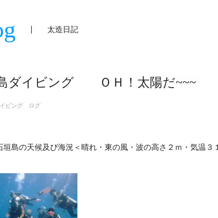
og
太造日記
島ダイビング ＯＨ！太陽だ~~~
イビング ログ