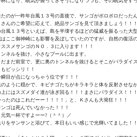
一杯になり、眠気が襲ってきそうになりつつも、その眠気をす


来たのが一昨年台風１３号の直後で、サンゴがボロボロだった
ｋさんのご希望に応えて、絶品サンゴを見て頂きましょう！！！
の台風１３号といえば、島を半壊するほどの猛威を振るった大型
威はここ御神崎にも影響を及ぼしていたのですが、自然の復活
オススメサンゴのＮＯ．３に入ります！！！

トンネルを抜け、小さなプールに出ます。

まだまだ前室で、更に奥のトンネルを抜けるとそこがパラダイス♪
もビッシリ！！

一瞬目が点になっちゃう位です！！！

鏡のように穏かで、キビナゴたちがキラキラと体を反射させな
の上にはスズメダイ達が泳ぎ回る！！！まさにパラダイス！！！
かったのはこれだーー！！！！」と、Ｋさんも大発狂！！！

ンゴは死んでいなかった！！！

元気一杯ですよーー?（＾＾）／

光りをサンサンと浴びて、本日もいい感じで光輝いてました！！