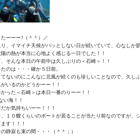
たーーー?（＾＾）／

入り、イマイチ天候がパッとしない日が続いていて、心なしか
太陽の熱が本当に心地よく感じる一日でした！！

て、そんな本日の午前中は久しぶりの＜石崎＞！！

たのは・・・確か５日前。

きてないのにこんなに北風が続くのも珍しいことなので、久し
がいるのかどうかーー！！

向かった＜石崎＞は本日一番のりーー！！

ない海！！

だか気持ちいーー！！！

ら、１０艘くらいのボートが居ることが当たり前なのですが、
ます！！！

の静寂も束の間・・・（＾＾；）
