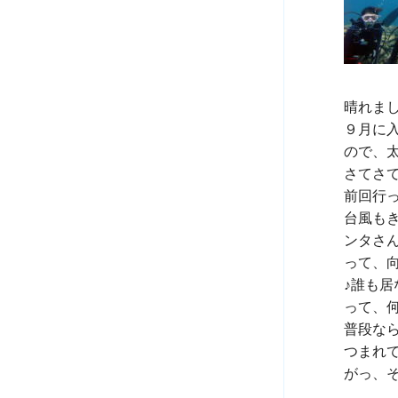
晴れまし
９月に
ので、
さてさ
前回行っ
台風も
ンタさん
って、
♪誰も居
って、何
普段な
つまれて
がっ、そ