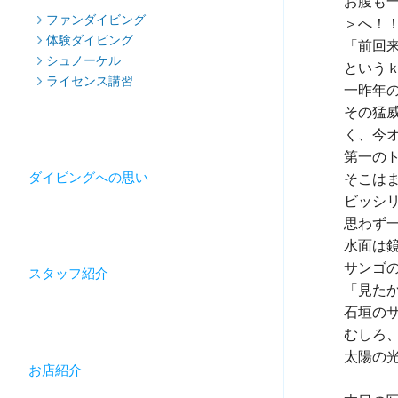
お腹も
ファンダイビング
＞へ！！
体験ダイビング
「前回
シュノーケル
という
ライセンス講習
一昨年
その猛
く、今
第一の
ダイビングへの思い
そこは
ビッシリ
思わず
水面は
サンゴ
スタッフ紹介
「見た
石垣のサ
むしろ、
太陽の
お店紹介