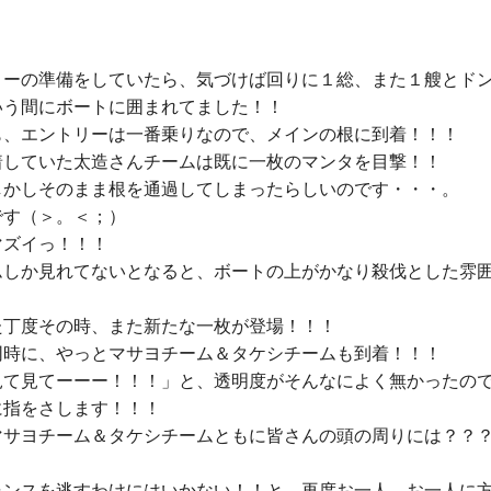
リーの準備をしていたら、気づけば回りに１総、また１艘とド
いう間にボートに囲まれてました！！

も、エントリーは一番乗りなので、メインの根に到着！！！

着していた太造さんチームは既に一枚のマンタを目撃！！

しかしそのまま根を通過してしまったらしいのです・・・。

す（＞。＜；）

ズイっ！！！

ムしか見れてないとなると、ボートの上がかなり殺伐とした雰


た丁度その時、また新たな一枚が登場！！！

同時に、やっとマサヨチーム＆タケシチームも到着！！！

見て見てーーー！！！」と、透明度がそんなによく無かったの
指をさします！！！

マサヨチーム＆タケシチームともに皆さんの頭の周りには？？
ャンスを逃すわけにはいかない！！と、再度お一人、お一人に