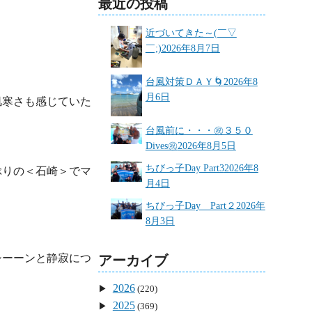
最近の投稿
近づいてきた～(￣▽
￣;)
2026年8月7日
台風対策ＤＡＹ🌀
2026年8
月6日
肌寒さも感じていた
台風前に・・・㊗３５０
Dives㊗
2026年8月5日
ちびっ子Day Part3
2026年8
ぶりの＜石崎＞でマ
月4日
ちびっ子Day Part２
2026年
8月3日
シーーンと静寂につ
アーカイブ
2026
(220)
2025
(369)