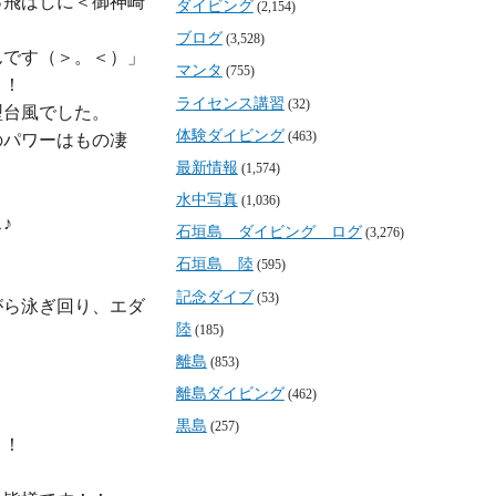
っ飛ばしに＜御神崎
ダイビング
(2,154)
ブログ
(3,528)
んです（＞。＜）」
マンタ
(755)
！

ライセンス講習
(32)
台風でした。

体験ダイビング
(463)
のパワーはもの凄
最新情報
(1,574)
水中写真
(1,036)


石垣島 ダイビング ログ
(3,276)
石垣島 陸
(595)
記念ダイブ
(53)
がら泳ぎ回り、エダ
陸
(185)


離島
(853)
離島ダイビング
(462)
黒島
(257)
！
