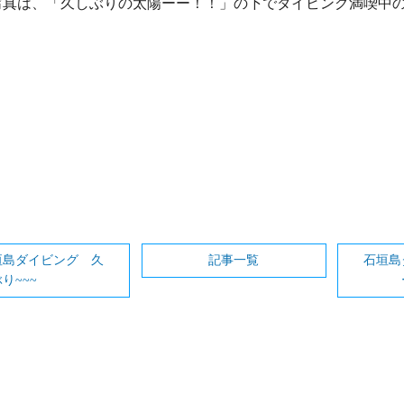
写真は、「久しぶりの太陽ーー！！」の下でダイビング満喫中の
垣島ダイビング 久
記事一覧
石垣島
り~~~