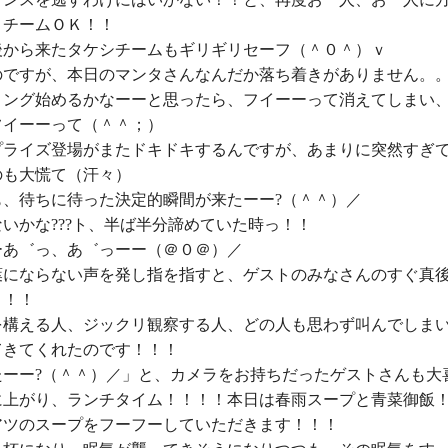
チームＯＫ！！

後から来たタケシチームもギリギリセーフ（＾０＾）ｖ

のですが、本日のマンタさんなんだか落ち着きがありません。。
リング始めるかなーーと思ったら、フイーーって消えてしまい
イーーって（＾＾；）

プライズ登場がまたドキドキするんですが、あまりに突然すぎ
も大慌て（汗々）

、待ちに待った決定的瞬間が来たーー?（＾＾）／

いかな???ト、半ば半分諦めていた時っ！！

あ゛っ、あ゛っーー（＠０＠）／

葉にならない声を発し指を指すと、ゲストのみなさんのすぐ真
！！

を構える人、ジックリ観察する人、どの人も思わず叫んでしま
きてくれたのです！！！

たーー?（＾＾）／」と、カメラをお持ちだったゲストさんも大喜
に上がり、ランチタイム！！！！本日は春雨スープと青菜御飯！
アツのスープをフーフーしていただきます！！！
