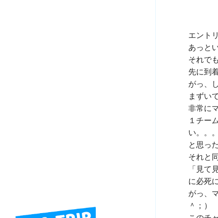
エント
あっと
それで
先に到
がっ、
まずいで
非常にマ
１チー
い。。。
と思っ
それと
「見て
に必死に
がっ、
＾；）

このチ