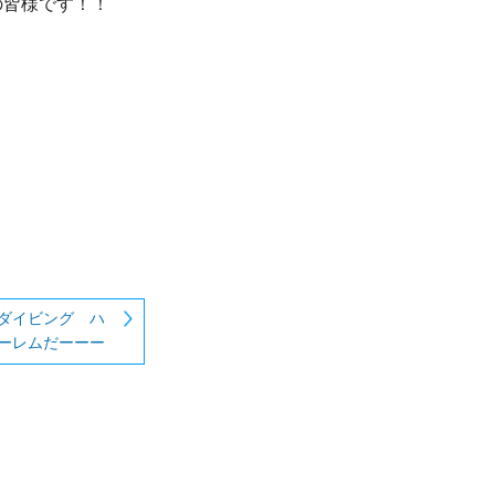
皆様です！！

ダイビング ハ
ーレムだーーー