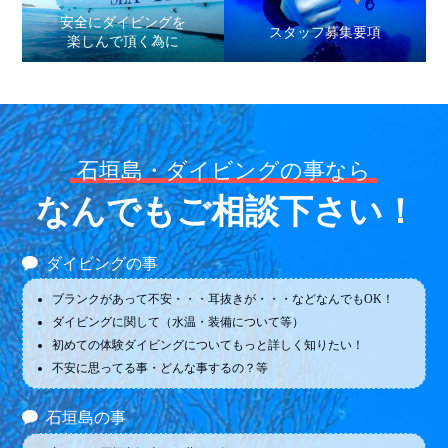
安全にダイビングを
スタッフ募集要項
楽しんで頂く為に
石垣島・ダイビングの事なら
なんでもご相談下さい！
ダイビングの事
ブランクがあって不安・・・耳抜きが・・・などなんでもOK！
ダイビングに関して（水温・装備について等）
初めての体験ダイビングについてもっと詳しく知りたい！
不安に思ってる事・どんな事するの？等
石垣島の事