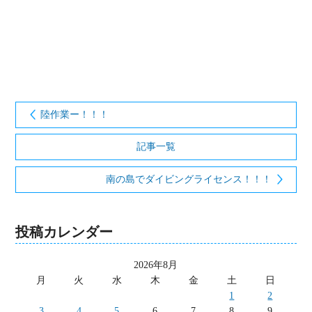
陸作業ー！！！
記事一覧
南の島でダイビングライセンス！！！
投稿カレンダー
2026年8月
月
火
水
木
金
土
日
1
2
3
4
5
6
7
8
9