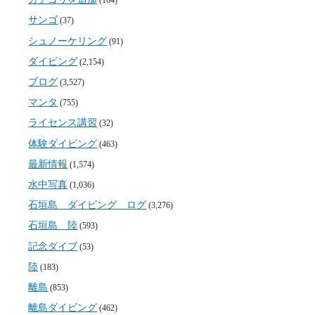
(164)
サンゴ
(37)
シュノーケリング
(91)
ダイビング
(2,154)
ブログ
(3,527)
マンタ
(755)
ライセンス講習
(32)
体験ダイビング
(463)
最新情報
(1,574)
水中写真
(1,036)
石垣島 ダイビング ログ
(3,276)
石垣島 陸
(593)
記念ダイブ
(53)
陸
(183)
離島
(853)
離島ダイビング
(462)