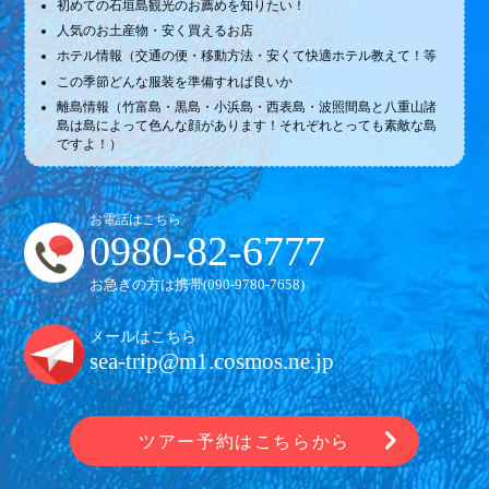
初めての石垣島観光のお薦めを知りたい！
人気のお土産物・安く買えるお店
ホテル情報（交通の便・移動方法・安くて快適ホテル教えて！等
この季節どんな服装を準備すれば良いか
離島情報（竹富島・黒島・小浜島・西表島・波照間島と八重山諸
島は島によって色んな顔があります！それぞれとっても素敵な島
ですよ！）
お電話はこちら
0980-82-6777
お急ぎの方は携帯(
090-9780-7658
)
メールはこちら
sea-trip@m1.cosmos.ne.jp
ツアー予約はこちらから