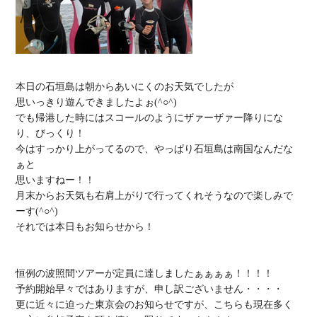
本日の石垣島は朝からあいにくのお天気でしたが

思いっきり遊んできましたよぉ(^○^)

でも帰港した時にはスコールのようにザァーザァー降りにな
り、びっくり！

今はすっかり上がってるので、やっぱり石垣島は南国なんだな
ぁと

思いますねー！！

月末からお天気も右肩上がりで行ってくれそうなので楽しみで
ーす(^○^)

それでは本日もお知らせから！

恒例の波照間ツアーが定員に達しましたぁぁぁぁ！！！！

予約開始早々ではありますが、申し訳ございません・・・・

更に近々に迫った東京会のお知らせですが、こちらも現在多く