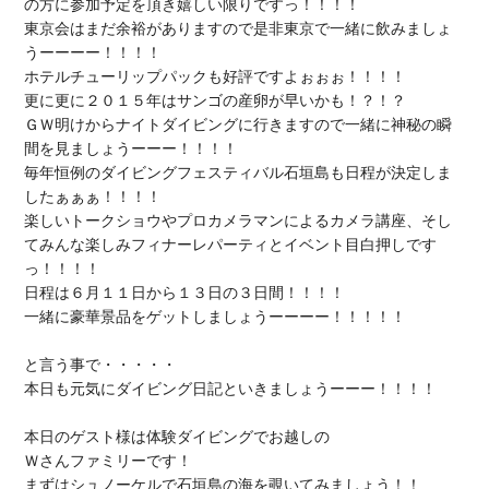
の方に参加予定を頂き嬉しい限りですっ！！！！

東京会はまだ余裕がありますので是非東京で一緒に飲みましょ
うーーーー！！！！

ホテルチューリップパックも好評ですよぉぉぉ！！！！

更に更に２０１５年はサンゴの産卵が早いかも！？！？

ＧＷ明けからナイトダイビングに行きますので一緒に神秘の瞬
間を見ましょうーーー！！！！

毎年恒例のダイビングフェスティバル石垣島も日程が決定しま
したぁぁぁ！！！！

楽しいトークショウやプロカメラマンによるカメラ講座、そし
てみんな楽しみフィナーレパーティとイベント目白押しです
っ！！！！

日程は６月１１日から１３日の３日間！！！！

一緒に豪華景品をゲットしましょうーーーー！！！！！

と言う事で・・・・・

本日も元気にダイビング日記といきましょうーーー！！！！

本日のゲスト様は体験ダイビングでお越しの

Ｗさんファミリーです！
