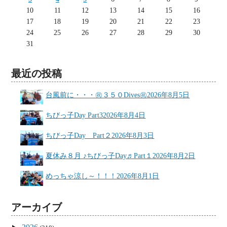
10
11
12
13
14
15
16
17
18
19
20
21
22
23
24
25
26
27
28
29
30
31
最近の投稿
台風前に・・・㊗３５０Dives㊗
2026年8月5日
ちびっ子Day Part3
2026年8月4日
ちびっ子Day Part２
2026年8月3日
夏休み８月 ♪ちびっ子Day♬Part１
2026年8月2日
めっちゃ涼し～！！！
2026年8月1日
アーカイブ